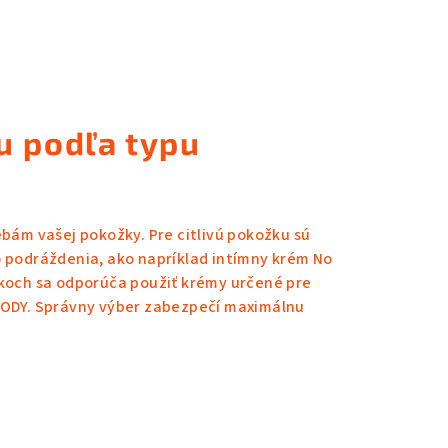
u podľa typu
ebám vašej pokožky. Pre citlivú pokožku sú
o podráždenia, ako napríklad
intímny krém No
ĺpkoch sa odporúča použiť krémy určené pre
BODY
. Správny výber zabezpečí maximálnu