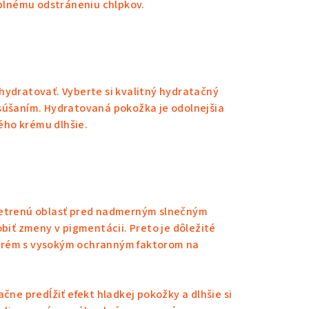
plnému odstráneniu chĺpkov.
hydratovať. Vyberte si kvalitný hydratačný
ysúšaním. Hydratovaná pokožka je odolnejšia
ého krému dlhšie.
ošetrenú oblasť pred nadmerným slnečným
obiť zmeny v pigmentácii. Preto je dôležité
 krém s vysokým ochranným faktorom na
e predĺžiť efekt hladkej pokožky a dlhšie si