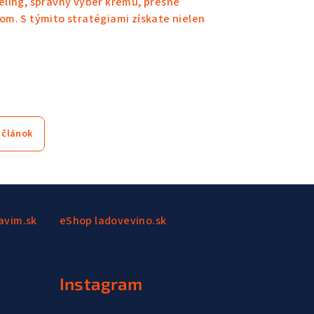
eling, správny výber krému, presné
om. S týmito stratégiami získate nielen
 článok
avim.sk
eShop ladovevino.sk
Instagram