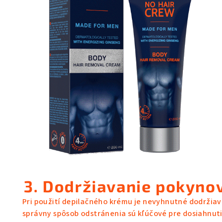
3. Dodržiavanie pokynov
Pri použití depilačného krému je nevyhnutné dodržiava
správny spôsob odstránenia sú kľúčové pre dosiahnut