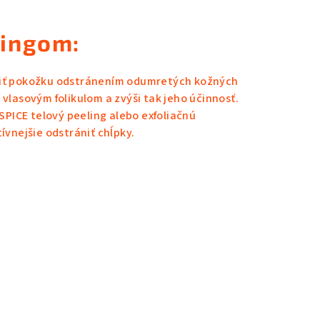
lingom:
aviť pokožku odstránením odumretých kožných
 vlasovým folikulom a zvýši tak jeho účinnosť.
PICE telový peeling
alebo exfoliačnú
ívnejšie odstrániť chĺpky.