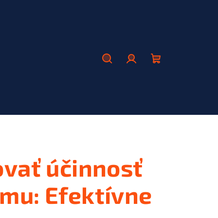
Hľadať
Prihlásenie
Nákupný
košík
vať účinnosť
mu: Efektívne