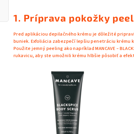
1. Príprava pokožky pee
Pred aplikáciou depilačného krému je dôležité pripr
buniek. Exfoliácia zabezpečí lepšiu penetráciu krému k
Použite jemný peeling ako napríklad
MANCAVE – BLACKS
rukavicu, aby ste umožnili krému hlbšie pôsobiť a efekt