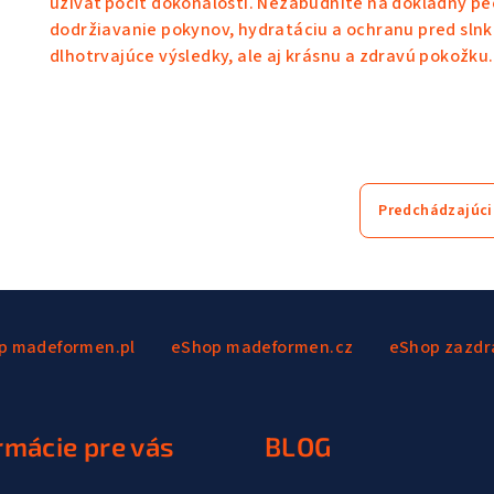
užívať pocit dokonalosti. Nezabudnite na dôkladný pe
dodržiavanie pokynov, hydratáciu a ochranu pred slnk
dlhotrvajúce výsledky, ale aj krásnu a zdravú pokožku.
Predchádzajúci
p madeformen.pl
eShop madeformen.cz
eShop zazdr
rmácie pre vás
BLOG