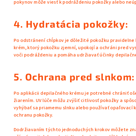
pokynov môže viesť k podráždeniu pokožky alebo neú
4. Hydratácia pokožky:
Po odstránení chĺpkov je dôležité pokožku pravidelne 
krém, ktorý pokožku zjemní, upokojí a ochráni pred v
voči podráždeniu a pomáha udržiavať účinky depilačn
5. Ochrana pred slnkom:
Po aplikácii depilačného krému je potrebné chrániť 
žiarením. UV lúče môžu zvýšiť citlivosť pokožky a spôs
vyhýbať sa priamemu slnku alebo používať opaľovací
ochranu pokožky.
Dodržiavaním týchto jednoduchých krokov môžete značn