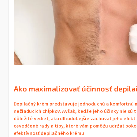
Ako maximalizovať účinnosť depila
Depilačný krém predstavuje jednoduchú a komfortnú 
nežiaducich chĺpkov. Avšak, keďže jeho účinky nie sú t
dôležité vedieť, ako dlhodobejšie zachovať jeho efe
osvedčené rady a tipy, ktoré vám pomôžu udržať pokož
efektívnosť depilačného krému.