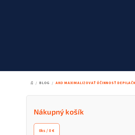
Prejsť
na
obsah
/
BLOG
/
AKO MAXIMALIZOVAŤ ÚČINNOSŤ DEPILAČN
DOMOV
B
o
Nákupný košík
č
0
ks /
0 €