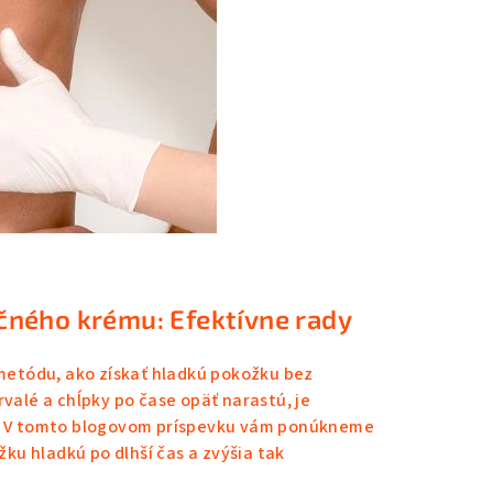
čného krému: Efektívne rady
metódu, ako získať hladkú pokožku bez
rvalé a chĺpky po čase opäť narastú, je
kt. V tomto blogovom príspevku vám ponúkneme
ku hladkú po dlhší čas a zvýšia tak