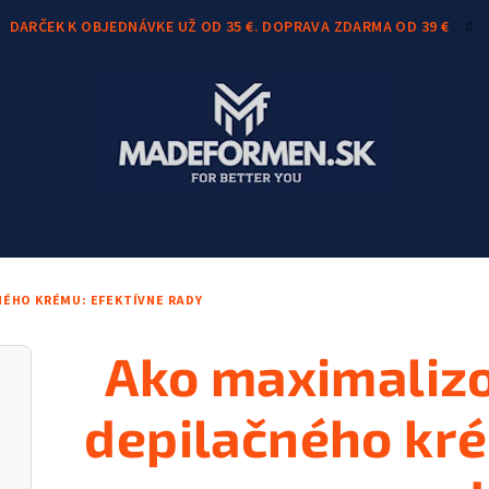
DARČEK K OBJEDNÁVKE UŽ OD 35 €. DOPRAVA ZDARMA OD 39 €
ÉHO KRÉMU: EFEKTÍVNE RADY
Ako maximalizo
depilačného kré