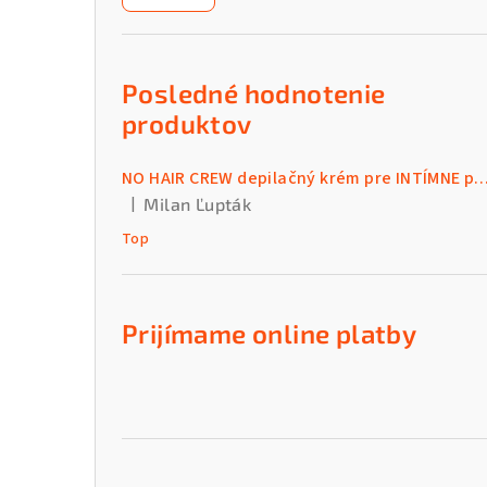
n
ý
p
Posledné hodnotenie
a
produktov
n
NO HAIR CREW depilačný krém pre INTÍMNE par
e
|
Milan Ľupták
Hodnotenie produktu je 5 z 5 hviezdičiek.
l
Top
Prijímame online platby
Preskočiť
kategórie