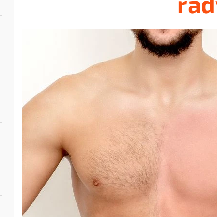
rad
tie 100ml