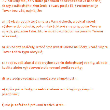
7.2 Zaručujeme, že v dobe prechodu nebezpečenstva náhodnej
skazy a náhodného zhoršenia Tovaru podľa čl. 7 Podmienok je
Tovar bez vád, najmä, že:
a) má vlastnosti, ktoré sme si s Vami dohodli, a pokiaľ neboli
výslovne dohodnuté, potom také, ktoré sme pri popise Tovaru
uviedli, prípadne také, ktoré možno vzhľadom na povahu Tovaru
očakávať;
b) je vhodný na účely, ktoré sme uviedli alebo na účely, ktoré sú pre
Tovar tohto typu obvyklé;
c) zodpovedá akosti alebo vyhotoveniu dohodnutej vzorky, ak bola
kvalita alebo vyhotovenie stanovené podľa vzorky;
d) je v zodpovedajúcom množstve a hmotnosti;
e) spĺňa požiadavky na neho kladené osobitnými právnymi
predpismi;
f) nie je zaťažené právami tretích strán.