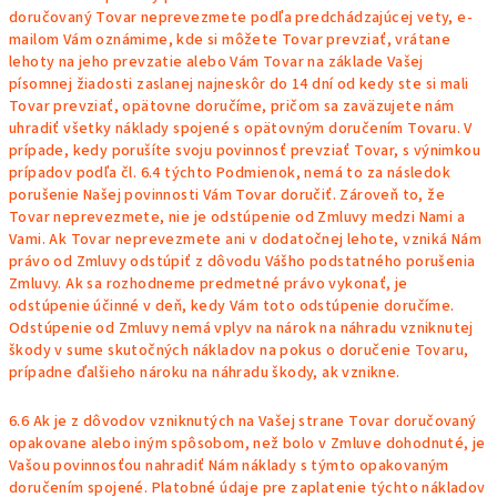
doručovaný Tovar neprevezmete podľa predchádzajúcej vety, e-
mailom Vám oznámime, kde si môžete Tovar prevziať, vrátane
lehoty na jeho prevzatie alebo Vám Tovar na základe Vašej
písomnej žiadosti zaslanej najneskôr do 14 dní od kedy ste si mali
Tovar prevziať, opätovne doručíme, pričom sa zaväzujete nám
uhradiť všetky náklady spojené s opätovným doručením Tovaru. V
prípade, kedy porušíte svoju povinnosť prevziať Tovar, s výnimkou
prípadov podľa
čl. 6.4
týchto Podmienok, nemá to za následok
porušenie Našej povinnosti Vám Tovar doručiť. Zároveň to, že
Tovar neprevezmete, nie je odstúpenie od Zmluvy medzi Nami a
Vami. Ak Tovar neprevezmete ani v dodatočnej lehote, vzniká Nám
právo od Zmluvy odstúpiť z dôvodu Vášho podstatného porušenia
Zmluvy. Ak sa rozhodneme predmetné právo vykonať, je
odstúpenie účinné v deň, kedy Vám toto odstúpenie doručíme.
Odstúpenie od Zmluvy nemá vplyv na nárok na náhradu vzniknutej
škody v sume skutočných nákladov na pokus o doručenie Tovaru,
prípadne ďalšieho nároku na náhradu škody, ak vznikne.
6.6 Ak je z dôvodov vzniknutých na Vašej strane Tovar doručovaný
opakovane alebo iným spôsobom, než bolo v Zmluve dohodnuté, je
Vašou povinnosťou nahradiť Nám náklady s týmto opakovaným
doručením spojené. Platobné údaje pre zaplatenie týchto nákladov