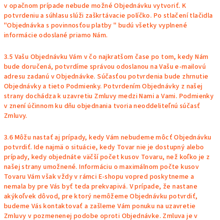
v opačnom prípade nebude možné Objednávku vytvoriť. K
potvrdeniu a súhlasu slúži zaškrtávacie políčko. Po stlačení tlačidla
"Objednávka s povinnosťou platby " budú všetky vyplnené
informácie odoslané priamo Nám.
3.5 Vašu Objednávku Vám v čo najkratšom čase po tom, kedy Nám
bude doručená, potvrdíme správou odoslanou na Vašu e-mailovú
adresu zadanú v Objednávke. Súčasťou potvrdenia bude zhrnutie
Objednávky a tieto Podmienky. Potvrdením Objednávky z našej
strany dochádza k uzavretiu Zmluvy medzi Nami a Vami. Podmienky
v znení účinnom ku dňu objednania tvoria neoddeliteľnú súčasť
Zmluvy.
3.6 Môžu nastať aj prípady, kedy Vám nebudeme môcť Objednávku
potvrdiť. Ide najmä o situácie, kedy Tovar nie je dostupný alebo
prípady, kedy objednáte väčší počet kusov Tovaru, než koľko je z
našej strany umožnené. Informáciu o maximálnom počte kusov
Tovaru Vám však vždy v rámci E-shopu vopred poskytneme a
nemala by pre Vás byť teda prekvapivá. V prípade, že nastane
akýkoľvek dôvod, pre ktorý nemôžeme Objednávku potvrdiť,
budeme Vás kontaktovať a zašleme Vám ponuku na uzavretie
Zmluvy v pozmenenej podobe oproti Objednávke. Zmluva je v