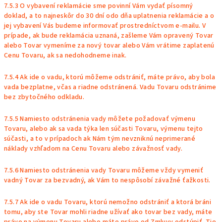
7.5.3 O vybavení reklamácie sme povinní Vám vydať písomný
doklad, a to najneskôr do 30 dní odo dňa uplatnenia reklamácie a o
jej vybavení Vás budeme informovať prostredníctvom e-mailu. V
prípade, ak bude reklamácia uznaná, zašleme Vám opravený Tovar
alebo Tovar vymeníme za nový tovar alebo Vám vrátime zaplatenú
Cenu Tovaru, ak sa nedohodneme inak.
7.5.4 Ak ide o vadu, ktorú môžeme odstrániť, máte právo, aby bola
vada bezplatne, včas a riadne odstránená. Vadu Tovaru odstránime
bez zbytočného odkladu.
7.5.5 Namiesto odstránenia vady môžete požadovať výmenu
Tovaru, alebo ak sa vada týka len súčasti Tovaru, výmenu tejto
súčasti, a to v prípadoch ak Nám tým nevzniknú neprimerané
náklady vzhľadom na Cenu Tovaru alebo závažnosť vady.
7.5.6 Namiesto odstránenia vady Tovaru môžeme vždy vymeniť
vadný Tovar za bezvadný, ak Vám to nespôsobí závažné ťažkosti.
7.5.7 Ak ide o vadu Tovaru, ktorú nemožno odstrániť a ktorá bráni
tomu, aby ste Tovar mohli riadne užívať ako tovar bez vady, máte