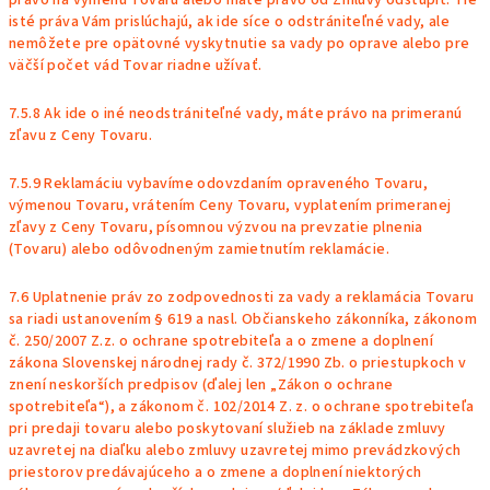
právo na výmenu Tovaru alebo máte právo od Zmluvy odstúpiť. Tie
isté práva Vám prislúchajú, ak ide síce o odstrániteľné vady, ale
nemôžete pre opätovné vyskytnutie sa vady po oprave alebo pre
väčší počet vád Tovar riadne užívať.
7.5.8 Ak ide o iné neodstrániteľné vady, máte právo na primeranú
zľavu z Ceny Tovaru.
7.5.9 Reklamáciu vybavíme odovzdaním opraveného Tovaru,
výmenou Tovaru, vrátením Ceny Tovaru, vyplatením primeranej
zľavy z Ceny Tovaru, písomnou výzvou na prevzatie plnenia
(Tovaru) alebo odôvodneným zamietnutím reklamácie.
7.6 Uplatnenie práv zo zodpovednosti za vady a reklamácia Tovaru
sa riadi ustanovením § 619 a nasl. Občianskeho zákonníka, zákonom
č. 250/2007 Z.z. o ochrane spotrebiteľa a o zmene a doplnení
zákona Slovenskej národnej rady č. 372/1990 Zb. o priestupkoch v
znení neskorších predpisov (ďalej len „Zákon o ochrane
spotrebiteľa“), a zákonom č. 102/2014 Z. z.
o ochrane spotrebiteľa
pri predaji tovaru alebo poskytovaní služieb na základe zmluvy
uzavretej na diaľku alebo zmluvy uzavretej mimo prevádzkových
priestorov predávajúceho a o zmene a doplnení niektorých