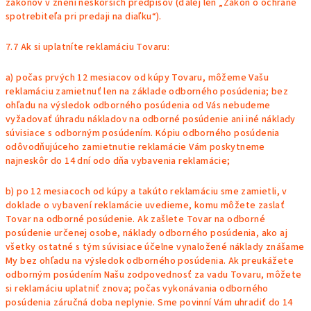
zákonov v znení neskorších predpisov (ďalej len „Zákon o ochrane
spotrebiteľa pri predaji na diaľku“).
7.7 Ak si uplatníte reklamáciu Tovaru:
a) počas prvých 12 mesiacov od kúpy Tovaru, môžeme Vašu
reklamáciu zamietnuť len na základe odborného posúdenia; bez
ohľadu na výsledok odborného posúdenia od Vás nebudeme
vyžadovať úhradu nákladov na odborné posúdenie ani iné náklady
súvisiace s odborným posúdením. Kópiu odborného posúdenia
odôvodňujúceho zamietnutie reklamácie Vám poskytneme
najneskôr do 14 dní odo dňa vybavenia reklamácie;
b) po 12 mesiacoch od kúpy a takúto reklamáciu sme zamietli, v
doklade o vybavení reklamácie uvedieme, komu môžete zaslať
Tovar na odborné posúdenie. Ak zašlete Tovar na odborné
posúdenie určenej osobe, náklady odborného posúdenia, ako aj
všetky ostatné s tým súvisiace účelne vynaložené náklady znášame
My bez ohľadu na výsledok odborného posúdenia. Ak preukážete
odborným posúdením Našu zodpovednosť za vadu Tovaru, môžete
si reklamáciu uplatniť znova; počas vykonávania odborného
posúdenia záručná doba neplynie. Sme povinní Vám uhradiť do 14