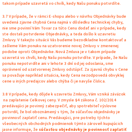
takom prípade uzavretá vo chvíli, kedy Našu ponuku potvrdíte.
3.7 V prípade, že v rámci E-shopu alebo v návrhu Objednávky bude
uvedená zjavne chybná Cena najmä v dôsledku technickej chyby,
nie sme povinní Vám Tovar za túto Cenu dodať ani v prípade, kedy
ste dostali potvrdenie Objednávky, a teda došlo k uzavretiu
Zmluvy. V takejto situácii Vás budeme bezodkladne kontaktovať a
zašleme Vám ponuku na uzatvorenie novej Zmluvy v zmenenej
podobe oproti Objednávke. Nová Zmluva je v takom prípade
uzavretá vo chvíli, kedy Našu ponuku potvrdíte. V prípade, že Našu
ponuku nepotvrdíte ani v lehote 3 dní od jej odoslania, sme
oprávnení od uzatvorenej Zmluvy odstúpiť. Za zjavnú chybu v Cene
sa považuje napríklad situácia, kedy Cena nezodpovedá obvyklej
cene u iných predajcov alebo chýba či je navyše číslica.
3.8 V prípade, kedy dôjde k uzavretiu Zmluvy, Vám vzniká záväzok
na zaplatenie Celkovej ceny.
V zmysle §4 zákona č. 102/2014
predávajúci je povinný zabezpečiť, aby spotrebiteľ výslovne
potvrdil, že bol oboznámený s tým, že súčasťou objednávky je
povinnosť zaplatiť cenu. Predávajúci, pre potreby týchto
všeobecných obchodných podmienok týmto zároveň kupujúcich
jasne informuje, že
súčasťou objednávky je povinnosť zaplatiť