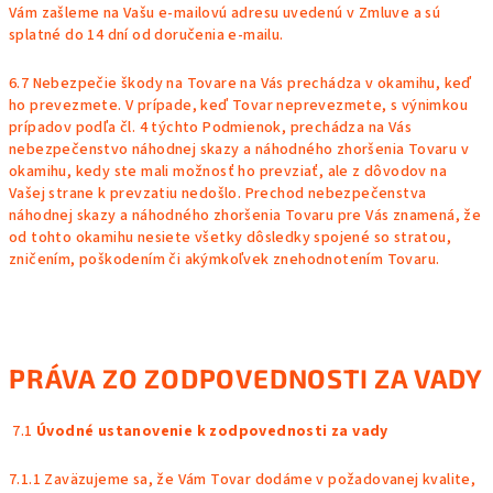
Vám zašleme na Vašu e-mailovú adresu uvedenú v Zmluve a sú
splatné do 14 dní od doručenia e-mailu.
6.7 Nebezpečie škody na Tovare na Vás prechádza v okamihu, keď
ho prevezmete. V prípade, keď Tovar neprevezmete, s výnimkou
prípadov podľa čl.
4
týchto Podmienok, prechádza na Vás
nebezpečenstvo náhodnej skazy a náhodného zhoršenia Tovaru v
okamihu, kedy ste mali možnosť ho prevziať, ale z dôvodov na
Vašej strane k prevzatiu nedošlo. Prechod nebezpečenstva
náhodnej skazy a náhodného zhoršenia Tovaru pre Vás znamená, že
od tohto okamihu nesiete všetky dôsledky spojené so stratou,
zničením, poškodením či akýmkoľvek znehodnotením Tovaru.
PRÁVA ZO ZODPOVEDNOSTI ZA VADY
7.1
Úvodné ustanovenie k zodpovednosti za vady
7.1.1 Zaväzujeme sa, že Vám Tovar dodáme v požadovanej kvalite,