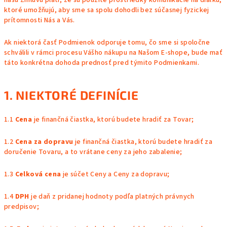
našu Zmluvu platí, že sú použité prostriedky komunikácie na diaľku,
ktoré umožňujú, aby sme sa spolu dohodli bez súčasnej fyzickej
prítomnosti Nás a Vás.
Ak niektorá časť Podmienok odporuje tomu, čo sme si spoločne
schválili v rámci procesu Vášho nákupu na Našom E-shope, bude mať
táto konkrétna dohoda prednosť pred týmito Podmienkami.
1. NIEKTORÉ DEFINÍCIE
1.1
Cena
je finančná čiastka, ktorú budete hradiť za Tovar;
1.2
Cena za dopravu
je finančná čiastka, ktorú budete hradiť za
doručenie Tovaru, a to vrátane ceny za jeho zabalenie;
1.3
Celková cena
je súčet Ceny a Ceny za dopravu;
1.4
DPH
je daň z pridanej hodnoty podľa platných právnych
predpisov;