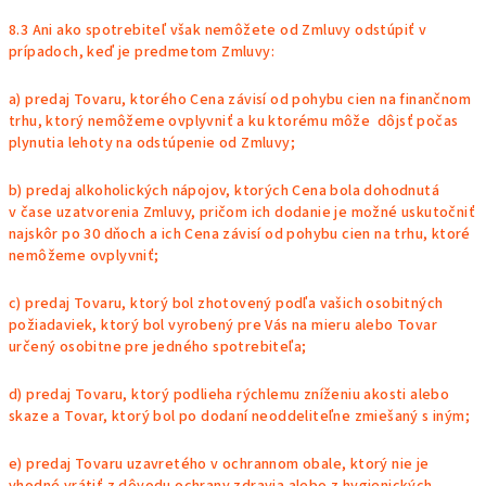
8.3 Ani ako spotrebiteľ však nemôžete od Zmluvy odstúpiť v
prípadoch, keď je predmetom Zmluvy:
a) predaj Tovaru, ktorého Cena závisí od pohybu cien na finančnom
trhu, ktorý nemôžeme ovplyvniť a ku ktorému
môže
dôjsť počas
plynutia lehoty na odstúpenie od Zmluvy;
b) predaj alkoholických nápojov, ktorých Cena bola dohodnutá
v čase uzatvorenia Zmluvy, pričom ich dodanie je možné uskutočniť
najskôr po 30 dňoch a ich Cena závisí od pohybu cien na trhu, ktoré
nemôžeme ovplyvniť;
c) predaj Tovaru, ktorý bol zhotovený podľa vašich osobitných
požiadaviek, ktorý bol vyrobený pre Vás na mieru alebo Tovar
určený osobitne pre jedného spotrebiteľa;
d) predaj Tovaru, ktorý podlieha rýchlemu zníženiu akosti alebo
skaze a Tovar, ktorý bol po dodaní neoddeliteľne zmiešaný s iným;
e) predaj Tovaru uzavretého v ochrannom
obale, ktorý nie je