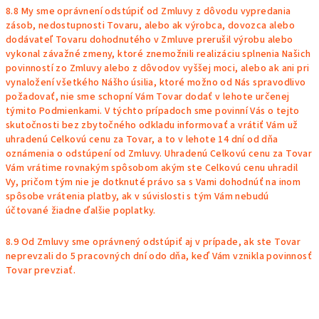
8.8 My sme oprávnení odstúpiť od Zmluvy z dôvodu vypredania
zásob, nedostupnosti Tovaru, alebo ak výrobca, dovozca alebo
dodávateľ Tovaru dohodnutého v Zmluve prerušil výrobu alebo
vykonal závažné zmeny, ktoré znemožnili realizáciu splnenia Našich
povinností zo Zmluvy alebo z dôvodov vyššej moci, alebo ak ani pri
vynaložení všetkého Nášho úsilia, ktoré možno od Nás spravodlivo
požadovať, nie sme schopní Vám Tovar dodať v lehote určenej
týmito Podmienkami. V týchto prípadoch sme povinní Vás o tejto
skutočnosti bez zbytočného odkladu informovať a vrátiť Vám už
uhradenú Celkovú cenu za Tovar, a to v lehote 14 dní od dňa
oznámenia o odstúpení od Zmluvy. Uhradenú Celkovú cenu za Tovar
Vám vrátime rovnakým spôsobom akým ste Celkovú cenu uhradil
Vy, pričom tým nie je dotknuté právo sa s Vami dohodnúť na inom
spôsobe vrátenia platby, ak v súvislosti s tým Vám nebudú
účtované žiadne ďalšie poplatky.
8.9 Od Zmluvy sme oprávnený odstúpiť aj v prípade, ak ste Tovar
neprevzali do 5 pracovných dní odo dňa, keď Vám vznikla povinnosť
Tovar prevziať.