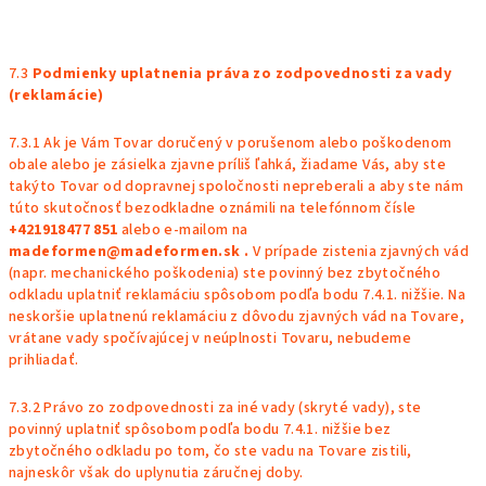
7.3
Podmienky uplatnenia práva zo zodpovednosti za vady
(reklamácie)
7.3.1 Ak je Vám Tovar doručený v porušenom alebo poškodenom
obale alebo je zásielka zjavne príliš ľahká, žiadame Vás, aby ste
takýto Tovar od dopravnej spoločnosti nepreberali a aby ste nám
túto skutočnosť bezodkladne oznámili na telefónnom čísle
+421918477 851
alebo e-mailom na
madeformen@madeformen.sk
.
V prípade zistenia zjavných vád
(napr. mechanického poškodenia) ste povinný bez zbytočného
odkladu uplatniť reklamáciu spôsobom podľa bodu 7.4.1. nižšie. Na
neskoršie uplatnenú reklamáciu z dôvodu zjavných vád na Tovare,
vrátane vady spočívajúcej v neúplnosti Tovaru, nebudeme
prihliadať.
7.3.2 Právo zo zodpovednosti za iné vady (skryté vady), ste
povinný uplatniť spôsobom podľa bodu
7.4.1
. nižšie bez
zbytočného odkladu po tom, čo ste vadu na Tovare zistili,
najneskôr však do uplynutia záručnej doby.