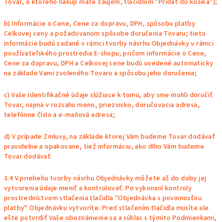
Tovar, o ktorého nákup máte záujem, tlačidlom "Pridať do košíka");
b) Informácie o Cene, Cene za dopravu, DPH, spôsobu platby
Celkovej ceny a požadovanom spôsobe doručenia Tovaru; tieto
informácie budú zadané v rámci tvorby návrhu Objednávky v rámci
používateľského prostredia E-shopu, pričom informácie o Cene,
Cene za dopravu, DPH a Celkovej cene budú uvedené automaticky
na základe Vami zvoleného Tovaru a spôsobu jeho doručenia;
c) Vaše identifikačné údaje slúžiace k tomu, aby sme mohli doručiť
Tovar, najmä v rozsahu meno, priezvisko, doručovacia adresa,
telefónne číslo a e-mailová adresa;
d) V prípade Zmluvy, na základe ktorej Vám budeme Tovar dodávať
pravidelne a opakovane, tiež informáciu, ako dlho Vám budeme
Tovar dodávať.
3.4 V priebehu tvorby návrhu Objednávky môžete až do doby jej
vytvorenia údaje meniť a kontrolovať. Po vykonaní kontroly
prostredníctvom stlačenia tlačidla "Objednávka s povinnosťou
platby" Objednávku vytvoríte. Pred stlačením tlačidla musíte ale
ešte potvrdiť Vaše oboznámenie sa a súhlas s týmito Podmienkami,