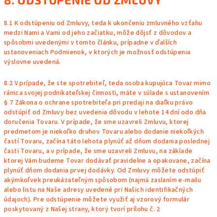
8.1 K odstúpeniu od Zmluvy, teda k ukončeniu zmluvného vzťahu
medzi Nami a Vami od jeho začiatku, môže dôjsť z dôvodov a
spôsobmi uvedenými v tomto článku, prípadne v ďalších
ustanoveniach Podmienok, v ktorých je možnosť odstúpenia
výslovne uvedená.
8.2 V prípade, že ste spotrebiteľ, teda osoba kupujúca Tovar mimo
rámca svojej podnikateľskej činnosti, máte v súlade s ustanovením
§ 7 Zákona o ochrane spotrebiteľa pri predaji na diaľku právo
odstúpiť od Zmluvy bez uvedenia dôvodu v lehote 14 dní odo dňa
doručenia Tovaru. V prípade, že sme uzavreli Zmluvu, ktorej
predmetom je niekoľko druhov Tovaru alebo dodanie niekoľkých
častí Tovaru, začína táto lehota plynúť až dňom dodania poslednej
časti Tovaru, a v prípade, že sme uzavreli Zmluvu, na základe
ktorej Vám budeme Tovar dodávať pravidelne a opakovane, začína
plynúť dňom dodania prvej dodávky. Od Zmluvy môžete odstúpiť
akýmkoľvek preukázateľným spôsobom (najmä zaslaním e-mailu
alebo listu na Naše adresy uvedené pri Našich identifikačných
údajoch). Pre odstúpenie môžete využiť aj vzorový formulár
poskytovaný z Našej strany, ktorý tvorí prílohu č. 2