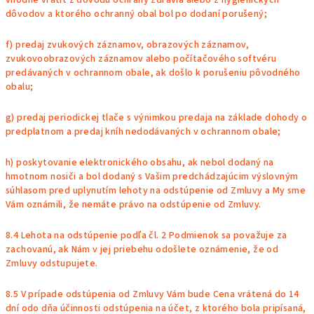
vhodné vrátiť z dôvodu ochrany zdravia alebo z hygienických
dôvodov a ktorého ochranný obal bol po dodaní porušený;
f) predaj zvukových záznamov, obrazových záznamov,
zvukovoobrazových záznamov alebo počítačového softvéru
predávaných v ochrannom obale, ak došlo k porušeniu pôvodného
obalu;
g) predaj periodickej tlače s výnimkou predaja na základe dohody o
predplatnom a predaj kníh nedodávaných v ochrannom obale;
h) poskytovanie elektronického obsahu, ak nebol dodaný na
hmotnom nosiči a bol dodaný s Vašim predchádzajúcim výslovným
súhlasom pred uplynutím lehoty na odstúpenie od Zmluvy a My sme
Vám oznámili, že nemáte právo na odstúpenie od Zmluvy.
8.4 Lehota na odstúpenie podľa čl. 2 Podmienok sa považuje za
zachovanú, ak Nám v jej priebehu odošlete oznámenie, že od
Zmluvy odstupujete.
8.5 V prípade odstúpenia od Zmluvy Vám bude Cena vrátená do 14
dní odo dňa účinnosti odstúpenia na účet, z ktorého bola pripísaná,