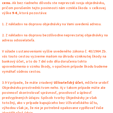
cenu.
Ak bez riadneho dôvodu ste neprevzali svoju objednávku,
pričom porušením tejto povinnosti nám vznikla škoda v celkovej
výške
9-€,
ktorá pozostáva:
1.
Z nákladov na dopravu objednávky na Vami uvedenú adresu.
2.
Z nákladov na dopravu bezdôvodne neprevzatej objednávky na
adresu odosielateľa.
V súlade s ustanoveniami vyššie uvedeného zákona č. 40/1964 Zb.
vás touto cestou vyzveme mailom na úhradu vzniknutej škody na
bankový účet, a to do 7 dní odo dňa doručenia tohto
upovedomenia o vzniku škody, v opačnom prípade škodu budeme
vymáhať súdnou cestou.
3.9 V prípade, že máte zriadený
Užívateľský účet
, môžete urobiť
Objednávku prostredníctvom neho. Aj v takom prípade máte ale
povinnosť skontrolovať správnosť, pravdivosť a úplnosť
predvyplnených údajov. Spôsob tvorby Objednávky je však
totožný, ako v prípade kupujúceho bez Užívateľského účtu,
výhodou však je, že nie je potrebné opakovane vyplňovať Vaše