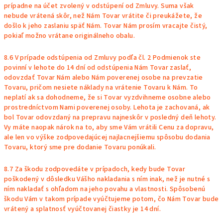
prípadne na účet zvolený v odstúpení od Zmluvy. Suma však
nebude vrátená skôr, než Nám Tovar vrátite či preukážete, že
došlo k jeho zaslaniu späť Nám. Tovar Nám prosím vracajte čistý,
pokiaľ možno vrátane originálneho obalu.
8.6 V prípade odstúpenia od Zmluvy podľa čl. 2 Podmienok ste
povinní v lehote do 14 dní od odstúpenia Nám Tovar zaslať,
odovzdať Tovar Nám alebo Nám poverenej osobe na prevzatie
Tovaru, pričom
nesiete náklady na vrátenie Tovaru k Nám. To
neplatí ak sa dohodneme, že si Tovar vyzdvihneme osobne alebo
prostredníctvom Nami poverenej osoby. Lehota je zachovaná, ak
bol Tovar odovzdaný na prepravu najneskôr v posledný deň lehoty.
Vy máte naopak nárok na to, aby sme Vám vrátili Cenu za dopravu,
ale len vo výške zodpovedajúcej najlacnejšiemu spôsobu dodania
Tovaru, ktorý sme pre dodanie Tovaru ponúkali.
8.7 Za škodu zodpovedáte v prípadoch, kedy bude Tovar
poškodený v dôsledku Vášho nakladania s ním inak, než je nutné s
ním nakladať s ohľadom na jeho povahu a vlastnosti. Spôsobenú
škodu Vám v takom prípade vyúčtujeme potom, čo Nám Tovar bude
vrátený a splatnosť vyúčtovanej čiastky je 14 dní.