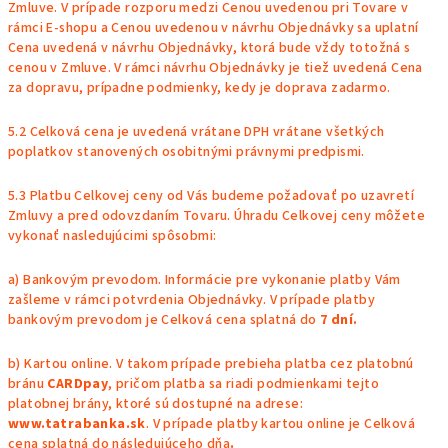
Zmluve. V prípade rozporu medzi Cenou uvedenou pri Tovare v
rámci E-shopu a Cenou uvedenou v návrhu Objednávky sa uplatní
Cena uvedená v návrhu Objednávky, ktorá bude vždy totožná s
cenou v Zmluve. V rámci návrhu Objednávky je tiež uvedená Cena
za dopravu, prípadne podmienky, kedy je doprava zadarmo.
5.2 Celková cena je uvedená vrátane DPH vrátane všetkých
poplatkov stanovených osobitnými právnymi predpismi.
5.3 Platbu Celkovej ceny od Vás budeme požadovať po uzavretí
Zmluvy a pred odovzdaním Tovaru. Úhradu Celkovej ceny môžete
vykonať nasledujúcimi spôsobmi:
a) Bankovým prevodom. Informácie pre vykonanie platby Vám
zašleme v rámci potvrdenia Objednávky. V prípade platby
bankovým prevodom je Celková cena splatná do
7 dní.
b) Kartou online. V takom prípade prebieha platba cez platobnú
bránu
CARDpay
, pričom platba sa riadi podmienkami tejto
platobnej brány, ktoré sú dostupné na adrese:
www.tatrabanka.sk
. V prípade platby kartou online je Celková
cena splatná do následujúceho dňa
.