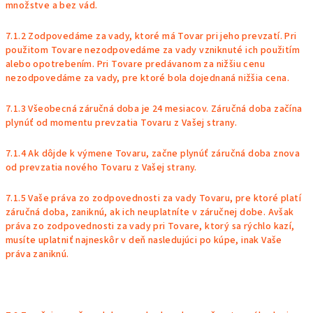
množstve a bez vád.
7.1.2 Zodpovedáme za vady, ktoré má Tovar pri jeho prevzatí. Pri
použitom Tovare nezodpovedáme za vady vzniknuté ich použitím
alebo opotrebením. Pri Tovare predávanom za nižšiu cenu
nezodpovedáme za vady, pre ktoré bola dojednaná nižšia cena.
7.1.3 Všeobecná záručná doba je 24 mesiacov. Záručná doba začína
plynúť od momentu prevzatia Tovaru z Vašej strany.
7.1.4 Ak dôjde k výmene Tovaru, začne plynúť záručná doba znova
od prevzatia nového Tovaru z Vašej strany.
7.1.5 Vaše práva zo zodpovednosti za vady Tovaru, pre ktoré platí
záručná doba, zaniknú, ak ich neuplatníte v záručnej dobe. Avšak
práva zo zodpovednosti za vady pri Tovare, ktorý sa rýchlo kazí,
musíte uplatniť najneskôr v deň nasledujúci po kúpe, inak Vaše
práva zaniknú.