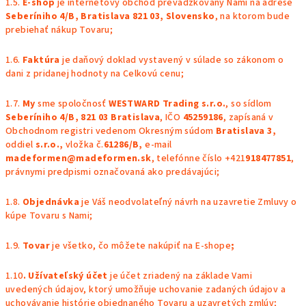
1.5.
E-shop
je internetový obchod prevádzkovaný Nami na adrese
Seberíniho 4/B, Bratislava 821 03, Slovensko
, na ktorom bude
prebiehať nákup Tovaru;
1.6.
Faktúra
je daňový doklad vystavený v súlade so zákonom o
dani z pridanej hodnoty na Celkovú cenu;
1.7.
My
sme spoločnosť
WESTWARD Trading s.r.o.
, so sídlom
Seberíniho 4/B, 821 03 Bratislava
, IČO
45259186
, zapísaná v
Obchodnom registri vedenom Okresným súdom
Bratislava 3,
oddiel
s.r.o.,
vložka č.
61286/B,
e-mail
madeformen@madeformen.sk
, telefónne číslo +421
918477851
,
právnymi predpismi označovaná ako predávajúci;
1.8.
Objednávka
je Váš neodvolateľný návrh na uzavretie Zmluvy o
kúpe Tovaru s Nami;
1.9.
Tovar
je všetko, čo môžete nakúpiť na E-shope
;
1.10
. Užívateľský účet
je účet zriadený na základe Vami
uvedených údajov, ktorý umožňuje uchovanie zadaných údajov a
uchovávanie histórie objednaného Tovaru a uzavretých zmlúv;