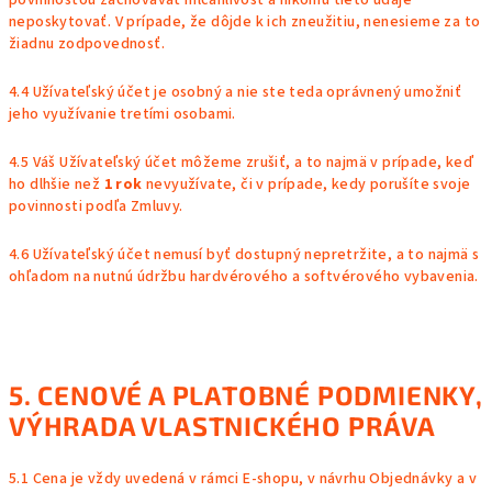
povinnosťou zachovávať mlčanlivosť a nikomu tieto údaje
neposkytovať. V prípade, že dôjde k ich zneužitiu, nenesieme za to
žiadnu zodpovednosť.
4.4 Užívateľský účet je osobný a nie ste teda oprávnený umožniť
jeho využívanie tretími osobami.
4.5 Váš Užívateľský účet môžeme zrušiť, a to najmä v prípade, keď
ho dlhšie než
1 rok
nevyužívate, či v prípade, kedy porušíte svoje
povinnosti podľa Zmluvy.
4.6 Užívateľský účet nemusí byť dostupný nepretržite, a to najmä s
ohľadom na nutnú údržbu hardvérového a softvérového vybavenia.
5. CENOVÉ A PLATOBNÉ PODMIENKY
,
VÝHRADA VLASTNICKÉHO PRÁVA
5.1 Cena je vždy uvedená v rámci E-shopu, v návrhu Objednávky a v