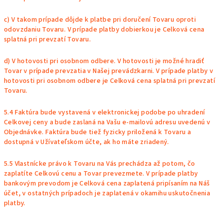
c) V takom prípade dôjde k platbe pri doručení Tovaru oproti
odovzdaniu Tovaru. V prípade platby dobierkou je Celková cena
splatná pri prevzatí Tovaru.
d) V hotovosti pri osobnom odbere. V hotovosti je možné hradiť
Tovar v prípade prevzatia v Našej prevádzkarni. V prípade platby v
hotovosti pri osobnom odbere je Celková cena splatná pri prevzatí
Tovaru.
5.4 Faktúra bude vystavená v elektronickej podobe po uhradení
Celkovej ceny a bude zaslaná na Vašu e-mailovú adresu uvedenú v
Objednávke. Faktúra bude tiež fyzicky priložená k Tovaru a
dostupná v Užívateľskom účte, ak ho máte zriadený.
5.5 Vlastnícke právo k Tovaru na Vás prechádza až potom, čo
zaplatíte Celkovú cenu a Tovar prevezmete. V prípade platby
bankovým prevodom je Celková cena zaplatená pripísaním na Náš
účet, v ostatných prípadoch je zaplatená v okamihu uskutočnenia
platby.