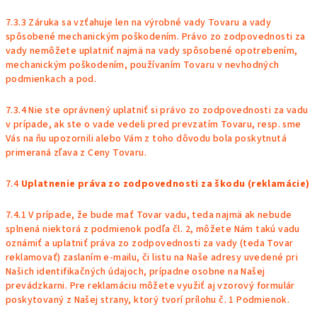
7.3.3 Záruka sa vzťahuje len na výrobné vady Tovaru a vady
spôsobené mechanickým poškodením. Právo zo zodpovednosti za
vady nemôžete uplatniť najmä na vady spôsobené opotrebením,
mechanickým poškodením, používaním Tovaru v nevhodných
podmienkach a pod.
7.3.4 Nie ste oprávnený uplatniť si právo zo zodpovednosti za vadu
v prípade, ak ste o vade vedeli pred prevzatím Tovaru, resp. sme
Vás na ňu upozornili alebo Vám z toho dôvodu bola poskytnutá
primeraná zľava z Ceny Tovaru.
7.4
Uplatnenie práva zo zodpovednosti za škodu (reklamácie)
7.4.1 V prípade, že bude mať Tovar vadu, teda najmä ak nebude
splnená niektorá z podmienok podľa čl. 2, môžete Nám takú vadu
oznámiť a uplatniť práva zo zodpovednosti za vady (teda Tovar
reklamovať) zaslaním e-mailu, či listu na Naše adresy uvedené pri
Našich identifikačných údajoch, prípadne osobne na Našej
prevádzkarni. Pre reklamáciu môžete využiť aj vzorový formulár
poskytovaný z Našej strany, ktorý tvorí
prílohu č. 1
Podmienok.