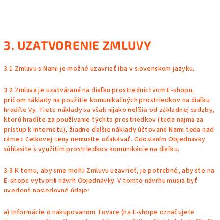
3. UZATVORENIE ZMLUVY
3.1 Zmluvu s Nami je možné uzavrieť iba v slovenskom jazyku.
3.2 Zmluva je uzatváraná na diaľku prostredníctvom E-shopu,
pričom náklady na použitie komunikačných prostriedkov na diaľku
hradíte Vy. Tieto náklady sa však nijako nelíšia od základnej sadzby,
ktorú hradíte za používanie týchto prostriedkov (teda najmä za
prístup k internetu), žiadne ďalšie náklady účtované Nami teda nad
rámec Celkovej ceny nemusíte očakávať. Odoslaním Objednávky
súhlasíte s využitím prostriedkov komunikácie na diaľku.
3.3 K tomu, aby sme mohli Zmluvu uzavrieť, je potrebné, aby ste na
E-shope vytvorili návrh Objednávky. V tomto návrhu musia byť
uvedené nasledovné údaje:
a) Informácie o nakupovanom Tovare (na E-shope označujete