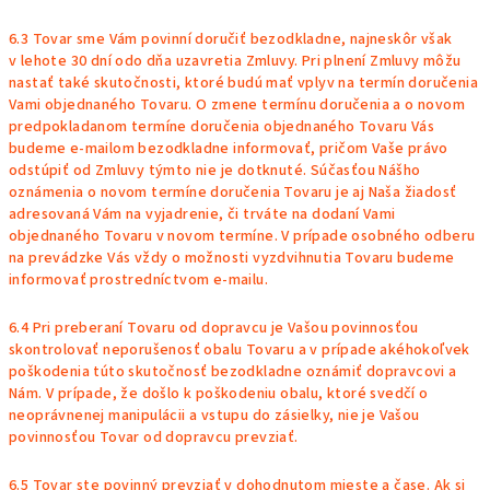
6.3 Tovar sme Vám povinní doručiť bezodkladne, najneskôr však
v lehote 30 dní odo dňa uzavretia Zmluvy. Pri plnení Zmluvy môžu
nastať také skutočnosti, ktoré budú mať vplyv na termín doručenia
Vami objednaného Tovaru. O zmene termínu doručenia a o novom
predpokladanom termíne doručenia objednaného Tovaru Vás
budeme e-mailom bezodkladne informovať, pričom Vaše právo
odstúpiť od Zmluvy týmto nie je dotknuté. Súčasťou Nášho
oznámenia o novom termíne doručenia Tovaru je aj Naša žiadosť
adresovaná Vám na vyjadrenie, či trváte na dodaní Vami
objednaného Tovaru v novom termíne. V prípade osobného odberu
na prevádzke Vás vždy o možnosti vyzdvihnutia Tovaru budeme
informovať prostredníctvom e-mailu.
6.4 Pri preberaní Tovaru od dopravcu je Vašou povinnosťou
skontrolovať neporušenosť obalu Tovaru a v prípade akéhokoľvek
poškodenia túto skutočnosť bezodkladne oznámiť dopravcovi a
Nám. V prípade, že došlo k poškodeniu obalu, ktoré svedčí o
neoprávnenej manipulácii a vstupu do zásielky, nie je Vašou
povinnosťou Tovar od dopravcu prevziať.
6.5 Tovar ste povinný prevziať v dohodnutom mieste a čase. Ak si