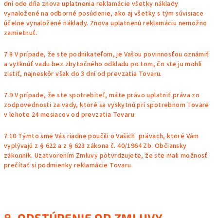
dní odo dňa znova uplatnenia reklamácie všetky náklady
vynaložené na odborné posúdenie, ako aj všetky s tým súvisiace
účelne vynaložené náklady. Znova uplatnenú reklamáciu nemožno
zamietnuť.
7.8 V prípade, že ste podnikateľom, je Vašou povinnosťou oznámiť
a vytknúť vadu bez zbytočného odkladu po tom, čo ste ju mohli
zistiť, najneskôr však do 3 dní od prevzatia Tovaru.
7.9 V prípade, že ste spotrebiteľ, máte právo uplatniť práva zo
zodpovednosti za vady, ktoré sa vyskytnú pri spotrebnom Tovare
v lehote 24 mesiacov od prevzatia Tovaru.
7.10 Týmto sme Vás riadne poučili o Vašich právach, ktoré Vám
vyplývajú z § 622 a z § 623 zákona č. 40/1964 Zb. Občiansky
zákonník. Uzatvorením Zmluvy potvrdzujete, že ste mali možnosť
prečítať si podmienky reklamácie Tovaru.
8. ODSTÚPENIE OD ZMLUVY