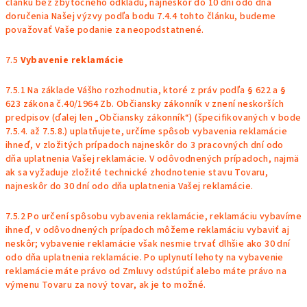
článku bez zbytočného odkladu, najneskôr do 10 dní odo dňa
doručenia Našej výzvy podľa bodu
7.4.4
tohto článku, budeme
považovať Vaše podanie za neopodstatnené.
7.5
Vybavenie reklamácie
7.5.1 Na základe Vášho rozhodnutia, ktoré z práv podľa § 622 a §
623 zákona č.40/1964 Zb. Občiansky zákonník v znení neskorších
predpisov (ďalej len „Občiansky zákonník“)
(špecifikovaných v bode
7.5.4
. až
7.5.8
.) uplatňujete, určíme spôsob vybavenia reklamácie
ihneď, v zložitých prípadoch najneskôr do 3 pracovných dní odo
dňa uplatnenia Vašej reklamácie. V odôvodnených prípadoch, najmä
ak sa vyžaduje zložité technické zhodnotenie stavu Tovaru,
najneskôr do 30 dní odo dňa uplatnenia Vašej reklamácie.
7.5.2 Po určení spôsobu vybavenia reklamácie, reklamáciu vybavíme
ihneď, v odôvodnených prípadoch môžeme reklamáciu vybaviť aj
neskôr; vybavenie reklamácie však nesmie trvať dlhšie ako 30 dní
odo dňa uplatnenia reklamácie. Po uplynutí lehoty na vybavenie
reklamácie máte právo od Zmluvy odstúpiť alebo máte právo na
výmenu Tovaru za nový tovar, ak je to možné.