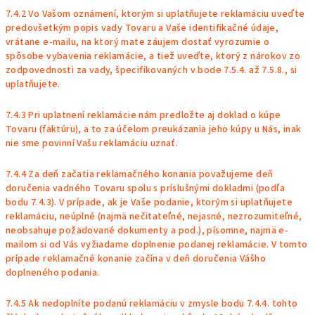
7.4.2 Vo Vašom oznámení, ktorým si uplatňujete reklamáciu uveďte
predovšetkým popis vady Tovaru a Vaše identifikačné údaje,
vrátane e-mailu, na ktorý mate záujem dostať vyrozumie o
spôsobe vybavenia reklamácie, a tiež uveďte, ktorý z nárokov zo
zodpovednosti za vady, špecifikovaných v bode
7.5.4
. až
7.5.8
., si
uplatňujete.
7.4.3 Pri uplatnení reklamácie nám predložte aj doklad o kúpe
Tovaru (faktúru), a to za účelom preukázania jeho kúpy u Nás, inak
nie sme povinní Vašu reklamáciu uznať.
7.4.4 Za deň začatia reklamačného konania považujeme deň
doručenia vadného Tovaru spolu s príslušnými dokladmi (podľa
bodu
7.4.3
). V prípade, ak je Vaše podanie, ktorým si uplatňujete
reklamáciu, neúplné (najmä nečitateľné, nejasné, nezrozumiteľné,
neobsahuje požadované dokumenty a pod.), písomne, najmä e-
mailom si od Vás
vyžiadame doplnenie podanej reklamácie. V tomto
prípade reklamačné konanie začína v deň doručenia Vášho
doplneného podania.
7.4.5 Ak nedoplníte podanú reklamáciu v zmysle bodu
7.4.4
. tohto