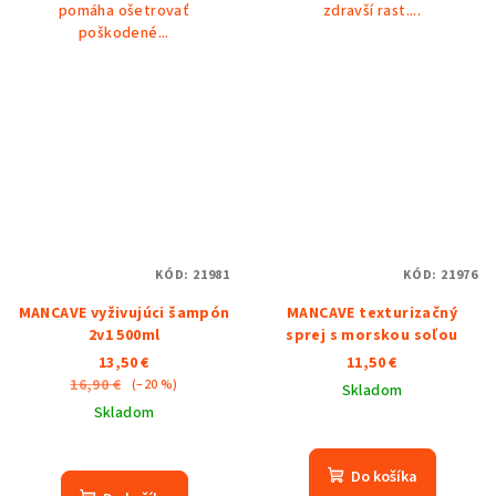
pomáha ošetrovať
zdravší rast....
poškodené...
KÓD:
21981
KÓD:
21976
MANCAVE vyživujúci šampón
MANCAVE texturizačný
2v1 500ml
sprej s morskou soľou
13,50 €
11,50 €
16,90 €
(–20 %)
Skladom
Skladom
Do košíka