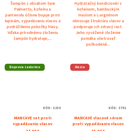
Šampón s obsahom Saw
Hydratačný kondicionér s
z
Palmetto, kofeínu a
kofeínom, bambuckým
5
pantenolu účinne bojuje proti
maslom a L-arginínom
hviezdičiek.
lupinám, vypadávaniu vlasov a
obnovuje štruktúru vlasov a
podráždeniu pokožky hlavy.
podporuje ich zdravý rast.
Vďaka prírodnému zloženiu
Jeho vyvážené zloženie
šampón hydratuje,...
pomáha ošetrovať
poškodené...
Doprava zadarmo
Akcia
KÓD:
5250
KÓD:
3791
MANCAVE set proti
MANCAVE vlasové sérum
vypadávaniu vlasov
proti vypadávaniu vlasov