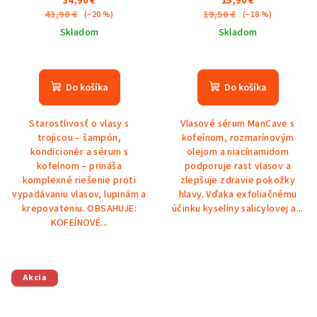
34,90 €
15,90 €
43,90 €
19,50 €
(–20 %)
(–18 %)
Skladom
Skladom
Priemerné
hodnotenie
produktu
Do košíka
Do košíka
je
5,0
Starostlivosť o vlasy s
Vlasové sérum ManCave s
z
trojicou – šampón,
kofeínom, rozmarínovým
5
kondicionér a sérum s
olejom a niacínamidom
hviezdičiek.
kofeínom – prináša
podporuje rast vlasov a
komplexné riešenie proti
zlepšuje zdravie pokožky
vypadávaniu vlasov, lupinám a
hlavy. Vďaka exfoliačnému
krepovateniu. OBSAHUJE:
účinku kyseliny salicylovej a...
KOFEÍNOVÉ...
Akcia