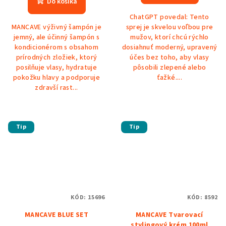
Do košíka
ChatGPT povedal: Tento
MANCAVE výživný šampón je
sprej je skvelou voľbou pre
jemný, ale účinný šampón s
mužov, ktorí chcú rýchlo
kondicionérom s obsahom
dosiahnuť moderný, upravený
prírodných zložiek, ktorý
účes bez toho, aby vlasy
posilňuje vlasy, hydratuje
pôsobili zlepené alebo
pokožku hlavy a podporuje
ťažké....
zdravší rast...
Tip
Tip
KÓD:
15696
KÓD:
8592
MANCAVE BLUE SET
MANCAVE Tvarovací
stylingový krém 100ml