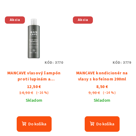
Akcia
Akcia
KÓD:
3770
KÓD:
3779
MANCAVE vlasový šampón
MANCAVE kondicionér na
proti lupinám a
vlasy s kofeínom 200ml
vypadávaniu vlasov 350ml
12,50 €
8,50 €
14,90 €
9,90 €
(–16 %)
(–14 %)
Skladom
Skladom
Priemerné
hodnotenie
produktu
Do košíka
Do košíka
je
5,0