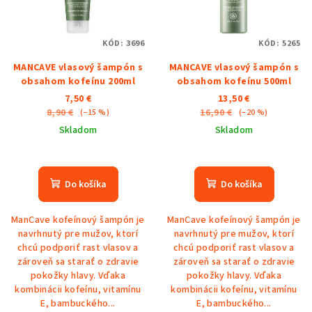
s
k
p
t
KÓD:
3696
KÓD:
5265
r
o
MANCAVE vlasový šampón s
MANCAVE vlasový šampón s
o
v
obsahom kofeínu 200ml
obsahom kofeínu 500ml
d
7,50 €
13,50 €
u
8,90 €
16,90 €
(–15 %)
(–20 %)
k
Skladom
Skladom
t
o
Do košíka
Do košíka
v
ManCave kofeínový šampón je
ManCave kofeínový šampón je
navrhnutý pre mužov, ktorí
navrhnutý pre mužov, ktorí
chcú podporiť rast vlasov a
chcú podporiť rast vlasov a
zároveň sa starať o zdravie
zároveň sa starať o zdravie
pokožky hlavy. Vďaka
pokožky hlavy. Vďaka
kombinácii kofeínu, vitamínu
kombinácii kofeínu, vitamínu
E, bambuckého...
E, bambuckého...