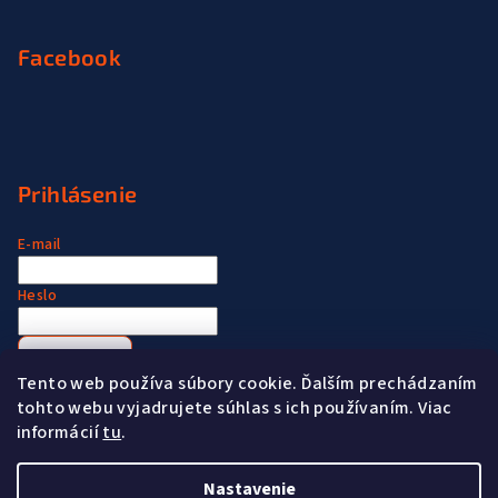
Facebook
Prihlásenie
E-mail
Heslo
Prihlásiť sa
Tento web používa súbory cookie. Ďalším prechádzaním
Nová registrácia
Zabudnuté heslo
tohto webu vyjadrujete súhlas s ich používaním. Viac
informácií
tu
.
Nastavenie