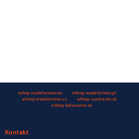
Z
eshop madeformen.hu
eShop madeformen.pl
á
eShop madeformen.cz
eShop zazdravim.sk
p
eShop ladovevino.sk
ä
t
i
Kontakt
e