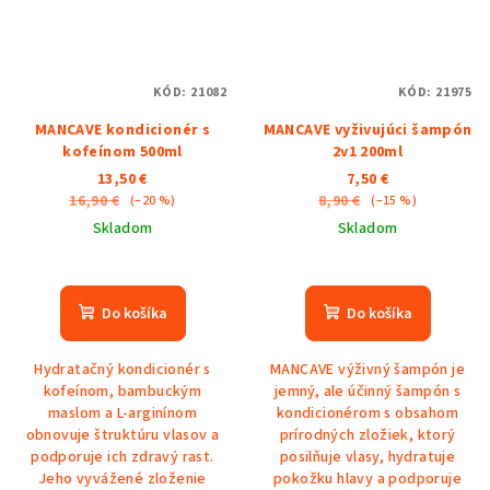
KÓD:
21082
KÓD:
21975
MANCAVE kondicionér s
MANCAVE vyživujúci šampón
kofeínom 500ml
2v1 200ml
13,50 €
7,50 €
16,90 €
8,90 €
(–20 %)
(–15 %)
Skladom
Skladom
Do košíka
Do košíka
Hydratačný kondicionér s
MANCAVE výživný šampón je
kofeínom, bambuckým
jemný, ale účinný šampón s
maslom a L-arginínom
kondicionérom s obsahom
obnovuje štruktúru vlasov a
prírodných zložiek, ktorý
podporuje ich zdravý rast.
posilňuje vlasy, hydratuje
Jeho vyvážené zloženie
pokožku hlavy a podporuje