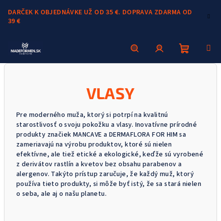
Prejsť
DARČEK K OBJEDNÁVKE UŽ OD 35 €. DOPRAVA ZDARMA OD
na
39 €
obsah
Nákupn
Hľadať
Prihlásenie
VLASY
košík
Pre moderného muža, ktorý si potrpí na kvalitnú
starostlivosť o svoju pokožku a vlasy. Inovatívne prírodné
produkty značiek MANCAVE a DERMAFLORA FOR HIM sa
zameriavajú na výrobu produktov, ktoré sú nielen
efektívne, ale tiež etické a ekologické, keďže sú vyrobené
z derivátov rastlín a kvetov bez obsahu parabenov a
alergenov. Takýto prístup zaručuje, že každý muž, ktorý
používa tieto produkty, si môže byť istý, že sa stará nielen
o seba, ale aj o našu planetu.