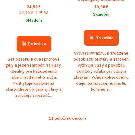
24,50 €
10,90 €
32,70 €
(–25 %)
Skladom
Skladom
Do košíka
Do košíka
Vytvára výraznú, prirodzene
Set obsahuje dva sprchové
pôsobiacu textúru a zároveň
gély a jeden šampón na vlasy,
vyživuje vlasy a pokožku
ideálny pre každodennú
do hĺbky vďaka prírodným
rutinu moderného muža.
zložkám. Vďaka kokosovému
Poskytuje kompletnú
oleju, bambuckému maslu,
starostlivosť o telo aj vlasy a
kofeínu a...
zaručuje sviežosť...
12
položiek celkom
O
v