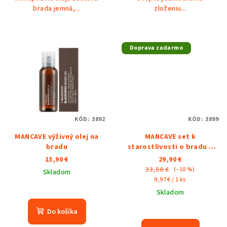
brada jemná,...
zloženiu...
Doprava zadarmo
KÓD:
3892
KÓD:
3899
MANCAVE výživný olej na
MANCAVE set k
bradu
starostlivosti o bradu a
fúzy
13,90 €
29,90 €
33,50 €
(–10 %)
Skladom
Jednotková
9,97 € / 1 ks
cena:
Skladom
Do košíka