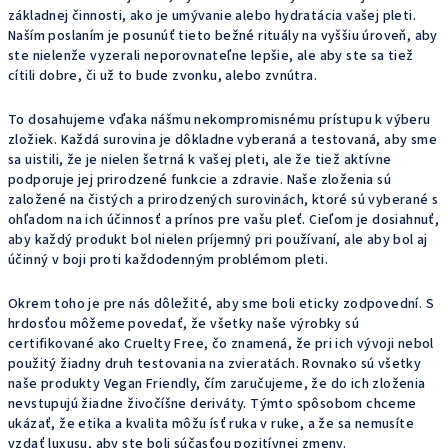
základnej činnosti, ako je umývanie alebo hydratácia vašej pleti.
Naším poslaním je posunúť tieto bežné rituály na vyššiu úroveň, aby
ste nielenže vyzerali neporovnateľne lepšie, ale aby ste sa tiež
cítili dobre, či už to bude zvonku, alebo zvnútra.
To dosahujeme vďaka nášmu nekompromisnému prístupu k výberu
zložiek. Každá surovina je dôkladne vyberaná a testovaná, aby sme
sa uistili, že je nielen šetrná k vašej pleti, ale že tiež aktívne
podporuje jej prirodzené funkcie a zdravie. Naše zloženia sú
založené na čistých a prirodzených surovinách, ktoré sú vyberané s
ohľadom na ich účinnosť a prínos pre vašu pleť. Cieľom je dosiahnuť,
aby každý produkt bol nielen príjemný pri používaní, ale aby bol aj
účinný v boji proti každodenným problémom pleti.
Okrem toho je pre nás dôležité, aby sme boli eticky zodpovední. S
hrdosťou môžeme povedať, že všetky naše výrobky sú
certifikované ako Cruelty Free, čo znamená, že pri ich vývoji nebol
použitý žiadny druh testovania na zvieratách. Rovnako sú všetky
naše produkty Vegan Friendly, čím zaručujeme, že do ich zloženia
nevstupujú žiadne živočíšne deriváty. Týmto spôsobom chceme
ukázať, že etika a kvalita môžu ísť ruka v ruke, a že sa nemusíte
vzdať luxusu, aby ste boli súčasťou pozitívnej zmeny.