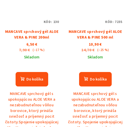
KÓD:
130
KÓD:
7235
MANCAVE sprchový gél ALOE
MANCAVE sprchový gél ALOE
VERA & PINE 200ml
VERA & PINE 500 ml
6,50 €
10,90 €
7,90 €
14,70 €
(–17 %)
(–25 %)
Skladom
Skladom
Do košíka
Do košíka
MANCAVE sprchový gél s
MANCAVE sprchový gél s
upokojujúcou ALOE VERA a
upokojujúcou ALOE VERA a
nezabudnuteľnou vôňou
nezabudnuteľnou vôňou
borovice, ktorý prináša
borovice, ktorý prináša
sviežosť a príjemný pocit
sviežosť a príjemný pocit
čistoty.Spojenie upokojujúcej
čistoty. Spojenie upokojujúcej