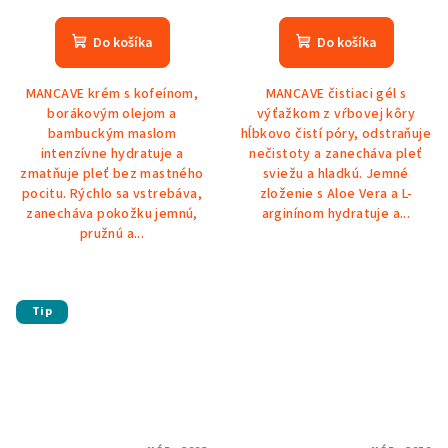
Do košíka
Do košíka
MANCAVE krém s kofeínom,
MANCAVE čistiaci gél s
borákovým olejom a
výťažkom z vŕbovej kôry
bambuckým maslom
hĺbkovo čistí póry, odstraňuje
intenzívne hydratuje a
nečistoty a zanecháva pleť
zmatňuje pleť bez mastného
sviežu a hladkú. Jemné
pocitu. Rýchlo sa vstrebáva,
zloženie s Aloe Vera a L-
zanecháva pokožku jemnú,
arginínom hydratuje a...
pružnú a...
Tip