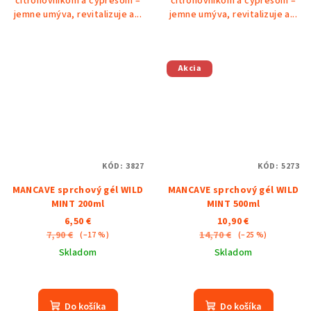
citrónovníkom a cypresom –
citrónovníkom a cypresom –
jemne umýva, revitalizuje a...
jemne umýva, revitalizuje a...
Akcia
KÓD:
3827
KÓD:
5273
MANCAVE sprchový gél WILD
MANCAVE sprchový gél WILD
MINT 200ml
MINT 500ml
6,50 €
10,90 €
7,90 €
14,70 €
(–17 %)
(–25 %)
Skladom
Skladom
Do košíka
Do košíka