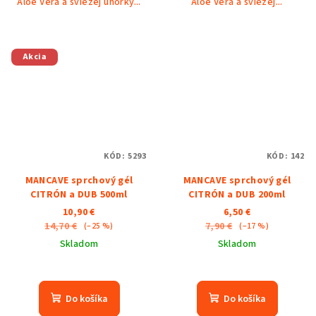
Aloe Vera a sviežej uhorky...
Aloe Vera a sviežej...
Akcia
KÓD:
5293
KÓD:
142
MANCAVE sprchový gél
MANCAVE sprchový gél
CITRÓN a DUB 500ml
CITRÓN a DUB 200ml
10,90 €
6,50 €
14,70 €
7,90 €
(–25 %)
(–17 %)
Skladom
Skladom
Do košíka
Do košíka