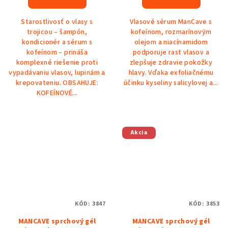
je
5,0
Starostlivosť o vlasy s
Vlasové sérum ManCave s
z
trojicou – šampón,
kofeínom, rozmarínovým
5
kondicionér a sérum s
olejom a niacínamidom
hviezdičiek.
kofeínom – prináša
podporuje rast vlasov a
komplexné riešenie proti
zlepšuje zdravie pokožky
vypadávaniu vlasov, lupinám a
hlavy. Vďaka exfoliačnému
krepovateniu. OBSAHUJE:
účinku kyseliny salicylovej a...
KOFEÍNOVÉ...
Akcia
KÓD:
3847
KÓD:
3853
MANCAVE sprchový gél
MANCAVE sprchový gél