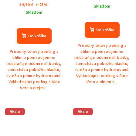
14,70 €
(–25 %)
Skladom
Skladom
Do košíka
Do košíka
Prírodný telový peeling s
Prírodný telový peeling s
uhlím a pemzou jemne
uhlím a pemzou jemne
odstraňuje odumreté bunky,
odstraňuje odumreté bunky,
zanecháva pokožku hladkú,
zanecháva pokožku hladkú,
sviežu a jemne hydratovanú.
sviežu a jemne hydratovanú.
Vyhladzujúci peeling s Aloe
Vyhladzujúci peeling s Aloe
Vera a olejmi z...
Vera a olejmi...
Akcia
Akcia