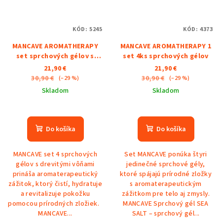
KÓD:
5245
KÓD:
4373
MANCAVE AROMATHERAPY
MANCAVE AROMATHERAPY 1
set sprchových gélov s
set 4ks sprchových gélov
vôňou dreva
21,90 €
21,90 €
30,90 €
30,90 €
(–29 %)
(–29 %)
Skladom
Skladom
Do košíka
Do košíka
MANCAVE set 4 sprchových
Set MANCAVE ponúka štyri
gélov s drevitými vôňami
jedinečné sprchové gély,
prináša aromaterapeutický
ktoré spájajú prírodné zložky
zážitok, ktorý čistí, hydratuje
s aromaterapeutickým
a revitalizuje pokožku
zážitkom pre telo aj zmysly.
pomocou prírodných zložiek.
MANCAVE Sprchový gél SEA
MANCAVE...
SALT – sprchový gél...