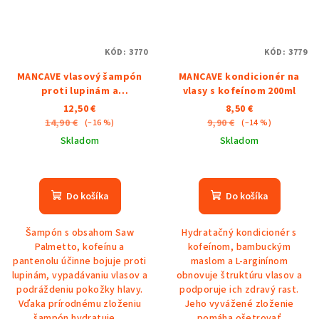
KÓD:
3770
KÓD:
3779
MANCAVE vlasový šampón
MANCAVE kondicionér na
proti lupinám a
vlasy s kofeínom 200ml
vypadávaniu vlasov 350ml
12,50 €
8,50 €
14,90 €
9,90 €
(–16 %)
(–14 %)
Skladom
Skladom
Priemerné
hodnotenie
produktu
Do košíka
Do košíka
je
5,0
Šampón s obsahom Saw
Hydratačný kondicionér s
z
Palmetto, kofeínu a
kofeínom, bambuckým
5
pantenolu účinne bojuje proti
maslom a L-arginínom
hviezdičiek.
lupinám, vypadávaniu vlasov a
obnovuje štruktúru vlasov a
podráždeniu pokožky hlavy.
podporuje ich zdravý rast.
Vďaka prírodnému zloženiu
Jeho vyvážené zloženie
šampón hydratuje,...
pomáha ošetrovať