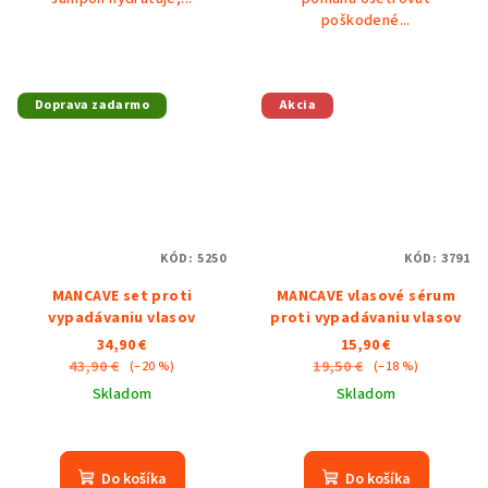
poškodené...
Doprava zadarmo
Akcia
KÓD:
5250
KÓD:
3791
MANCAVE set proti
MANCAVE vlasové sérum
vypadávaniu vlasov
proti vypadávaniu vlasov
34,90 €
15,90 €
43,90 €
19,50 €
(–20 %)
(–18 %)
Skladom
Skladom
Priemerné
hodnotenie
produktu
Do košíka
Do košíka