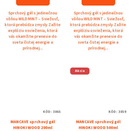
Sprchový gél s jedinečnou
Sprchový gél s jedinečnou
vôňou WILD MINT – Sviežosť,
vôňou WILD MINT – Sviežosť,
ktorá prebúdza zmysly Zažite
ktorá prebúdza zmysly Zažite
explóziu osvieženia, ktorá
explóziu osvieženia, ktorá
vás okamžite prenesie do
vás okamžite prenesie do
sveta čistej energie a
sveta čistej energie a
prírodnej...
prírodnej...
Akcia
KÓD:
3865
KÓD:
3859
MANCAVE sprchový gél
MANCAVE sprchový gél
HINOKI WOOD 200ml
HINOKI WOOD 500ml