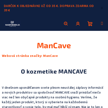
Prejsť
DARČEK K OBJEDNÁVKE UŽ OD 35 €. DOPRAVA ZDARMA OD
na
39 €
obsah
Nákupn
Hľadať
Prihlásenie
ManCave
košík
Webová stránka značky:
ManCave
O kozmetike MANCAVE
V dnešnom uponáhľanom svete plnom neustálej záplavy informácií
a nových produktov sa spoločnosť MANCAVE snaží prinášať niečo
viac než len obyčajné produkty na osobnú hygienu. Veríme, že
každý jeden produkt, ktorý si vyberiete na každodennú
starostlivosť o svoje telo, by mal mať hlbší význam. Nie je to len o