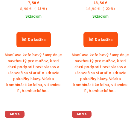
7,50 €
13,50 €
8,90 €
16,90 €
(–15 %)
(–20 %)
Skladom
Skladom
Do košíka
Do košíka
ManCave kofeínový šampón je
ManCave kofeínový šampón je
navrhnutý pre mužov, ktorí
navrhnutý pre mužov, ktorí
chcú podporiť rast vlasov a
chcú podporiť rast vlasov a
zároveň sa starať o zdravie
zároveň sa starať o zdravie
pokožky hlavy. Vďaka
pokožky hlavy. Vďaka
kombinácii kofeínu, vitamínu
kombinácii kofeínu, vitamínu
E, bambuckého...
E, bambuckého...
Akcia
Akcia