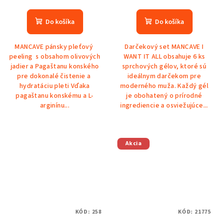
Do košíka
Do košíka
MANCAVE pánsky pleťový
Darčekový set MANCAVE I
peeling s obsahom olivových
WANT IT ALL obsahuje 6 ks
jadier a Pagaštanu konského
sprchových gélov, ktoré sú
pre dokonalé čistenie a
ideálnym darčekom pre
hydratáciu pleti Vďaka
moderného muža. Každý gél
pagaštanu konskému a L-
je obohatený o prírodné
arginínu...
ingrediencie a osviežujúce...
Akcia
KÓD:
258
KÓD:
21775