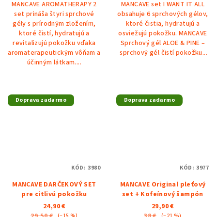
MANCAVE AROMATHERAPY 2
MANCAVE set I WANT IT ALL
set prináša štyri sprchové
obsahuje 6 sprchových gélov,
gély s prírodným zložením,
ktoré čistia, hydratujú a
ktoré čistí, hydratujú a
osviežujú pokožku. MANCAVE
revitalizujú pokožku vďaka
Sprchový gél ALOE & PINE –
aromaterapeutickým vôňam a
sprchový gél čistí pokožku...
účinným látkam....
Doprava zadarmo
Doprava zadarmo
KÓD:
3980
KÓD:
3977
MANCAVE DARČEKOVÝ SET
MANCAVE Original pleťový
pre citlivú pokožku
set + Kofeínový šampón
24,90 €
29,90 €
29,50 €
38 €
(–15 %)
(–21 %)