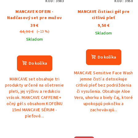
KÓD:
3983
KÓD:
3958
MANCAVE KOFEIN -
MANCAVE čistiaci gél pre
Nadčasový set pre mužov
citlivú pleť
39 €
9,50 €
44,90 €
(–13 %)
Skladom
Skladom
Do košíka
Do košíka
MANCAVE Sensitive Face Wash
MANCAVE set obsahuje tri
jemne čistí a detoxikuje
produkty určené na ošetrenie
citlivú pleť bez podráždenia
pleti, jej výživu a redukciu
či vysušenia. Obsahuje Aloe
vrások. MANCAVE CAFFEINE+
Vera, uhorku a biely čaj, ktoré
očný gél s obsahom KOFEÍNU
upokojujú pokožku a
15ml MANCAVE SÉRUM -
zachovávajú...
pleťové...