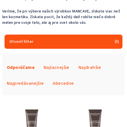
Veríme, že pri výbere našich výrobkov MANCAVE, získate viac než
len kozmetiku. Získate pocit, že každý deň robíte niečo dobré
nielen pre svoje telo, ale aj pre svet okolo vás.
Otvoriť filter
R
a
Odporúčame
Najlacnejšie
Najdrahšie
d
e
Najpredávanejšie
Abecedne
n
i
V
e
ý
p
p
r