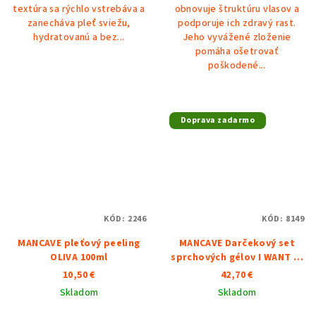
textúra sa rýchlo vstrebáva a
obnovuje štruktúru vlasov a
zanecháva pleť sviežu,
podporuje ich zdravý rast.
hydratovanú a bez...
Jeho vyvážené zloženie
pomáha ošetrovať
poškodené...
Doprava zadarmo
KÓD:
2246
KÓD:
8149
MANCAVE pleťový peeling
MANCAVE Darčekový set
OLIVA 100ml
sprchových gélov I WANT IT
ALL
10,50 €
42,70 €
Skladom
Skladom