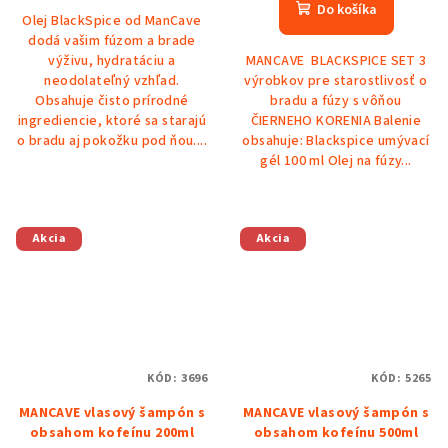
Do košíka
Olej BlackSpice od ManCave
dodá vašim fúzom a brade
výživu, hydratáciu a
MANCAVE BLACKSPICE SET 3
neodolateľný vzhľad.
výrobkov pre starostlivosť o
Obsahuje čisto prírodné
bradu a fúzy s vôňou
ingrediencie, ktoré sa starajú
ČIERNEHO KORENIA Balenie
o bradu aj pokožku pod ňou....
obsahuje: Blackspice umývací
gél 100 ml Olej na fúzy...
Akcia
Akcia
KÓD:
3696
KÓD:
5265
MANCAVE vlasový šampón s
MANCAVE vlasový šampón s
obsahom kofeínu 200ml
obsahom kofeínu 500ml