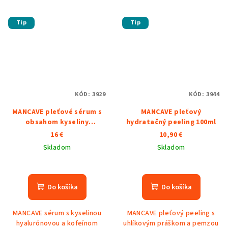
Tip
Tip
KÓD:
3929
KÓD:
3944
MANCAVE pleťové sérum s
MANCAVE pleťový
obsahom kyseliny
hydratačný peeling 100ml
hyaluronovej 50ml
16 €
10,90 €
Skladom
Skladom
Do košíka
Do košíka
MANCAVE sérum s kyselinou
MANCAVE pleťový peeling s
hyalurónovou a kofeínom
uhlíkovým práškom a pemzou