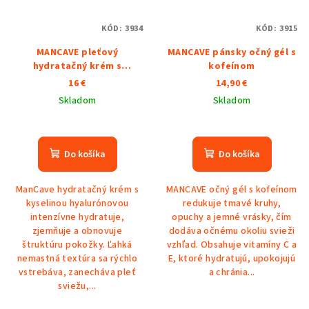
KÓD:
3934
KÓD:
3915
MANCAVE pleťový
MANCAVE pánsky očný gél s
hydratačný krém s
kofeínom
kyselinou hyaluronovou
16 €
14,90 €
100ml
Skladom
Skladom
Do košíka
Do košíka
ManCave hydratačný krém s
MANCAVE očný gél s kofeínom
kyselinou hyalurónovou
redukuje tmavé kruhy,
intenzívne hydratuje,
opuchy a jemné vrásky, čím
zjemňuje a obnovuje
dodáva očnému okoliu svieži
štruktúru pokožky. Ľahká
vzhľad. Obsahuje vitamíny C a
nemastná textúra sa rýchlo
E, ktoré hydratujú, upokojujú
vstrebáva, zanecháva pleť
a chránia...
sviežu,...