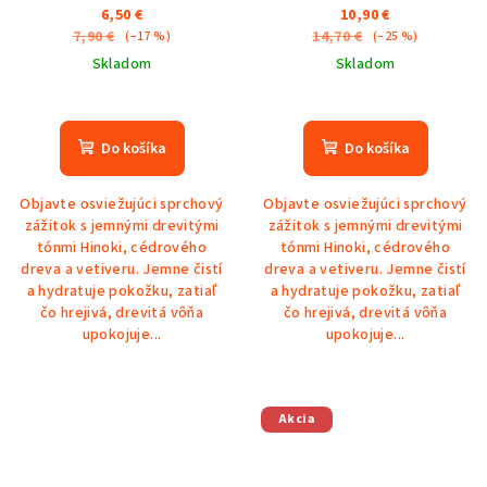
6,50 €
10,90 €
7,90 €
14,70 €
(–17 %)
(–25 %)
Skladom
Skladom
Do košíka
Do košíka
Objavte osviežujúci sprchový
Objavte osviežujúci sprchový
zážitok s jemnými drevitými
zážitok s jemnými drevitými
tónmi Hinoki, cédrového
tónmi Hinoki, cédrového
dreva a vetiveru. Jemne čistí
dreva a vetiveru. Jemne čistí
a hydratuje pokožku, zatiaľ
a hydratuje pokožku, zatiaľ
čo hrejivá, drevitá vôňa
čo hrejivá, drevitá vôňa
upokojuje...
upokojuje...
Akcia