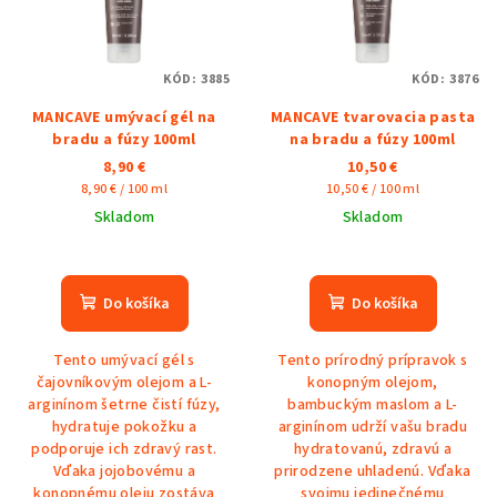
i
o
s
d
p
u
KÓD:
3885
KÓD:
3876
r
k
MANCAVE umývací gél na
MANCAVE tvarovacia pasta
o
t
bradu a fúzy 100ml
na bradu a fúzy 100ml
d
o
8,90 €
10,50 €
u
Jednotková
Jednotková
8,90 € / 100 ml
10,50 € / 100 ml
v
cena:
cena:
k
Skladom
Skladom
t
o
Do košíka
Do košíka
v
Tento umývací gél s
Tento prírodný prípravok s
čajovníkovým olejom a L-
konopným olejom,
arginínom šetrne čistí fúzy,
bambuckým maslom a L-
hydratuje pokožku a
arginínom udrží vašu bradu
podporuje ich zdravý rast.
hydratovanú, zdravú a
Vďaka jojobovému a
prirodzene uhladenú. Vďaka
konopnému oleju zostáva
svojmu jedinečnému