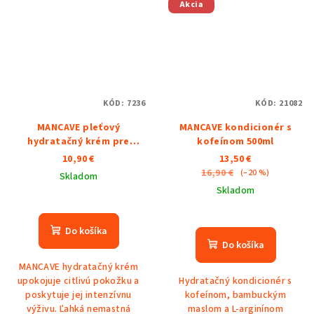
Akcia
KÓD:
7236
KÓD:
21082
MANCAVE pleťový
MANCAVE kondicionér s
hydratačný krém pre
kofeínom 500ml
citlivú pleť 100ml
10,90 €
13,50 €
16,90 €
(–20 %)
Skladom
Skladom
Do košíka
Do košíka
MANCAVE hydratačný krém
upokojuje citlivú pokožku a
Hydratačný kondicionér s
poskytuje jej intenzívnu
kofeínom, bambuckým
výživu. Ľahká nemastná
maslom a L-arginínom