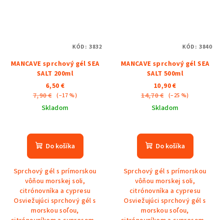
KÓD:
3832
KÓD:
3840
MANCAVE sprchový gél SEA
MANCAVE sprchový gél SEA
SALT 200ml
SALT 500ml
6,50 €
10,90 €
7,90 €
14,70 €
(–17 %)
(–25 %)
Skladom
Skladom
Do košíka
Do košíka
Sprchový gél s prímorskou
Sprchový gél s prímorskou
vôňou morskej soli,
vôňou morskej soli,
citrónovníka a cypresu
citrónovníka a cypresu
Osviežujúci sprchový gél s
Osviežujúci sprchový gél s
morskou soľou,
morskou soľou,