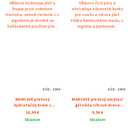
hĺbkovo hydratuje pleť a
hĺbkovo čistí póry a
bojuje proti známkam
odstraňuje odumreté bunky
starnutia. Jemné zloženie s L-
pre sviežu a zdravú pleť.
arginínom je vhodné na
Vďaka bambuckému maslu, L-
každodenné použitie pre...
arginínu a pantenolu...
KÓD:
3949
KÓD:
3909
MANCAVE pleťový
MANCAVE pleťový umývací
hydratačný krém s
gél vôňa vŕbové drevo
KOFEÍNOM
125ml
10,90 €
9,50 €
Skladom
Skladom