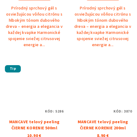
Prírodný sprchový gél s
Prírodný sprchový gél s
osviežujúcou vôňou citrónu s
osviežujúcou vôňou citrónu s
hlbokým tónom dubového
hlbokým tónom dubového
dreva – energia a elegancia v
dreva – energia a elegancia v
každej kvapke Harmonické
každej kvapke Harmonické
spojenie sviežej citrusovej
spojenie sviežej citrusovej
energie a...
energie a...
Tip
KÓD:
5286
KÓD:
3870
MANCAVE telový peeling
MANCAVE telový peeling
ČIERNE KORENIE 500ml
ČIERNE KORENIE 200ml
10,90 €
8,90 €