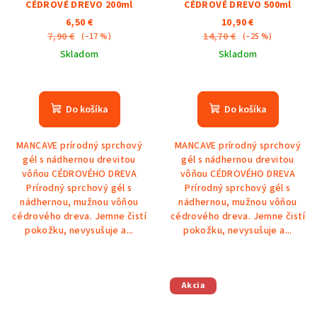
CÉDROVÉ DREVO 200ml
CÉDROVÉ DREVO 500ml
6,50 €
10,90 €
7,90 €
14,70 €
(–17 %)
(–25 %)
Skladom
Skladom
Do košíka
Do košíka
MANCAVE prírodný sprchový
MANCAVE prírodný sprchový
gél s nádhernou drevitou
gél s nádhernou drevitou
vôňou CÉDROVÉHO DREVA
vôňou CÉDROVÉHO DREVA
Prírodný sprchový gél s
Prírodný sprchový gél s
nádhernou, mužnou vôňou
nádhernou, mužnou vôňou
cédrového dreva. Jemne čistí
cédrového dreva. Jemne čistí
pokožku, nevysušuje a...
pokožku, nevysušuje a...
Akcia