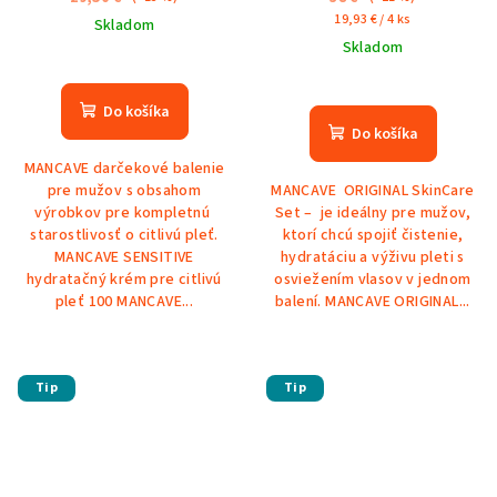
Jednotková
19,93 € / 4 ks
Skladom
cena:
Skladom
Do košíka
Do košíka
MANCAVE darčekové balenie
pre mužov s obsahom
MANCAVE ORIGINAL SkinCare
výrobkov pre kompletnú
Set – je ideálny pre mužov,
starostlivosť o citlivú pleť.
ktorí chcú spojiť čistenie,
MANCAVE SENSITIVE
hydratáciu a výživu pleti s
hydratačný krém pre citlivú
osviežením vlasov v jednom
pleť 100 MANCAVE...
balení. MANCAVE ORIGINAL...
Tip
Tip