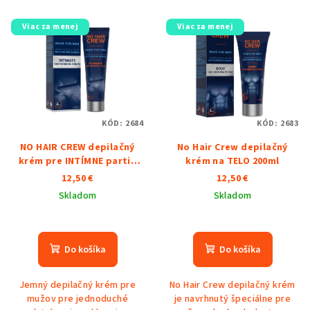
Viac za menej
Viac za menej
KÓD:
2684
KÓD:
2683
NO HAIR CREW depilačný
No Hair Crew depilačný
krém pre INTÍMNE partie
krém na TELO 200ml
100ml
12,50 €
12,50 €
Skladom
Skladom
Priemerné
Priemerné
hodnotenie
hodnotenie
produktu
produktu
Do košíka
Do košíka
je
je
5,0
5,0
Jemný depilačný krém pre
No Hair Crew depilačný krém
z
z
mužov pre jednoduché
je navrhnutý špeciálne pre
5
5