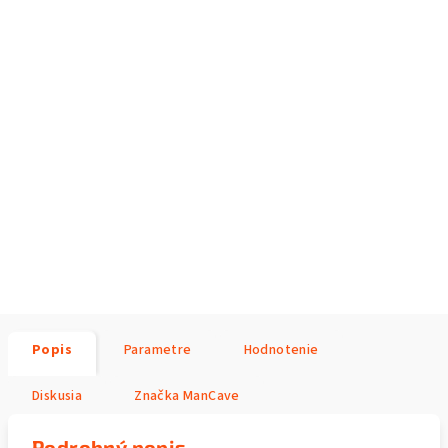
Popis
Parametre
Hodnotenie
Diskusia
Značka
ManCave
Podrobný popis