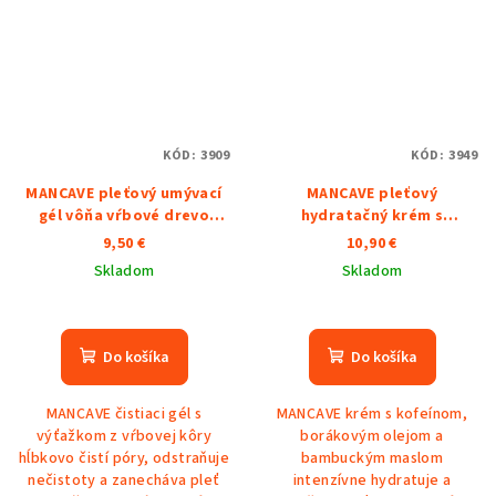
KÓD:
3909
KÓD:
3949
MANCAVE pleťový umývací
MANCAVE pleťový
gél vôňa vŕbové drevo
hydratačný krém s
125ml
KOFEÍNOM
9,50 €
10,90 €
Skladom
Skladom
Do košíka
Do košíka
MANCAVE čistiaci gél s
MANCAVE krém s kofeínom,
výťažkom z vŕbovej kôry
borákovým olejom a
hĺbkovo čistí póry, odstraňuje
bambuckým maslom
nečistoty a zanecháva pleť
intenzívne hydratuje a