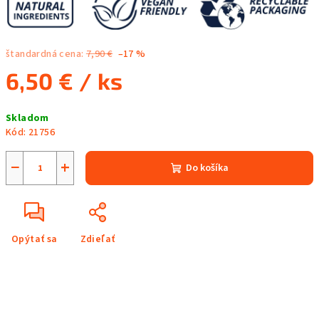
štandardná cena:
7,90 €
–17 %
6,50 €
/ ks
Jednotková
Skladom
cena:
Kód:
21756
−
+
Do košíka
Opýtať sa
Zdieľať