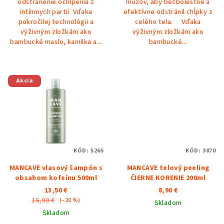
odstránenie ochlpenia z
mužov, aby bezbolestne a
hviezdičiek.
hviezdičiek.
intímnych partií Vďaka
efektívne odstránil chĺpky z
pokročilej technológii a
celého tela. Vďaka
výživným zložkám ako
výživným zložkám ako
bambucké maslo, kamilka a...
bambucké...
Akcia
KÓD:
5265
KÓD:
3870
MANCAVE vlasový šampón s
MANCAVE telový peeling
obsahom kofeínu 500ml
ČIERNE KORENIE 200ml
13,50 €
8,90 €
16,90 €
(–20 %)
Skladom
Skladom