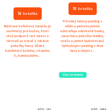
Do košíka
Do košíka
Prírodný telový peeling s
ManCave kofeínový šampón je
uhlím a pemzou jemne
navrhnutý pre mužov, ktorí
odstraňuje odumreté bunky,
chcú podporiť rast vlasov a
zanecháva pokožku hladkú,
zároveň sa starať o zdravie
sviežu a jemne hydratovanú.
pokožky hlavy. Vďaka
Vyhladzujúci peeling s Aloe
kombinácii kofeínu, vitamínu
Vera a olejmi z...
E, bambuckého...
Viac za menej
KÓD:
142
KÓD:
2689