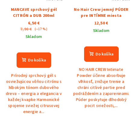
MANCAVE sprchový gél
No Hair Crew jemný PÚDER
CITRÓN a DUB 200ml
pre INTÍMNE miesta
6,50 €
12,50 €
7,90 €
(–17 %)
Skladom
Skladom
Do košíka
Do košíka
NO HAIR CREW Intimate
Prírodný sprchový gél s
Powder účinne absorbuje
osviežujúcou vôňou citrónu s
vlhkosť, znižuje trenie a
hlbokým tónom dubového
chráni citlivé partie pred
dreva – energia a elegancia v
podráždením a zapareninami.
každej kvapke Harmonické
Púder poskytuje dlhodobý
spojenie sviežej citrusovej
pocit sviežosti,...
energie a...