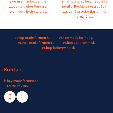
sviežu a hladkú. Jemné
zmatňuje pleť bez mastného
zloženie s Aloe Vera a L-
pocitu. Rýchlo sa vstrebáva,
arginínom hydratuje a...
zanecháva pokožku jemnú,
pružnú a...
Z
eshop madeformen.hu
eShop madeformen.pl
á
eShop madeformen.cz
eShop zazdravim.sk
p
eShop ladovevino.sk
ä
t
i
Kontakt
e
info
@
madeformen.sk
+421/918477851