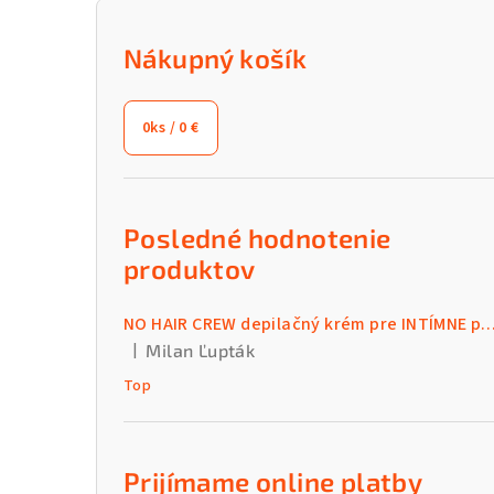
B
o
Nákupný košík
č
0
ks /
0 €
n
ý
p
Posledné hodnotenie
a
produktov
n
NO HAIR CREW depilačný krém pre INTÍMNE par
e
|
Milan Ľupták
Hodnotenie produktu je 5 z 5 hviezdičiek.
l
Top
Prijímame online platby