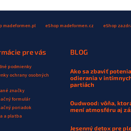
p madeformen.pl
eShop madeformen.cz
eShop zazdr
rmácie pre vás
BLOG
dné podmienky
Ako sa zbaviť potenia
nky ochrany osobných
odierania v intímnyc
partiách
ané značky
ačný formulár
Oudwood: vôňa, ktor
ačný poriadok
mení atmosféru aj zá
a a platba
Jesenný detox pre ple