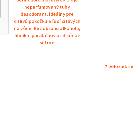
Dermaflora Sensitive MSM je
neparfumovaný tuhý
dezodorant, ideálny pre
citlivú pokožku a ľudí citlivých
na vône. Bez obsahu alkoholu,
hliníka, parabénov a silikónov
– šetrné...
7
položiek c
O
v
l
á
d
a
c
i