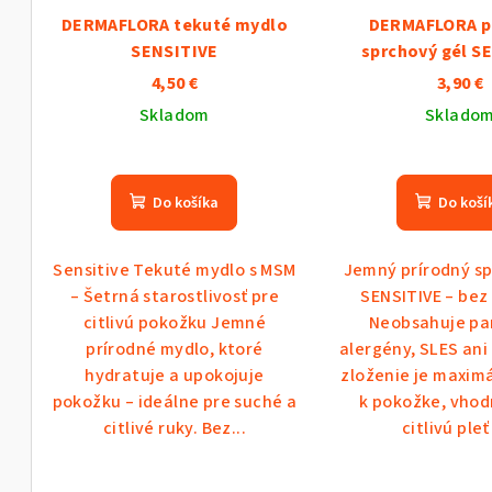
DERMAFLORA tekuté mydlo
DERMAFLORA p
SENSITIVE
sprchový gél S
4,50 €
3,90 €
Skladom
Sklado
Do košíka
Do koší
Sensitive Tekuté mydlo s MSM
Jemný prírodný sp
– Šetrná starostlivosť pre
SENSITIVE – bez
citlivú pokožku Jemné
Neobsahuje pa
prírodné mydlo, ktoré
alergény, SLES ani
hydratuje a upokojuje
zloženie je maxim
pokožku – ideálne pre suché a
k pokožke, vhod
citlivé ruky. Bez...
citlivú pleť 