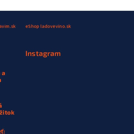
avim.sk
eShop ladovevino.sk
Instagram
 a
h
á
žitok
ť: