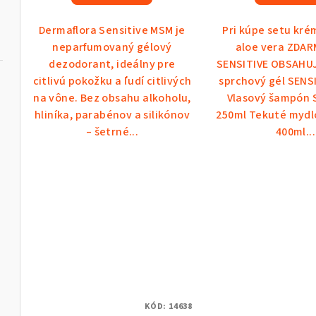
je
t
o
5,0
Dermaflora Sensitive MSM je
Pri kúpe setu kré
o
z
v
neparfumovaný gélový
aloe vera ZDAR
5
dezodorant, ideálny pre
SENSITIVE OBSAHUJ
v
hviezdičiek.
citlivú pokožku a ľudí citlivých
sprchový gél SENS
na vône. Bez obsahu alkoholu,
Vlasový šampón 
hliníka, parabénov a silikónov
250ml Tekuté mydl
– šetrné...
400ml...
KÓD:
14638