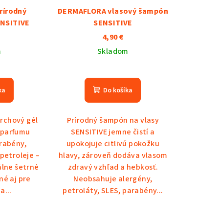
rírodný
DERMAFLORA vlasový šampón
ENSITIVE
SENSITIVE
4,90 €
m
Skladom
ka
Do košíka
rchový gél
Prírodný šampón na vlasy
 parfumu
SENSITIVE jemne čistí a
rabény,
upokojuje citlivú pokožku
 petroleje –
hlavy, zároveň dodáva vlasom
álne šetrné
zdravý vzhľad a hebkosť.
né aj pre
Neobsahuje alergény,
a...
petroláty, SLES, parabény...