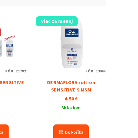
Viac za menej
KÓD:
21782
KÓD:
13866
SENSITIVE
DERMAFLORA roll-on
SENSITIVE S MSM
4,50 €
m
Skladom
ka
Do košíka