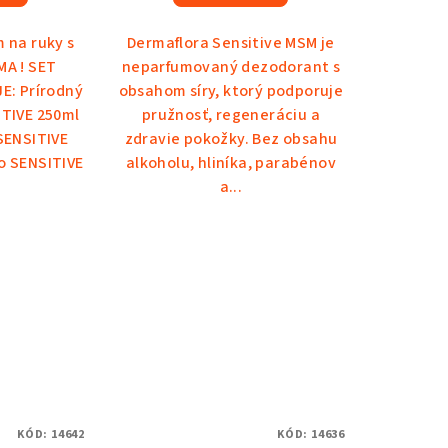
m na ruky s
Dermaflora Sensitive MSM je
MA ! SET
neparfumovaný dezodorant s
E: Prírodný
obsahom síry, ktorý podporuje
ITIVE 250ml
pružnosť, regeneráciu a
SENSITIVE
zdravie pokožky. Bez obsahu
o SENSITIVE
alkoholu, hliníka, parabénov
a...
KÓD:
14642
KÓD:
14636