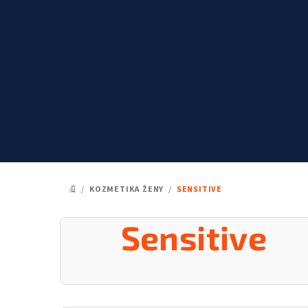
Prejsť
na
obsah
/
KOZMETIKA ŽENY
/
SENSITIVE
DOMOV
Sensitive