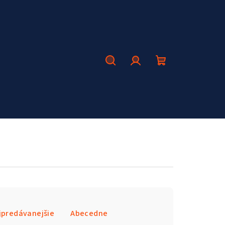
Hľadať
Prihlásenie
Nákupný
košík
jpredávanejšie
Abecedne