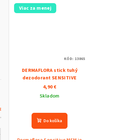
Viac za menej
KÓD:
13865
DERMAFLORA stick tuhý
dezodorant SENSITIVE
4,90 €
Skladom
€
Do košíka