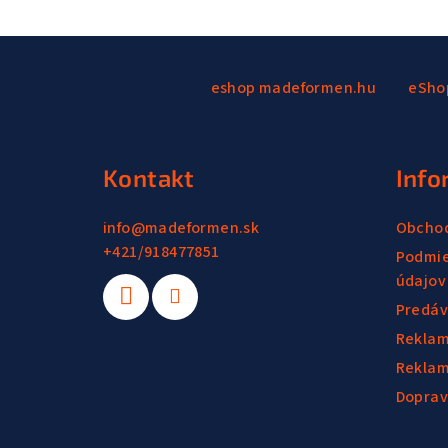
Z
á
eshop madeformen.hu
eSho
p
ä
Kontakt
Info
t
info
@
madeformen.sk
Obcho
i
+421/918477851
Podmie
e
údajov
Predáv
Reklam
Reklam
Doprav