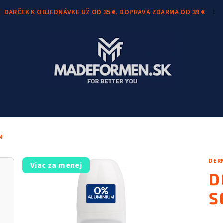
DARČEK K OBJEDNÁVKE UŽ OD 35 €. DOPRAVA ZDARMA OD 39 €
M
DER
Viac za menej
D
S