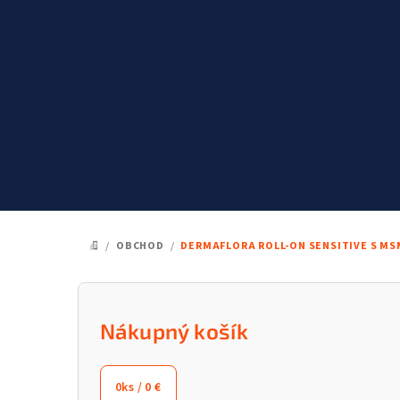
Prejsť
na
obsah
/
OBCHOD
/
DERMAFLORA ROLL-ON SENSITIVE S MS
DOMOV
B
o
Nákupný košík
č
0
ks /
0 €