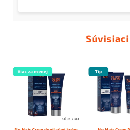
Súvisiaci
Viac za menej
Tip
KÓD:
2683
No Hair Crew depilačný krém
No Hair Crew