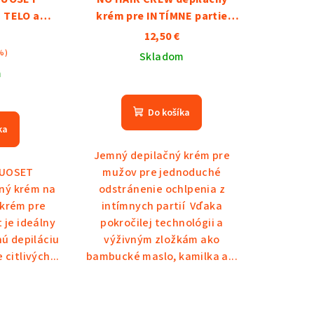
 TELO a
krém pre INTÍMNE partie
E
100ml
12,50 €
%)
Skladom
m
Priemerné
emerné
hodnotenie
Do košíka
notenie
produktu
ka
duktu
je
5,0
Jemný depilačný krém pre
z
DUOSET
mužov pre jednoduché
5
ný krém na
odstránenie ochlpenia z
hviezdičiek.
 krém pre
intímnych partií Vďaka
zdičiek.
 je ideálny
pokročilej technológii a
nú depiláciu
výživným zložkám ako
citlivých...
bambucké maslo, kamilka a...