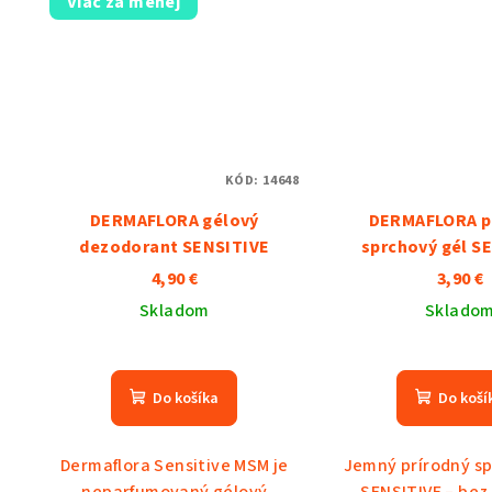
Viac za menej
KÓD:
14648
DERMAFLORA gélový
DERMAFLORA p
dezodorant SENSITIVE
sprchový gél S
4,90 €
3,90 €
Skladom
Sklado
Priemerné
hodnotenie
Do košíka
Do koší
produktu
je
5,0
Dermaflora Sensitive MSM je
Jemný prírodný sp
z