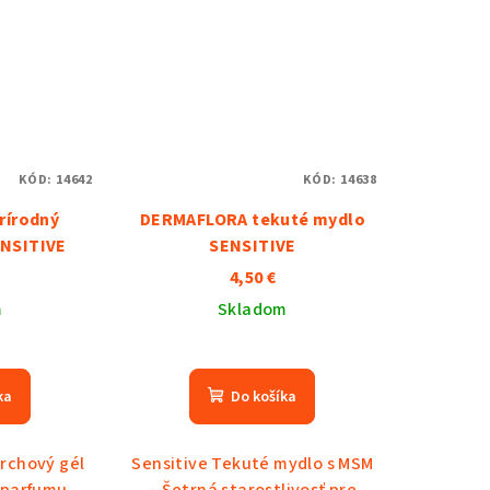
KÓD:
14642
KÓD:
14638
rírodný
DERMAFLORA tekuté mydlo
ENSITIVE
SENSITIVE
4,50 €
m
Skladom
ka
Do košíka
rchový gél
Sensitive Tekuté mydlo s MSM