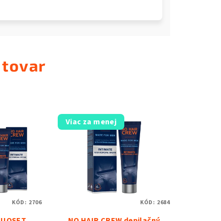
 tovar
Viac za menej
KÓD:
2706
KÓD:
2684
 DUOSET
NO HAIR CREW depilačný