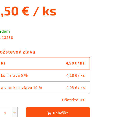
,50 €
/ ks
notková
a:
ladom
:
13866
ožstevná zľava
 ks
4,50 €
/ ks
 ks = zľava 5 %
4,28 €
/ ks
 a viac ks = zľava 10 %
4,05 €
/ ks
Ušetríte
0 €
+
Do košíka