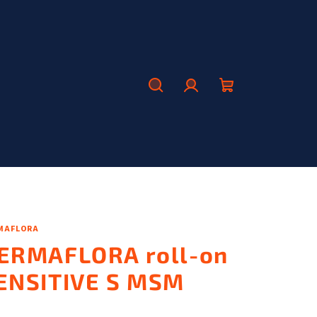
Hľadať
Prihlásenie
Nákupný
košík
MAFLORA
ERMAFLORA roll-on
ENSITIVE S MSM