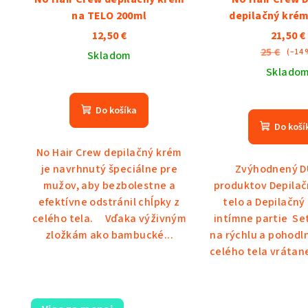
na TELO 200ml
depilačný krém
INTIMAT
12,50 €
21,50 €
25 €
(–14 
Skladom
Sklado
Priemerné
hodnotenie
Pri
Do košíka
produktu
hod
Do koší
je
pro
5,0
je
No Hair Crew depilačný krém
z
5,0
je navrhnutý špeciálne pre
Zvýhodnený 
5
z
mužov, aby bezbolestne a
produktov Depilač
hviezdičiek.
5
efektívne odstránil chĺpky z
telo a Depilačný
hvie
celého tela. Vďaka výživným
intímne partie Set
zložkám ako bambucké...
na rýchlu a pohodl
celého tela vrátane 