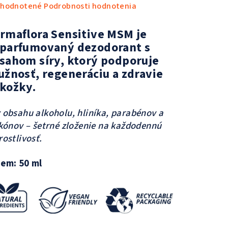
emerné
hodnotené
Podrobnosti hodnotenia
notenie
duktu
rmaflora Sensitive MSM je
parfumovaný dezodorant s
sahom síry, ktorý podporuje
užnosť, regeneráciu a zdravie
kožky.
zdičiek.
 obsahu alkoholu, hliníka, parabénov a
ikónov – šetrné zloženie na každodennú
rostlivosť.
em: 50 ml