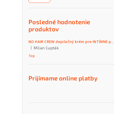
n
ý
p
Posledné hodnotenie
a
produktov
n
NO HAIR CREW depilačný krém pre INTÍMNE par
e
|
Milan Ľupták
Hodnotenie produktu je 5 z 5 hviezdičiek.
l
Top
Prijímame online platby
Preskočiť
kategórie