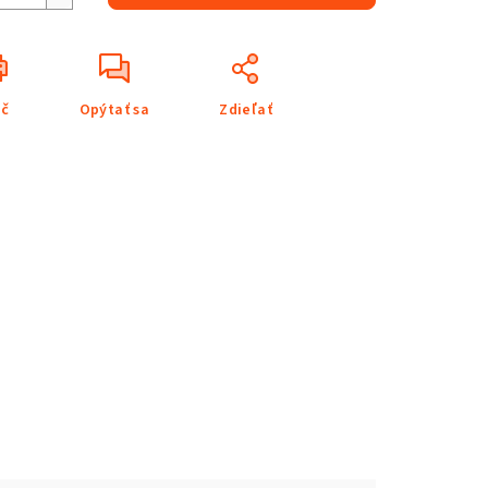
ač
Opýtať sa
Zdieľať