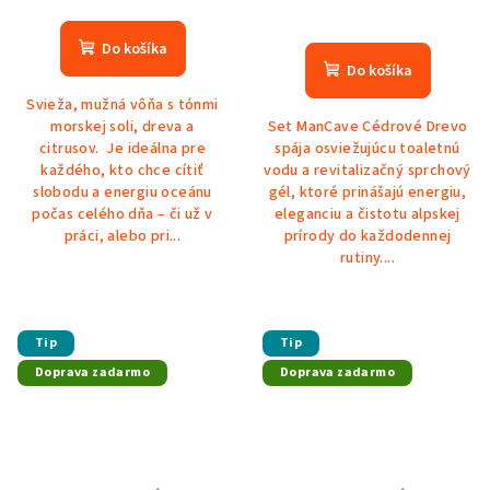
Do košíka
Do košíka
Svieža, mužná vôňa s tónmi
morskej soli, dreva a
Set ManCave Cédrové Drevo
citrusov. Je ideálna pre
spája osviežujúcu toaletnú
každého, kto chce cítiť
vodu a revitalizačný sprchový
slobodu a energiu oceánu
gél, ktoré prinášajú energiu,
počas celého dňa – či už v
eleganciu a čistotu alpskej
práci, alebo pri...
prírody do každodennej
rutiny....
Tip
Tip
Doprava zadarmo
Doprava zadarmo