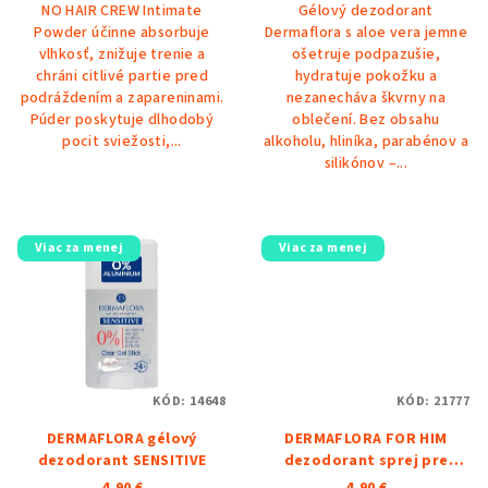
NO HAIR CREW Intimate
Gélový dezodorant
z
Powder účinne absorbuje
Dermaflora s aloe vera jemne
5
vlhkosť, znižuje trenie a
ošetruje podpazušie,
hviezdičiek.
chráni citlivé partie pred
hydratuje pokožku a
podráždením a zapareninami.
nezanecháva škvrny na
Púder poskytuje dlhodobý
oblečení. Bez obsahu
pocit sviežosti,...
alkoholu, hliníka, parabénov a
silikónov –...
Viac za menej
Viac za menej
KÓD:
14648
KÓD:
21777
DERMAFLORA gélový
DERMAFLORA FOR HIM
dezodorant SENSITIVE
dezodorant sprej pre
mužov SERENITY
4,90 €
4,90 €