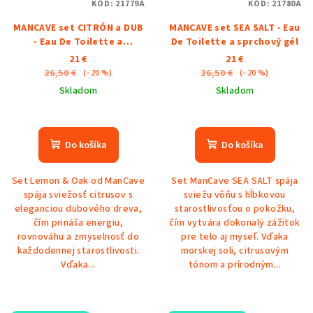
KÓD:
21779A
KÓD:
21780A
MANCAVE set CITRÓN a DUB
MANCAVE set SEA SALT - Eau
- Eau De Toilette a
De Toilette a sprchový gél
sprchový gél
21 €
21 €
26,50 €
26,50 €
(–20 %)
(–20 %)
Skladom
Skladom
Priemerné
Priemerné
hodnotenie
hodnotenie
produktu
produktu
Do košíka
Do košíka
je
je
5,0
5,0
Set Lemon & Oak od ManCave
Set ManCave SEA SALT spája
z
z
spája sviežosť citrusov s
sviežu vôňu s hĺbkovou
5
5
eleganciou dubového dreva,
starostlivosťou o pokožku,
hviezdičiek.
hviezdičiek.
čím prináša energiu,
čím vytvára dokonalý zážitok
rovnováhu a zmyselnosť do
pre telo aj myseľ. Vďaka
každodennej starostlivosti.
morskej soli, citrusovým
Vďaka...
tónom a prírodným...