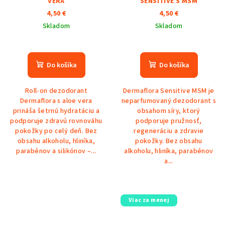
VERA
SENSITIVE S MSM
4,50 €
4,50 €
Skladom
Skladom
Do košíka
Do košíka
Roll-on dezodorant
Dermaflora Sensitive MSM je
Dermaflora s aloe vera
neparfumovaný dezodorant s
prináša šetrnú hydratáciu a
obsahom síry, ktorý
podporuje zdravú rovnováhu
podporuje pružnosť,
pokožky po celý deň. Bez
regeneráciu a zdravie
obsahu alkoholu, hliníka,
pokožky. Bez obsahu
parabénov a silikónov –...
alkoholu, hliníka, parabénov
a...
Viac za menej