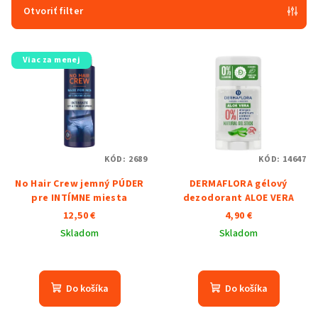
e
Otvoriť filter
p
V
r
Viac za menej
ý
o
p
d
i
u
s
k
p
t
KÓD:
2689
KÓD:
14647
r
o
No Hair Crew jemný PÚDER
DERMAFLORA gélový
o
v
pre INTÍMNE miesta
dezodorant ALOE VERA
d
12,50 €
4,90 €
u
Skladom
Skladom
k
Priemerné
t
hodnotenie
o
produktu
Do košíka
Do košíka
je
v
5,0