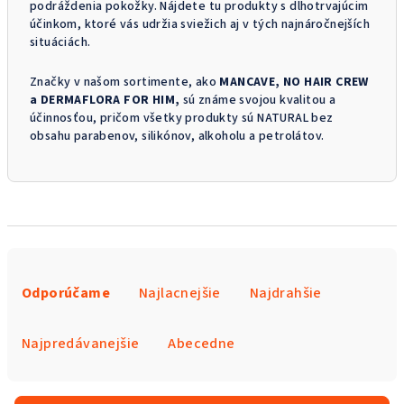
podráždenia pokožky. Nájdete tu produkty s dlhotrvajúcim
účinkom, ktoré vás udržia sviežich aj v tých najnáročnejších
situáciách.
Značky v našom sortimente, ako
MANCAVE, NO HAIR CREW
a DERMAFLORA FOR HIM,
sú známe svojou kvalitou a
účinnosťou, pričom všetky produkty sú NATURAL bez
obsahu parabenov, silikónov, alkoholu a petrolátov.
R
a
Odporúčame
Najlacnejšie
Najdrahšie
d
e
Najpredávanejšie
Abecedne
n
i