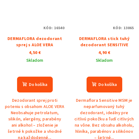
KÓD:
16540
KÓD:
13865
DERMAFLORA dezodorant
DERMAFLORA stick tuhý
sprej s ALOE VERA
dezodorant SENSITIVE
4,50 €
4,90 €
Skladom
Skladom
Do košíka
Do košíka
Dezodorant sprej proti
Dermaflora Sensitive MSM je
poteniu s obsahom ALOE VERA
neparfumovaný tuhý
Neobsahuje petrolatum,
dezodorant, ideálny pre
silikón, alergény, parabény
citlivú pokožku a ľudí citlivých
ani alkohol – zloženie je
na vône. Bez obsahu alkoholu,
šetrné k pokožke a vhodné
hliníka, parabénov a silikónov
na každodenné...
– šetrné...