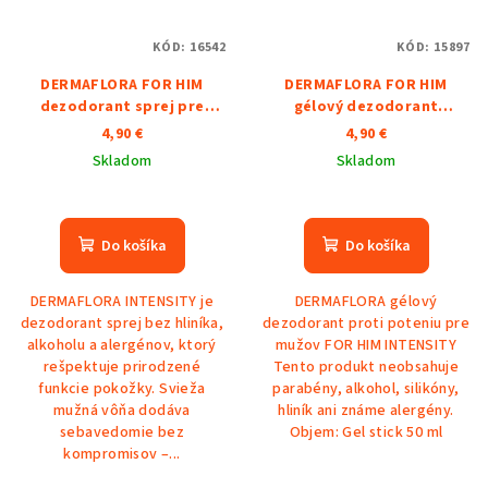
KÓD:
16542
KÓD:
15897
DERMAFLORA FOR HIM
DERMAFLORA FOR HIM
dezodorant sprej pre
gélový dezodorant
mužov INTENSITY
INTENSITY
4,90 €
4,90 €
Skladom
Skladom
Priemerné
Priemerné
hodnotenie
hodnotenie
produktu
produktu
Do košíka
Do košíka
je
je
3,5
2,0
DERMAFLORA INTENSITY je
DERMAFLORA gélový
z
z
dezodorant sprej bez hliníka,
dezodorant proti poteniu pre
5
5
alkoholu a alergénov, ktorý
mužov FOR HIM INTENSITY
hviezdičiek.
hviezdičiek.
rešpektuje prirodzené
Tento produkt neobsahuje
funkcie pokožky. Svieža
parabény, alkohol, silikóny,
mužná vôňa dodáva
hliník ani známe alergény.
sebavedomie bez
Objem: Gel stick 50 ml
kompromisov –...