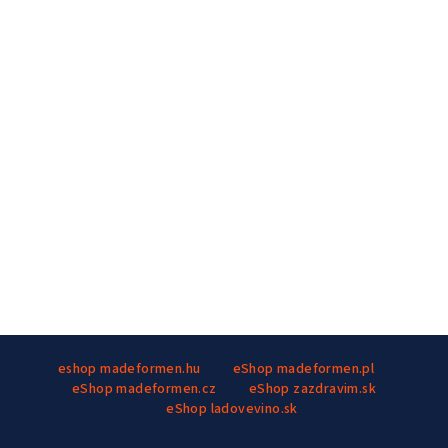
Z
eshop madeformen.hu
eShop madeformen.pl
á
eShop madeformen.cz
eShop zazdravim.sk
p
eShop ladovevino.sk
ä