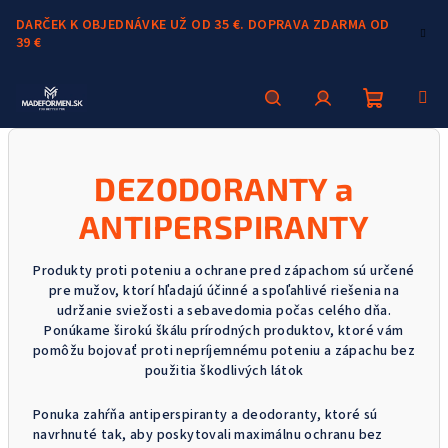
Prejsť
DARČEK K OBJEDNÁVKE UŽ OD 35 €. DOPRAVA ZDARMA OD
na
39 €
obsah
Nákupn
Hľadať
Prihlásenie
DEZODORANTY a
košík
ANTIPERSPIRANTY
Produkty proti poteniu a ochrane pred zápachom sú určené
pre mužov, ktorí hľadajú účinné a spoľahlivé riešenia na
udržanie sviežosti a sebavedomia počas celého dňa.
Ponúkame širokú škálu prírodných produktov, ktoré vám
pomôžu bojovať proti nepríjemnému poteniu a zápachu bez
použitia škodlivých látok
Ponuka zahŕňa antiperspiranty a deodoranty, ktoré sú
navrhnuté tak, aby poskytovali maximálnu ochranu bez