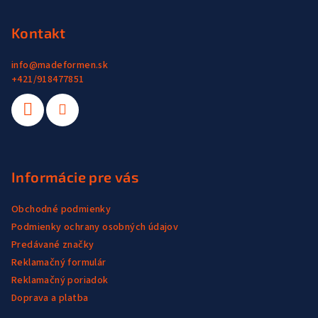
t
i
Kontakt
e
info
@
madeformen.sk
+421/918477851
Informácie pre vás
Obchodné podmienky
Podmienky ochrany osobných údajov
Predávané značky
Reklamačný formulár
Reklamačný poriadok
Doprava a platba