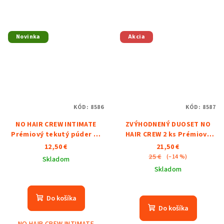
Novinka
Akcia
KÓD:
8586
KÓD:
8587
NO HAIR CREW INTIMATE
ZVÝHODNENÝ DUOSET NO
Prémiový tekutý púder 75
HAIR CREW 2 ks Prémiový
ml
tekutý púder75 ml
12,50 €
21,50 €
25 €
(–14 %)
Skladom
Skladom
Do košíka
Do košíka
NO HAIR CREW INTIMATE