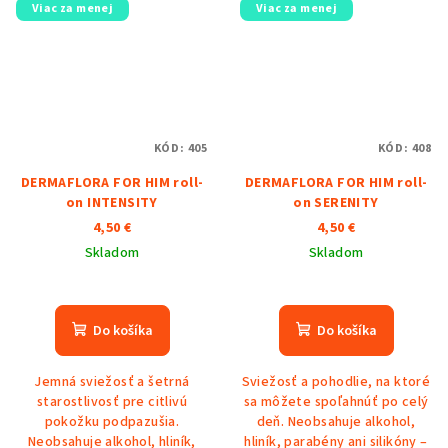
Viac za menej
Viac za menej
KÓD:
405
KÓD:
408
DERMAFLORA FOR HIM roll-
DERMAFLORA FOR HIM roll-
on INTENSITY
on SERENITY
4,50 €
4,50 €
Skladom
Skladom
Do košíka
Do košíka
Jemná sviežosť a šetrná
Sviežosť a pohodlie, na ktoré
starostlivosť pre citlivú
sa môžete spoľahnúť po celý
pokožku podpazušia.
deň. Neobsahuje alkohol,
Neobsahuje alkohol, hliník,
hliník, parabény ani silikóny –