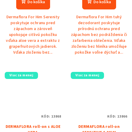
Do košíka
Do košíka
Dermaflora For Him Serenity
Dermaflora For Him tuhý
poskytuje ochranu pred
dezodorant poskytuje
zápachom a zároveň
prírodnú ochranu pred
upokojuje citlivú pokožku
zápachom bez podráždenia či
vďaka aloe vera a extraktu z
zafarbenia oblečenia. Vďaka
grapefruitových jadierok.
zloženiu bez hliníka umožňuje
Vďaka zloženiu bez...
pokožke voľne dýchať a...
Viac za menej
Viac za menej
KÓD:
13868
KÓD:
13866
DERMAFLORA roll-on s ALOE
DERMAFLORA roll-on