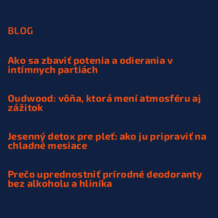
BLOG
Ako sa zbaviť potenia a odierania v
intímnych partiách
Oudwood: vôňa, ktorá mení atmosféru aj
zážitok
Jesenný detox pre pleť: ako ju pripraviť na
chladné mesiace
Prečo uprednostniť prírodné deodoranty
bez alkoholu a hliníka