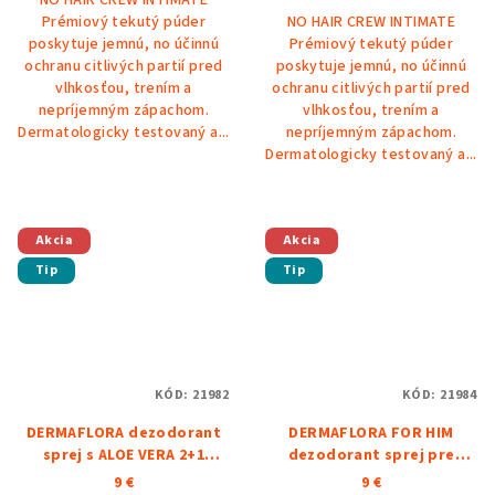
Prémiový tekutý púder
NO HAIR CREW INTIMATE
poskytuje jemnú, no účinnú
Prémiový tekutý púder
ochranu citlivých partií pred
poskytuje jemnú, no účinnú
vlhkosťou, trením a
ochranu citlivých partií pred
nepríjemným zápachom.
vlhkosťou, trením a
Dermatologicky testovaný a...
nepríjemným zápachom.
Dermatologicky testovaný a...
Akcia
Akcia
Tip
Tip
KÓD:
21982
KÓD:
21984
DERMAFLORA dezodorant
DERMAFLORA FOR HIM
sprej s ALOE VERA 2+1
dezodorant sprej pre
ZDARMA
mužov SERENITY 2+1
9 €
9 €