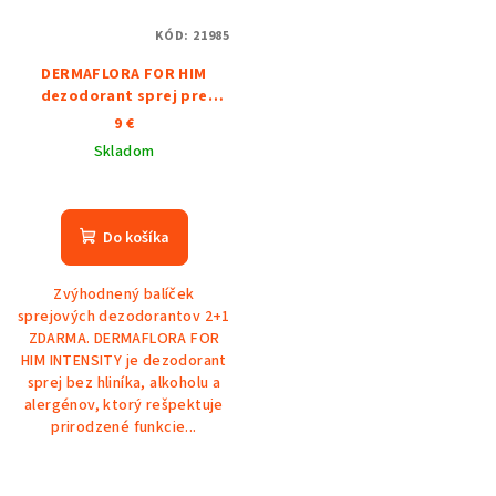
KÓD:
21985
DERMAFLORA FOR HIM
dezodorant sprej pre
mužov INTENSITY 2+1
9 €
ZDARMA
Skladom
Do košíka
Zvýhodnený balíček
sprejových dezodorantov 2+1
ZDARMA. DERMAFLORA FOR
HIM INTENSITY je dezodorant
sprej bez hliníka, alkoholu a
alergénov, ktorý rešpektuje
prirodzené funkcie...