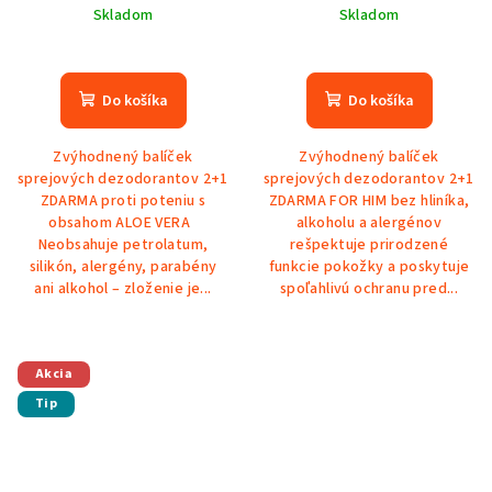
ZDARMA
Skladom
Skladom
Do košíka
Do košíka
Zvýhodnený balíček
Zvýhodnený balíček
sprejových dezodorantov 2+1
sprejových dezodorantov 2+1
ZDARMA proti poteniu s
ZDARMA FOR HIM bez hliníka,
obsahom ALOE VERA
alkoholu a alergénov
Neobsahuje petrolatum,
rešpektuje prirodzené
silikón, alergény, parabény
funkcie pokožky a poskytuje
ani alkohol – zloženie je...
spoľahlivú ochranu pred...
Akcia
Tip