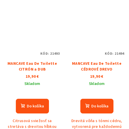
KÓD:
21493
KÓD:
21494
MANCAVE Eau De Toilette
MANCAVE Eau De Toilette
CITRÓN a DUB
CÉDROVÉ DREVO
19,90 €
19,90 €
Skladom
Skladom
Do košíka
Do košíka
Citrusová sviežosť sa
Drevitá vôňa s tónmi cédru,
stretáva s drevitou hĺbkou
vytvorená pre každodennú