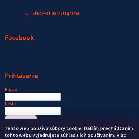
Sledovať na Instagrame
Facebook
Prihlásenie
E-mail
Heslo
Prihlásiť sa
Tento web používa súbory cookie. Ďalším prechádzaním
Nová registrácia
Zabudnuté heslo
tohto webu vyjadrujete súhlas s ich používaním. Viac