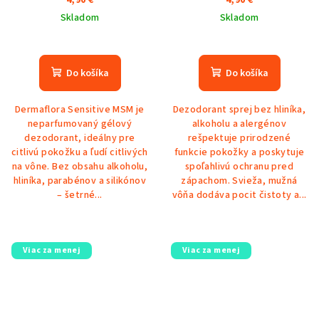
Skladom
Skladom
Priemerné
hodnotenie
produktu
Do košíka
Do košíka
je
5,0
Dermaflora Sensitive MSM je
Dezodorant sprej bez hliníka,
z
neparfumovaný gélový
alkoholu a alergénov
5
dezodorant, ideálny pre
rešpektuje prirodzené
hviezdičiek.
citlivú pokožku a ľudí citlivých
funkcie pokožky a poskytuje
na vône. Bez obsahu alkoholu,
spoľahlivú ochranu pred
hliníka, parabénov a silikónov
zápachom. Svieža, mužná
– šetrné...
vôňa dodáva pocit čistoty a...
Viac za menej
Viac za menej