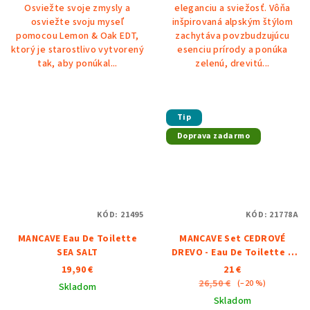
Osviežte svoje zmysly a
eleganciu a sviežosť. Vôňa
osviežte svoju myseľ
inšpirovaná alpským štýlom
pomocou Lemon & Oak EDT,
zachytáva povzbudzujúcu
ktorý je starostlivo vytvorený
esenciu prírody a ponúka
tak, aby ponúkal...
zelenú, drevitú...
Tip
Doprava zadarmo
KÓD:
21495
KÓD:
21778A
MANCAVE Eau De Toilette
MANCAVE Set CEDROVÉ
SEA SALT
DREVO - Eau De Toilette a
sprchový gél
19,90 €
21 €
26,50 €
(–20 %)
Skladom
Skladom