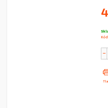
4
Jed
cen
Sk
Kód
−
Tl