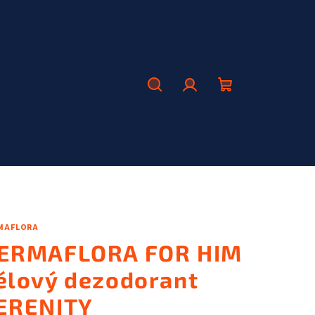
Hľadať
Prihlásenie
Nákupný
košík
MAFLORA
ERMAFLORA FOR HIM
élový dezodorant
ERENITY