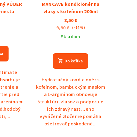
mný PÚDER
MANCAVE kondicionér na
miesta
vlasy s kofeínom 200ml
8,50 €
9,90 €
(–14 %)
m
Skladom
ka
Do košíka
ntimate
bsorbuje
Hydratačný kondicionér s
 trenie a
kofeínom, bambuckým maslom
rtie pred
a L-arginínom obnovuje
areninami.
štruktúru vlasov a podporuje
 dlhodobý
ich zdravý rast. Jeho
ti,...
vyvážené zloženie pomáha
ošetrovať poškodené...