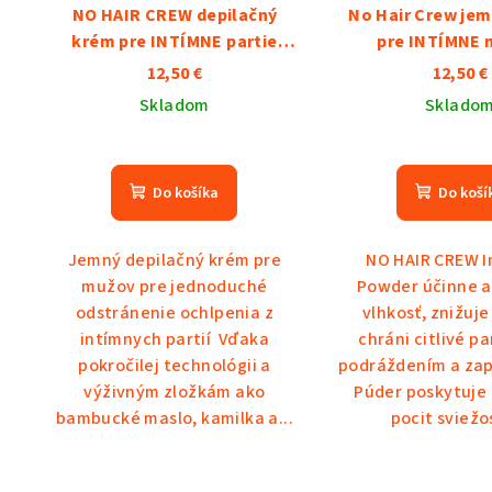
NO HAIR CREW depilačný
No Hair Crew je
krém pre INTÍMNE partie
pre INTÍMNE 
100ml
12,50 €
12,50 €
Skladom
Sklado
Priemerné
hodnotenie
Do košíka
Do koší
produktu
je
5,0
Jemný depilačný krém pre
NO HAIR CREW I
z
mužov pre jednoduché
Powder účinne a
5
odstránenie ochlpenia z
vlhkosť, znižuje
hviezdičiek.
intímnych partií Vďaka
chráni citlivé pa
pokročilej technológii a
podráždením a zap
výživným zložkám ako
Púder poskytuje
bambucké maslo, kamilka a...
pocit sviežos