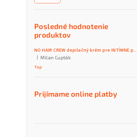
n
ý
p
Posledné hodnotenie
a
produktov
n
NO HAIR CREW depilačný krém pre INTÍMNE par
e
|
Milan Ľupták
Hodnotenie produktu je 5 z 5 hviezdičiek.
l
Top
Prijímame online platby
Preskočiť
kategórie