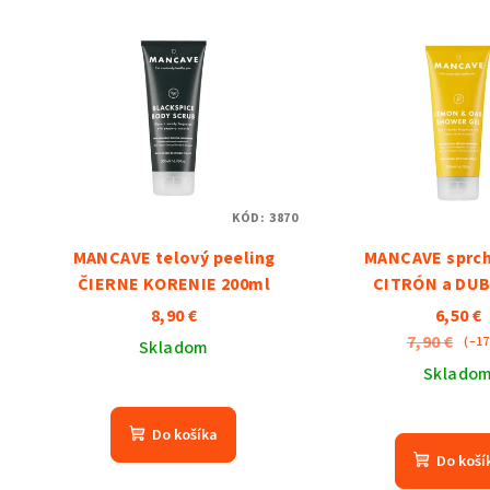
KÓD:
3870
MANCAVE telový peeling
MANCAVE sprch
ČIERNE KORENIE 200ml
CITRÓN a DUB
8,90 €
6,50 €
7,90 €
(–1
Skladom
Sklado
Do košíka
Do koší