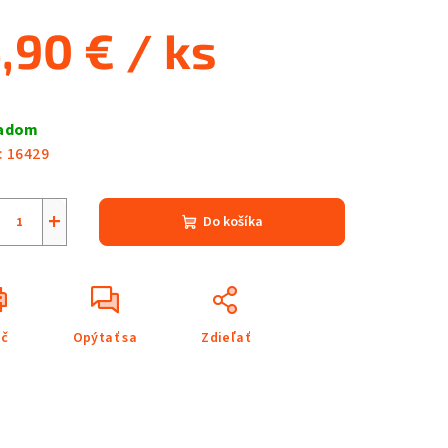
,90 €
/ ks
notková
a:
ladom
:
16429
+
Do košíka
ač
Opýtať sa
Zdieľať