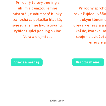
Prírodný telový peeling s
uhlím a pemzou jemne
Prírodný sprcho
odstraňuje odumreté bunky,
osviežujúcou vôňo
zanecháva pokožku hladkú,
hlbokým tónom 
sviežu a jemne hydratovanú.
dreva – energia a 
Vyhladzujúci peeling s Aloe
každej kvapke H
Vera a olejmi z...
spojenie sviežej 
energie a.
Viac za menej
Viac za menej
KÓD:
2684