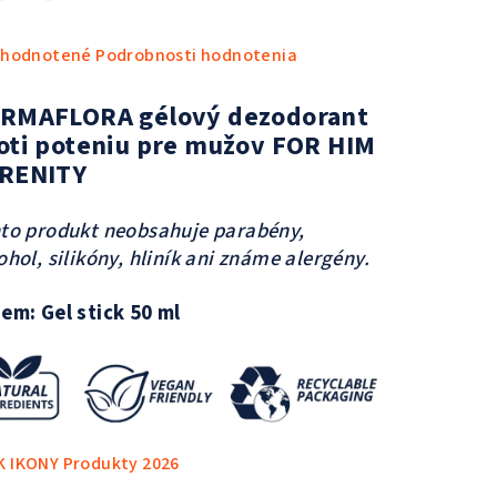
emerné
hodnotené
Podrobnosti hodnotenia
notenie
duktu
RMAFLORA gélový dezodorant
oti poteniu pre mužov FOR HIM
RENITY
to produkt neobsahuje parabény,
zdičiek.
ohol, silikóny, hliník ani známe alergény.
em: Gel stick 50 ml