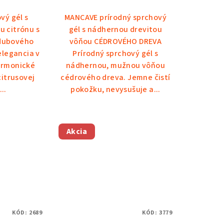
vý gél s
MANCAVE prírodný sprchový
u citrónu s
gél s nádhernou drevitou
dubového
vôňou CÉDROVÉHO DREVA
elegancia v
Prírodný sprchový gél s
armonické
nádhernou, mužnou vôňou
citrusovej
cédrového dreva. Jemne čistí
..
pokožku, nevysušuje a...
Akcia
KÓD:
2689
KÓD:
3779