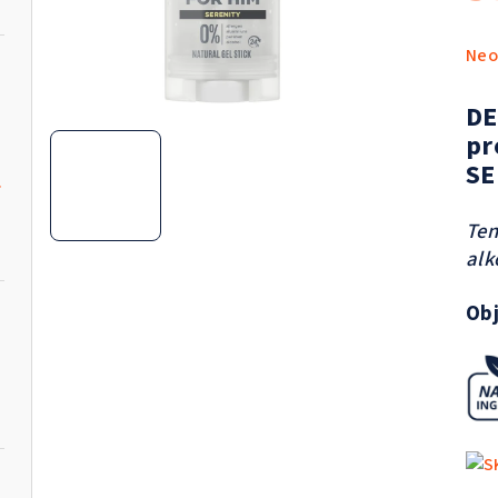
Pri
Neo
hod
pro
DE
je
pr
0,0
SE
tie 100ml
z
5
Ten
hvie
alk
Obj