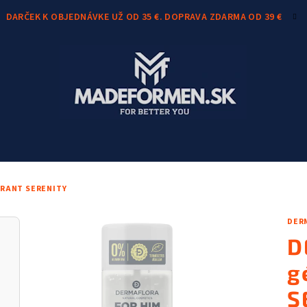
DARČEK K OBJEDNÁVKE UŽ OD 35 €. DOPRAVA ZDARMA OD 39 €
RANT SERENITY
DER
D
g
S