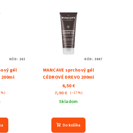
KÓD:
142
KÓD:
3847
ový gél
MANCAVE sprchový gél
 200ml
CÉDROVÉ DREVO 200ml
6,50 €
7,90 €
7 %)
(–17 %)
m
Skladom
ka
Do košíka