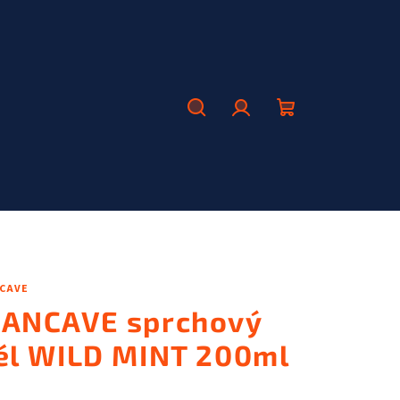
Hľadať
Prihlásenie
Nákupný
košík
CAVE
ANCAVE sprchový
él WILD MINT 200ml