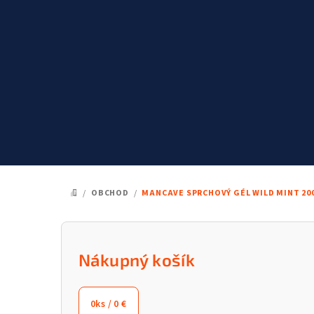
Prejsť
na
obsah
/
OBCHOD
/
MANCAVE SPRCHOVÝ GÉL WILD MINT 20
DOMOV
B
o
Nákupný košík
č
0
ks /
0 €