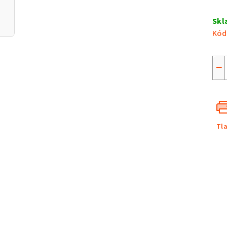
Jed
cen
Sk
Kód
−
Tl