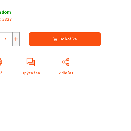
notková
a:
ladom
:
3827
+
Do košíka
ač
Opýtať sa
Zdieľať