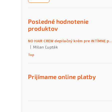
n
ý
p
Posledné hodnotenie
a
produktov
n
NO HAIR CREW depilačný krém pre INTÍMNE par
e
|
Milan Ľupták
Hodnotenie produktu je 5 z 5 hviezdičiek.
l
Top
Prijímame online platby
Preskočiť
kategórie