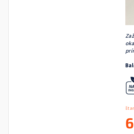
Zaž
oka
prí
Bal
šta
6