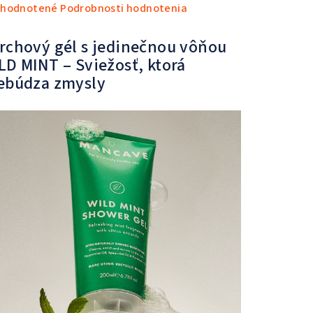
emerné
hodnotené
Podrobnosti hodnotenia
notenie
duktu
rchový gél s jedinečnou vôňou
LD MINT – Sviežosť, ktorá
ebúdza zmysly
zdičiek.