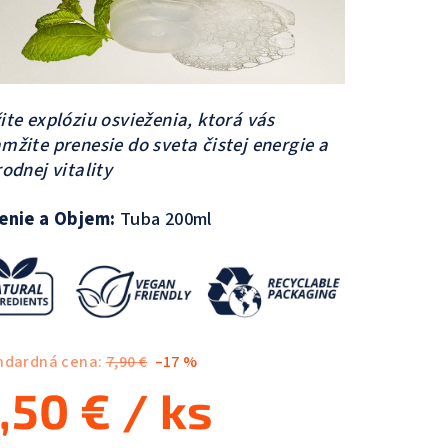
ite explóziu osvieženia, ktorá vás
mžite prenesie do sveta čistej energie a
rodnej vitality
enie a Objem:
Tuba 200ml
ndardná cena:
7,90 €
–17 %
,50 €
/ ks