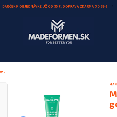
DARČEK K OBJEDNÁVKE UŽ OD 35 €. DOPRAVA ZDARMA OD 39 €
0ML
MAN
M
g