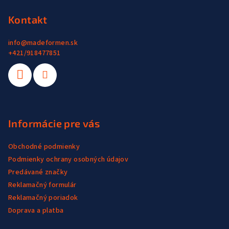
t
i
Kontakt
e
info
@
madeformen.sk
+421/918477851
Informácie pre vás
Obchodné podmienky
Podmienky ochrany osobných údajov
Predávané značky
Reklamačný formulár
Reklamačný poriadok
Doprava a platba