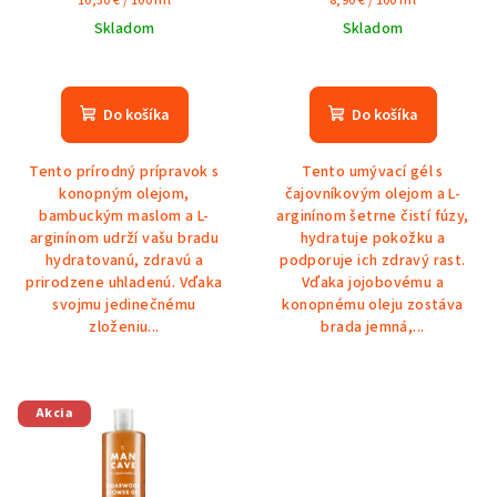
10,50 € / 100 ml
8,90 € / 100 ml
cena:
cena:
Skladom
Skladom
Do košíka
Do košíka
Tento prírodný prípravok s
Tento umývací gél s
konopným olejom,
čajovníkovým olejom a L-
bambuckým maslom a L-
arginínom šetrne čistí fúzy,
arginínom udrží vašu bradu
hydratuje pokožku a
hydratovanú, zdravú a
podporuje ich zdravý rast.
prirodzene uhladenú. Vďaka
Vďaka jojobovému a
svojmu jedinečnému
konopnému oleju zostáva
zloženiu...
brada jemná,...
Akcia