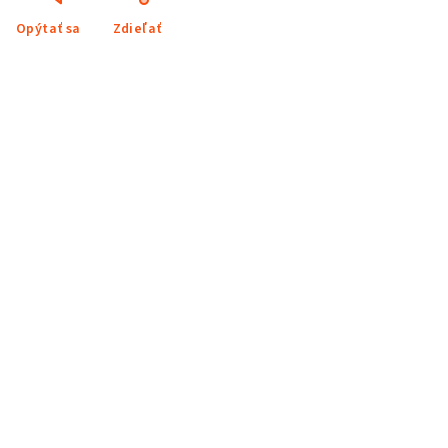
Opýtať sa
Zdieľať