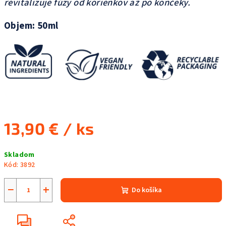
revitalizuje fúzy od korienkov až po končeky.
Objem: 50ml
13,90 €
/ ks
Jednotková
Skladom
cena:
Kód:
3892
−
+
Do košíka