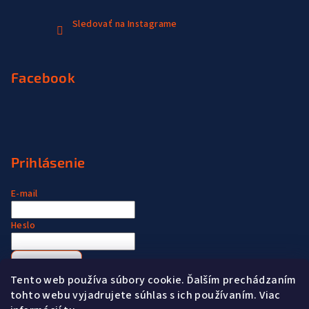
Sledovať na Instagrame
Facebook
Prihlásenie
E-mail
Heslo
Prihlásiť sa
Tento web používa súbory cookie. Ďalším prechádzaním
Nová registrácia
Zabudnuté heslo
tohto webu vyjadrujete súhlas s ich používaním. Viac