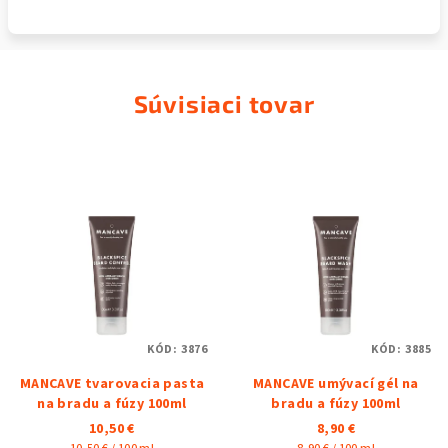
Súvisiaci tovar
KÓD:
3876
KÓD:
3885
MANCAVE tvarovacia pasta
MANCAVE umývací gél na
na bradu a fúzy 100ml
bradu a fúzy 100ml
10,50 €
8,90 €
Jednotková
Jednotková