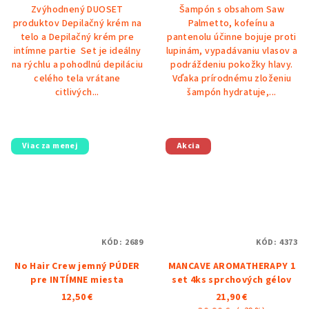
Zvýhodnený DUOSET
Šampón s obsahom Saw
z
z
produktov Depilačný krém na
Palmetto, kofeínu a
5
5
telo a Depilačný krém pre
pantenolu účinne bojuje proti
hviezdičiek.
hviezdičiek.
intímne partie Set je ideálny
lupinám, vypadávaniu vlasov a
na rýchlu a pohodlnú depiláciu
podráždeniu pokožky hlavy.
celého tela vrátane
Vďaka prírodnému zloženiu
citlivých...
šampón hydratuje,...
Viac za menej
Akcia
KÓD:
2689
KÓD:
4373
No Hair Crew jemný PÚDER
MANCAVE AROMATHERAPY 1
pre INTÍMNE miesta
set 4ks sprchových gélov
12,50 €
21,90 €