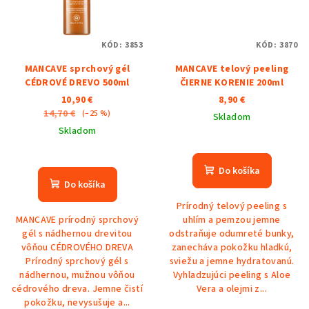
KÓD:
3853
KÓD:
3870
MANCAVE sprchový gél
MANCAVE telový peeling
CÉDROVÉ DREVO 500ml
ČIERNE KORENIE 200ml
10,90 €
8,90 €
14,70 €
(–25 %)
Skladom
Skladom
Do košíka
Do košíka
Prírodný telový peeling s
MANCAVE prírodný sprchový
uhlím a pemzou jemne
gél s nádhernou drevitou
odstraňuje odumreté bunky,
vôňou CÉDROVÉHO DREVA
zanecháva pokožku hladkú,
Prírodný sprchový gél s
sviežu a jemne hydratovanú.
nádhernou, mužnou vôňou
Vyhladzujúci peeling s Aloe
cédrového dreva. Jemne čistí
Vera a olejmi z...
pokožku, nevysušuje a...