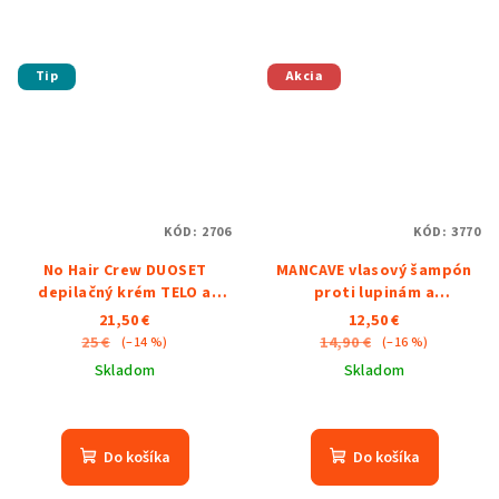
Tip
Akcia
KÓD:
2706
KÓD:
3770
No Hair Crew DUOSET
MANCAVE vlasový šampón
depilačný krém TELO a
proti lupinám a
INTIMATE
vypadávaniu vlasov 350ml
21,50 €
12,50 €
25 €
14,90 €
(–14 %)
(–16 %)
Skladom
Skladom
Priemerné
Priemerné
hodnotenie
hodnotenie
produktu
produktu
Do košíka
Do košíka
je
je
5,0
5,0