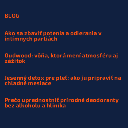
BLOG
Ako sa zbaviť potenia a odierania v
intímnych partiách
Oudwood: vôňa, ktorá mení atmosféru aj
zážitok
Jesenný detox pre pleť: ako ju pripraviť na
chladné mesiace
Prečo uprednostniť prírodné deodoranty
bez alkoholu a hliníka