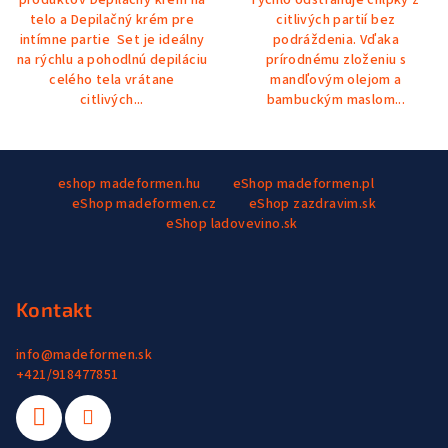
5
hviezdičiek.
telo a Depilačný krém pre
citlivých partií bez
hviezdičiek.
intímne partie Set je ideálny
podráždenia. Vďaka
na rýchlu a pohodlnú depiláciu
prírodnému zloženiu s
celého tela vrátane
mandľovým olejom a
citlivých...
bambuckým maslom...
Z
eshop madeformen.hu
eShop madeformen.pl
á
eShop madeformen.cz
eShop zazdravim.sk
p
eShop ladovevino.sk
ä
t
i
Kontakt
e
info
@
madeformen.sk
+421/918477851