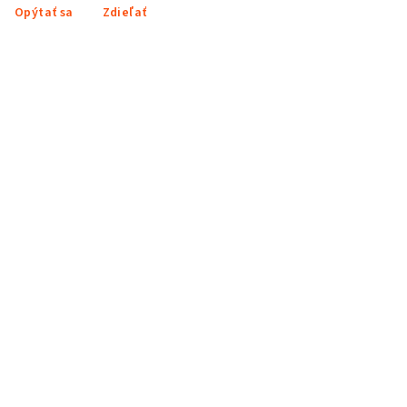
Opýtať sa
Zdieľať