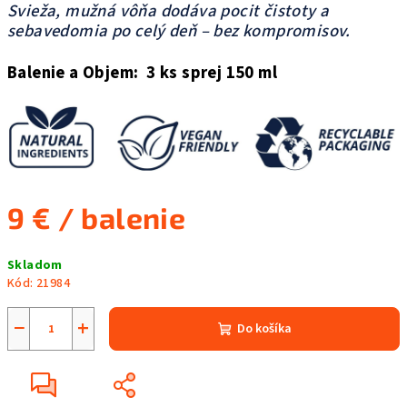
Svieža, mužná vôňa dodáva pocit čistoty a
sebavedomia po celý deň – bez kompromisov.
Balenie a Objem: 3 ks sprej 150 ml
9 €
/ balenie
Jednotková
Skladom
cena:
Kód:
21984
−
+
Do košíka