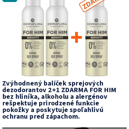
0,0
z
5
hviezdičiek.
Zvýhodnený balíček sprejových
dezodorantov 2+1 ZDARMA FOR HIM
bez hliníka, alkoholu a alergénov
rešpektuje prirodzené funkcie
pokožky a poskytuje spoľahlivú
ochranu pred zápachom.