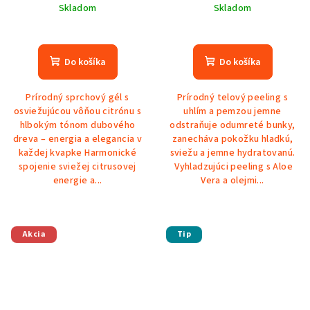
Skladom
Skladom
Do košíka
Do košíka
Prírodný sprchový gél s
Prírodný telový peeling s
osviežujúcou vôňou citrónu s
uhlím a pemzou jemne
hlbokým tónom dubového
odstraňuje odumreté bunky,
dreva – energia a elegancia v
zanecháva pokožku hladkú,
každej kvapke Harmonické
sviežu a jemne hydratovanú.
spojenie sviežej citrusovej
Vyhladzujúci peeling s Aloe
energie a...
Vera a olejmi...
Akcia
Tip