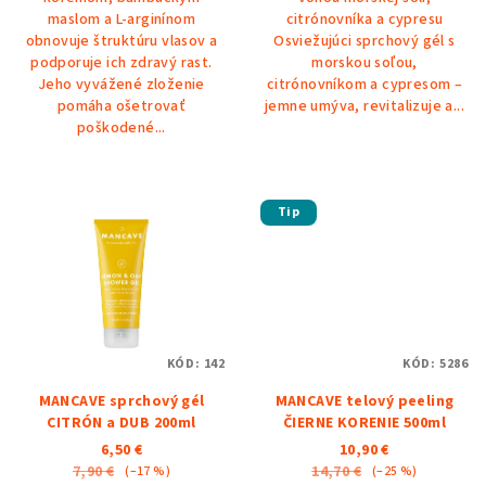
maslom a L-arginínom
citrónovníka a cypresu
obnovuje štruktúru vlasov a
Osviežujúci sprchový gél s
podporuje ich zdravý rast.
morskou soľou,
Jeho vyvážené zloženie
citrónovníkom a cypresom –
pomáha ošetrovať
jemne umýva, revitalizuje a...
poškodené...
Tip
KÓD:
142
KÓD:
5286
MANCAVE sprchový gél
MANCAVE telový peeling
CITRÓN a DUB 200ml
ČIERNE KORENIE 500ml
6,50 €
10,90 €
7,90 €
14,70 €
(–17 %)
(–25 %)