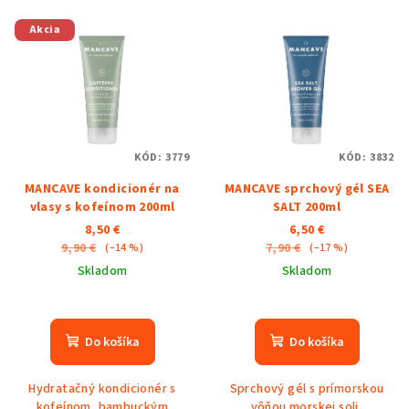
Akcia
KÓD:
3779
KÓD:
3832
MANCAVE kondicionér na
MANCAVE sprchový gél SEA
vlasy s kofeínom 200ml
SALT 200ml
8,50 €
6,50 €
9,90 €
7,90 €
(–14 %)
(–17 %)
Skladom
Skladom
Do košíka
Do košíka
Hydratačný kondicionér s
Sprchový gél s prímorskou
kofeínom, bambuckým
vôňou morskej soli,