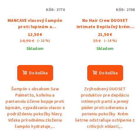
KÓD:
3770
KÓD:
2708
MANCAVE vlasový šampón
No Hair Crew DUOSET
proti lupinám a
Intimate Depilačný krém a
vypadávaniu vlasov 350ml
Púder
12,50 €
21,50 €
14,90 €
25 €
(–16 %)
(–14 %)
Skladom
Skladom
Priemerné
Priemerné
hodnotenie
hodnotenie
produktu
produktu
Do košíka
Do košíka
je
je
5,0
5,0
Šampón s obsahom Saw
Zvýhodnený DUOSET
z
z
Palmetto, kofeínu a
produktov pre depiláciu
5
5
pantenolu účinne bojuje proti
intímnych partií a jemný
hviezdičiek.
hviezdičiek.
lupinám, vypadávaniu vlasov a
púder proti odieraniu a
podráždeniu pokožky hlavy.
poteniu pokožky Krém
Vďaka prírodnému zloženiu
šetrne odstraňuje ochlpenie z
šampón hydratuje,...
citlivých oblastí,...