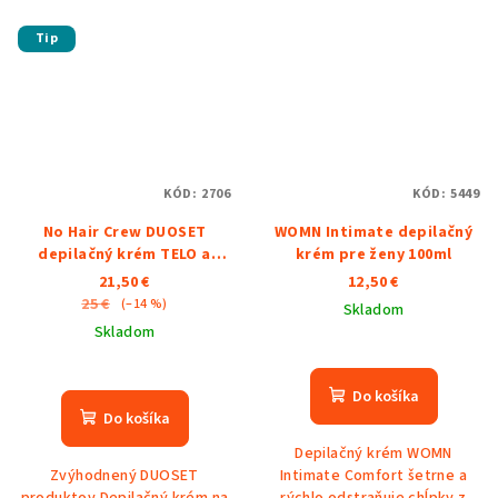
Tip
KÓD:
2706
KÓD:
5449
No Hair Crew DUOSET
WOMN Intimate depilačný
depilačný krém TELO a
krém pre ženy 100ml
INTIMATE
21,50 €
12,50 €
25 €
(–14 %)
Skladom
Skladom
Priemerné
Priemerné
hodnotenie
hodnotenie
produktu
Do košíka
produktu
je
Do košíka
je
5,0
Depilačný krém WOMN
5,0
z
Zvýhodnený DUOSET
Intimate Comfort šetrne a
z
5
produktov Depilačný krém na
rýchlo odstraňuje chĺpky z