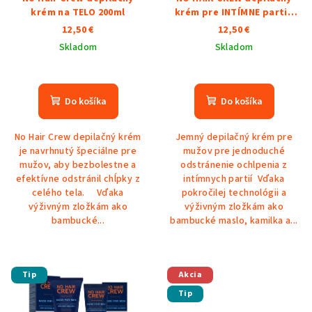
krém na TELO 200ml
krém pre INTÍMNE partie
100ml
12,50 €
12,50 €
Skladom
Skladom
Priemerné
Priemerné
hodnotenie
hodnotenie
produktu
produktu
Do košíka
Do košíka
je
je
5,0
5,0
No Hair Crew depilačný krém
Jemný depilačný krém pre
z
z
je navrhnutý špeciálne pre
mužov pre jednoduché
5
5
mužov, aby bezbolestne a
odstránenie ochlpenia z
hviezdičiek.
hviezdičiek.
efektívne odstránil chĺpky z
intímnych partií Vďaka
celého tela. Vďaka
pokročilej technológii a
výživným zložkám ako
výživným zložkám ako
bambucké...
bambucké maslo, kamilka a...
Tip
Akcia
Tip