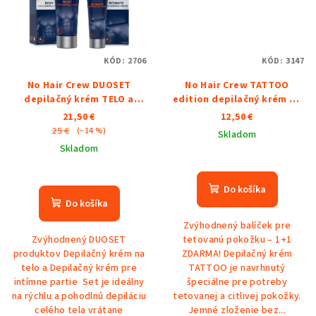
KÓD:
2706
KÓD:
3147
No Hair Crew DUOSET
No Hair Crew TATTOO
depilačný krém TELO a
edition depilačný krém na
INTIMATE
tetovanú pokožku + 1
21,50 €
12,50 €
ZDARMA
25 €
(–14 %)
Skladom
Skladom
Priemerné
Priemerné
hodnotenie
hodnotenie
produktu
Do košíka
produktu
je
Do košíka
je
5,0
Zvýhodnený balíček pre
5,0
z
Zvýhodnený DUOSET
tetovanú pokožku – 1+1
z
5
produktov Depilačný krém na
ZDARMA! Depilačný krém
5
hviezdičiek.
telo a Depilačný krém pre
TATTOO je navrhnutý
hviezdičiek.
intímne partie Set je ideálny
špeciálne pre potreby
na rýchlu a pohodlnú depiláciu
tetovanej a citlivej pokožky.
celého tela vrátane
Jemné zloženie bez...