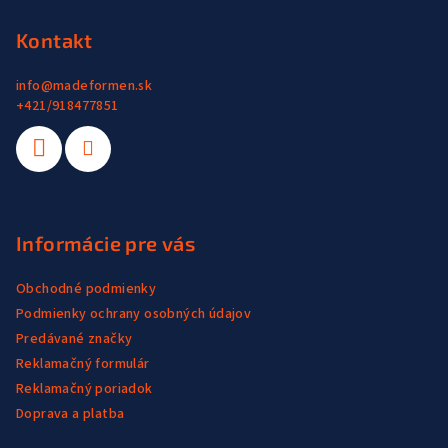
t
i
Kontakt
e
info
@
madeformen.sk
+421/918477851
Informácie pre vás
Obchodné podmienky
Podmienky ochrany osobných údajov
Predávané značky
Reklamačný formulár
Reklamačný poriadok
Doprava a platba