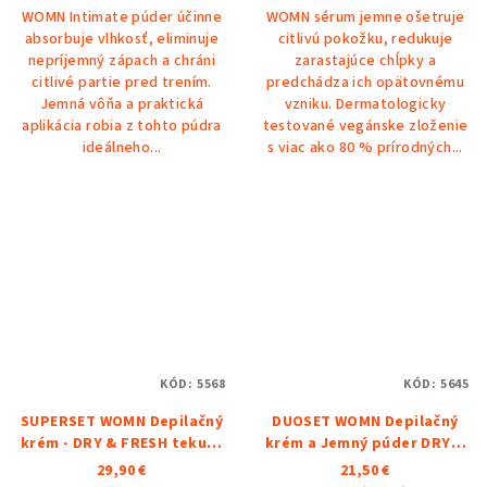
WOMN Intimate púder účinne
WOMN sérum jemne ošetruje
z
absorbuje vlhkosť, eliminuje
citlivú pokožku, redukuje
5
nepríjemný zápach a chráni
zarastajúce chĺpky a
hviezdičiek.
citlivé partie pred trením.
predchádza ich opätovnému
Jemná vôňa a praktická
vzniku. Dermatologicky
aplikácia robia z tohto púdra
testované vegánske zloženie
ideálneho...
s viac ako 80 % prírodných...
KÓD:
5568
KÓD:
5645
SUPERSET WOMN Depilačný
DUOSET WOMN Depilačný
krém - DRY & FRESH tekutý
krém a Jemný púder DRY &
púder - Sérum proti
FRESH
29,90 €
21,50 €
zarastajúcim chĺpkom