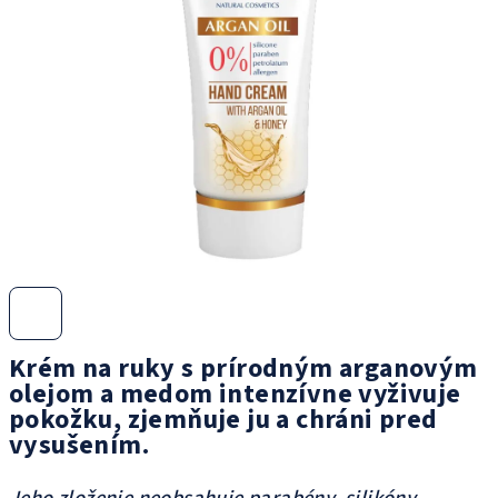
5
hviezdičiek.
Krém na ruky s prírodným arganovým
olejom a medom intenzívne vyživuje
pokožku, zjemňuje ju a chráni pred
vysušením.