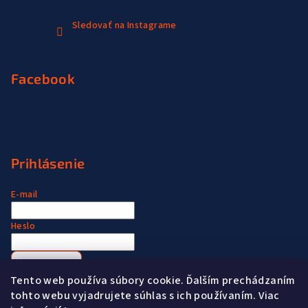
Sledovať na Instagrame
Facebook
Prihlásenie
E-mail
Heslo
Prihlásiť sa
Tento web používa súbory cookie. Ďalším prechádzaním
Nová registrácia
Zabudnuté heslo
tohto webu vyjadrujete súhlas s ich používaním. Viac