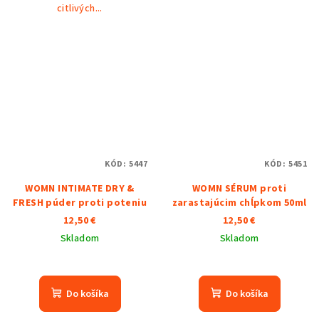
citlivých...
KÓD:
5447
KÓD:
5451
WOMN INTIMATE DRY &
WOMN SÉRUM proti
FRESH púder proti poteniu
zarastajúcim chĺpkom 50ml
12,50 €
12,50 €
Skladom
Skladom
Priemerné
hodnotenie
produktu
Do košíka
Do košíka
je
5,0