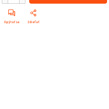
Opýtať sa
Zdieľať