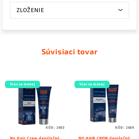
ZLOŽENIE
Súvisiaci tovar
Viac za menej
Viac za menej
KÓD:
2683
KÓD:
2684
No Hair Crew depilačný
NO HAIR CREW depilačný