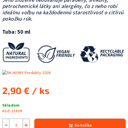
Jeho zloženie neobsahuje parabény, silikóny,
petrochemické látky ani alergény, čo z neho robí
ideálnu voľbu na každodennú starostlivosť o citlivú
pokožku rúk.
Tuba: 50 ml
2,90 €
/ ks
Jednotková
Skladom
cena:
Kód:
15836
−
+
Do košíka