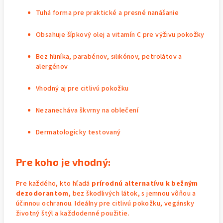
Tuhá forma pre praktické a presné nanášanie
Obsahuje šípkový olej a vitamín C pre výživu pokožky
Bez hliníka, parabénov, silikónov, petrolátov a
alergénov
Vhodný aj pre citlivú pokožku
Nezanecháva škvrny na oblečení
Dermatologicky testovaný
Pre koho je vhodný:
Pre každého, kto hľadá
prírodnú alternatívu k bežným
dezodorantom
, bez škodlivých látok, s jemnou vôňou a
účinnou ochranou. Ideálny pre citlivú pokožku, vegánsky
životný štýl a každodenné použitie.