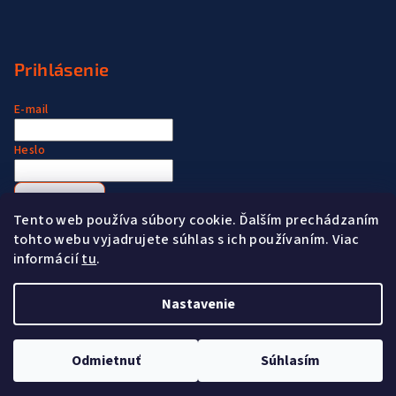
Prihlásenie
E-mail
Heslo
Prihlásiť sa
Tento web používa súbory cookie. Ďalším prechádzaním
Nová registrácia
Zabudnuté heslo
tohto webu vyjadrujete súhlas s ich používaním. Viac
informácií
tu
.
Nastavenie
Copyright 2026
www.madeformen.sk
. Všetky práva
vyhradené.
Odmietnuť
Súhlasím
Vytvoril Shoptet