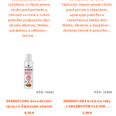
výťažkom zo šípok jemne
šípkovým olejom jemne chráni
chráni pred potením a
pred potom a zápachom,
zároveň sa stará o citlivú
upokojuje pokožku a
pokožku podpazušia. Bez
zanecháva ju hebkú. Bez
obsahu alkoholu, hliníka,
hliníka, alkoholu a alergénov –
parabénov a silikónov –
zloženie šetrné k pokožke,...
šetrné...
KÓD:
16541
KÓD:
15836
DERMAFLORA dezodorant
DERMAFLORA krém na ruky
sprej so Šípkovým olejom
s ARGÁNOVÝM OLEJOM a
MEDOM
4,50 €
2,90 €