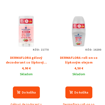
KÓD:
21778
KÓD:
16200
DERMAFLORA gélový
DERMAFLORA roll-on so
dezodorant so šípkovým
šípkovým olejom
olejom
4,90 €
4,50 €
Skladom
Skladom
Do košíka
Do košíka
Gélový dezodorant s
Dermaflora roll-on so