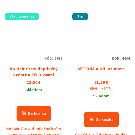
Viac za menej
Tip
KÓD:
2683
KÓD:
4684
No Hair Crew depilačný
SET ONA a ON intimate
krém na TELO 200ml
12,50 €
21,50 €
25 €
(–14 %)
Skladom
Skladom
Priemerné
hodnotenie
Priemerné
produktu
hodnotenie
Do košíka
je
produktu
Do košíka
5,0
je
No Hair Crew depilačný krém
z
5,0