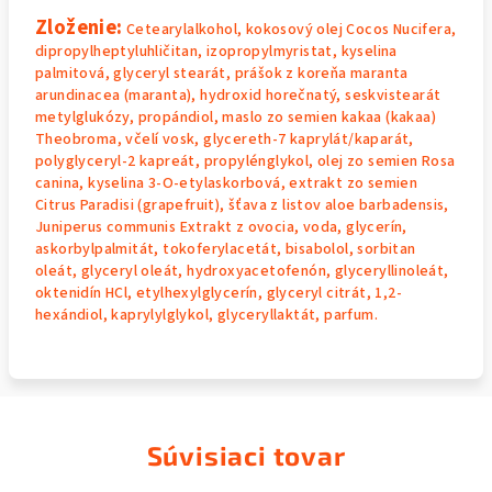
Zloženie:
Cetearylalkohol, kokosový olej Cocos Nucifera,
dipropylheptyluhličitan, izopropylmyristat, kyselina
palmitová, glyceryl stearát, prášok z koreňa maranta
arundinacea (maranta), hydroxid horečnatý, seskvistearát
metylglukózy, propándiol, maslo zo semien kakaa (kakaa)
Theobroma, včelí vosk, glycereth-7 kaprylát/kaparát,
polyglyceryl-2 kapreát, propylénglykol, olej zo semien Rosa
canina, kyselina 3-O-etylaskorbová, extrakt zo semien
Citrus Paradisi (grapefruit), šťava z listov aloe barbadensis,
Juniperus communis Extrakt z ovocia, voda, glycerín,
askorbylpalmitát, tokoferylacetát, bisabolol, sorbitan
oleát, glyceryl oleát, hydroxyacetofenón, glyceryllinoleát,
oktenidín HCl, etylhexylglycerín, glyceryl citrát, 1,2-
hexándiol, kaprylylglykol, glyceryllaktát, parfum.
Súvisiaci tovar