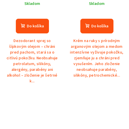
Skladom
Skladom
Do košíka
Do košíka
Dezodorant sprej so
Krém na ruky s prírodným
šípkovým olejom – chráni
arganovým olejom a medom
pred pachom, stará sa o
intenzívne vyživuje pokožku,
citlivú pokožku. Neobsahuje
zjemňuje ju a chráni pred
petrolatum, silikóny,
vysušením. Jeho zloženie
alergény, parabény ani
neobsahuje parabény,
alkohol – zloženie je šetrné
silikóny, petrochemické...
k...