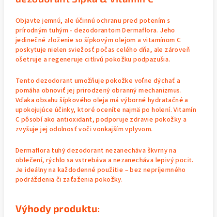
Objavte jemnú, ale účinnú ochranu pred potením s
prírodným tuhým - dezodorantom Dermaflora. Jeho
jedinečné zloženie so šípkovým olejom a vitamínom C
poskytuje nielen sviežosť počas celého dňa, ale zároveň
ošetruje a regeneruje citlivú pokožku podpazušia.
Tento dezodorant umožňuje pokožke voľne dýchať a
pomáha obnoviť jej prirodzený obranný mechanizmus.
Vďaka obsahu šípkového oleja má výborné hydratačné a
upokojujúce účinky, ktoré oceníte najmä po holení. Vitamín
C pôsobí ako antioxidant, podporuje zdravie pokožky a
zvyšuje jej odolnosť voči vonkajším vplyvom.
Dermaflora tuhý dezodorant nezanecháva škvrny na
oblečení, rýchlo sa vstrebáva a nezanecháva lepivý pocit.
Je ideálny na každodenné použitie – bez nepríjemného
podráždenia či zaťaženia pokožky.
Výhody produktu: