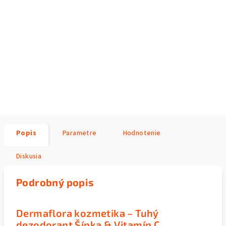
Popis
Parametre
Hodnotenie
Diskusia
Podrobný popis
Dermaflora kozmetika – Tuhý
dezodorant Šípka & Vitamín C