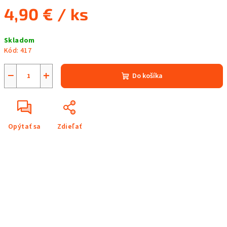
4,90 €
/ ks
Jednotková
Skladom
cena:
Kód:
417
−
+
Do košíka
Opýtať sa
Zdieľať