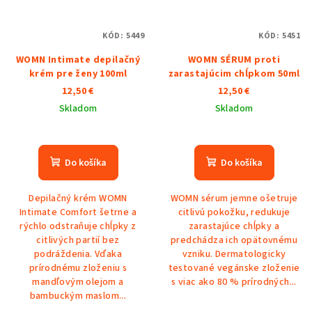
KÓD:
5449
KÓD:
5451
WOMN Intimate depilačný
WOMN SÉRUM proti
krém pre ženy 100ml
zarastajúcim chĺpkom 50ml
12,50 €
12,50 €
Skladom
Skladom
Priemerné
Priemerné
hodnotenie
hodnotenie
produktu
produktu
Do košíka
Do košíka
je
je
5,0
5,0
Depilačný krém WOMN
WOMN sérum jemne ošetruje
z
z
Intimate Comfort šetrne a
citlivú pokožku, redukuje
5
5
rýchlo odstraňuje chĺpky z
zarastajúce chĺpky a
hviezdičiek.
hviezdičiek.
citlivých partií bez
predchádza ich opätovnému
podráždenia. Vďaka
vzniku. Dermatologicky
prírodnému zloženiu s
testované vegánske zloženie
mandľovým olejom a
s viac ako 80 % prírodných...
bambuckým maslom...