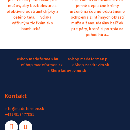
je navrhnutý špeciálne pre
Set ONA a ON obsahuje dva
5
z
mužov, aby bezbolestne a
jemné depilačné krémy
hviezdičiek.
5
efektívne odstránil chĺpky z
určené na šetrné odstránenie
hviezdičiek.
celého tela. Vďaka
ochlpenia z intímnych oblastí
výživným zložkám ako
muža a ženy. Ideálny balíček
bambucké...
pre páry, ktoré si potrpia na
pohodlnú a...
Z
eshop madeformen.hu
eShop madeformen.pl
á
eShop madeformen.cz
eShop zazdravim.sk
p
eShop ladovevino.sk
ä
t
i
Kontakt
e
info
@
madeformen.sk
+421/918477851