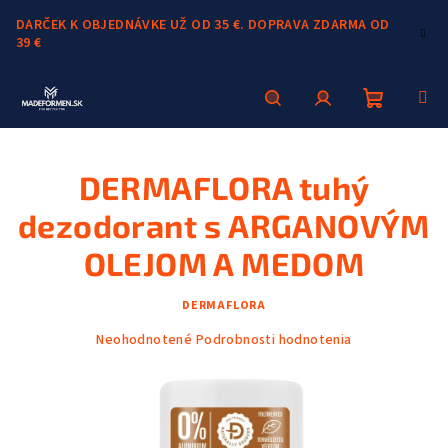
Prejsť
DARČEK K OBJEDNÁVKE UŽ OD 35 €. DOPRAVA ZDARMA OD
na
39 €
obsah
Nákupn
Hľadať
Prihlásenie
DERMAFLORA tuhý
košík
dezodorant s ARGANOVÝM
OLEJOM A MEDOM
DERMAFLORA
Priemerné
Neohodnotené
Podrobnosti hodnotenia
hodnotenie
produktu
je
0,0
z