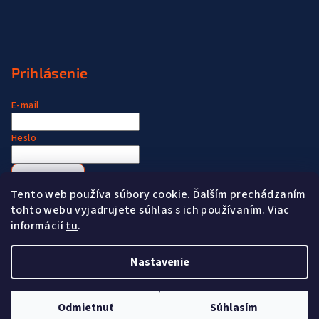
Prihlásenie
E-mail
Heslo
Prihlásiť sa
Tento web používa súbory cookie. Ďalším prechádzaním
Nová registrácia
Zabudnuté heslo
tohto webu vyjadrujete súhlas s ich používaním. Viac
informácií
tu
.
Nastavenie
Copyright 2026
www.madeformen.sk
. Všetky práva
vyhradené.
Odmietnuť
Súhlasím