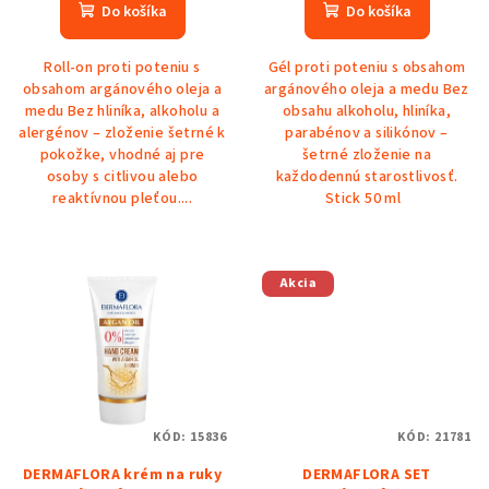
Do košíka
Do košíka
Roll-on proti poteniu s
Gél proti poteniu s obsahom
obsahom argánového oleja a
argánového oleja a medu Bez
medu Bez hliníka, alkoholu a
obsahu alkoholu, hliníka,
alergénov – zloženie šetrné k
parabénov a silikónov –
pokožke, vhodné aj pre
šetrné zloženie na
osoby s citlivou alebo
každodennú starostlivosť.
reaktívnou pleťou....
Stick 50 ml
Akcia
KÓD:
15836
KÓD:
21781
DERMAFLORA krém na ruky
DERMAFLORA SET