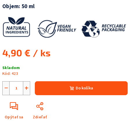
Objem: 50 ml
4,90 €
/ ks
Jednotková
Skladom
cena:
Kód:
423
−
+
Do košíka
Opýtať sa
Zdieľať