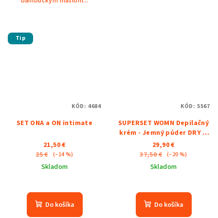
bambuckým maslom...
Tip
KÓD:
4684
KÓD:
5567
SET ONA a ON intimate
SUPERSET WOMN Depilačný
krém - Jemný púder DRY &
FRESH - Sérum proti
21,50 €
29,90 €
zarastajúcim chĺpkom
25 €
37,50 €
(–14 %)
(–20 %)
Skladom
Skladom
Priemerné
hodnotenie
produktu
Do košíka
Do košíka
je