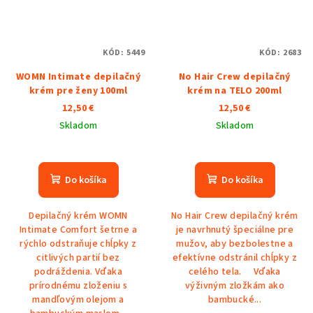
KÓD:
5449
KÓD:
2683
WOMN Intimate depilačný
No Hair Crew depilačný
krém pre ženy 100ml
krém na TELO 200ml
12,50 €
12,50 €
Skladom
Skladom
Priemerné
Priemerné
hodnotenie
hodnotenie
produktu
produktu
Do košíka
Do košíka
je
je
5,0
5,0
Depilačný krém WOMN
No Hair Crew depilačný krém
z
z
Intimate Comfort šetrne a
je navrhnutý špeciálne pre
5
5
rýchlo odstraňuje chĺpky z
mužov, aby bezbolestne a
hviezdičiek.
hviezdičiek.
citlivých partií bez
efektívne odstránil chĺpky z
podráždenia. Vďaka
celého tela. Vďaka
prírodnému zloženiu s
výživným zložkám ako
mandľovým olejom a
bambucké...