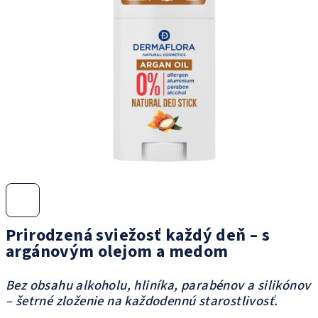
5
hviezdičiek.
Prirodzená sviežosť každý deň – s
argánovým olejom a medom
Bez obsahu alkoholu, hliníka, parabénov a silikónov
– šetrné zloženie na každodennú starostlivosť.