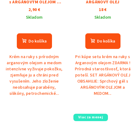
s ARGÁNOVÝM OLEJOM a
ARGÁNOVÝ OLEJ
MEDOM
2,90 €
18 €
Skladom
Skladom
Do košíka
Do košíka
Krém na ruky s prírodným
Pri kúpe setu krém na ruky s
arganovým olejom a medom
Arganovým olejom ZDARMA !
intenzívne vyživuje pokožku,
Prírodná starostlivosť, ktorá
zjemňuje ju a chráni pred
poteší. SET ARGÁNOVÝ OLEJ
vysušením. Jeho zloženie
OBSAHUJE: Sprchový gél s
neobsahuje parabény,
ARGÁNOVÝM OLEJOM a
silikóny, petrochemické...
MEDOM...
Viac za menej