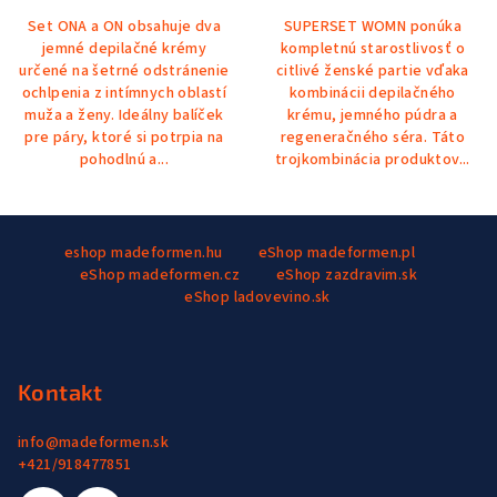
5,0
Set ONA a ON obsahuje dva
SUPERSET WOMN ponúka
z
jemné depilačné krémy
kompletnú starostlivosť o
5
určené na šetrné odstránenie
citlivé ženské partie vďaka
hviezdičiek.
ochlpenia z intímnych oblastí
kombinácii depilačného
muža a ženy. Ideálny balíček
krému, jemného púdra a
pre páry, ktoré si potrpia na
regeneračného séra. Táto
pohodlnú a...
trojkombinácia produktov...
Z
eshop madeformen.hu
eShop madeformen.pl
á
eShop madeformen.cz
eShop zazdravim.sk
p
eShop ladovevino.sk
ä
t
i
Kontakt
e
info
@
madeformen.sk
+421/918477851