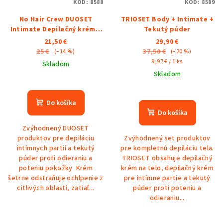
KÓD:
8588
KÓD:
8589
No Hair Crew DUOSET
TRIOSET Body + Intimate +
Intimate Depilačný krém a
Tekutý púder
Intimate tekutý púder na
21,50 €
29,90 €
telo a intímne partie
25 €
37,50 €
(–14 %)
(–20 %)
Jednotková
9,97 € / 1 ks
Skladom
cena:
Skladom
Do košíka
Do košíka
Zvýhodnený DUOSET
produktov pre depiláciu
Zvýhodnený set produktov
intímnych partií a tekutý
pre kompletnú depiláciu tela.
púder proti odieraniu a
TRIOSET obsahuje depilačný
poteniu pokožky Krém
krém na telo, depilačný krém
šetrne odstraňuje ochlpenie z
pre intímne partie a tekutý
citlivých oblastí, zatiaľ...
púder proti poteniu a
odieraniu...