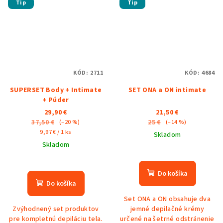
Tip
Tip
KÓD:
2711
KÓD:
4684
SUPERSET Body + Intimate
SET ONA a ON intimate
+ Púder
29,90 €
21,50 €
37,50 €
25 €
(–20 %)
(–14 %)
Jednotková
9,97 € / 1 ks
Skladom
cena:
Skladom
Priemerné
Priemerné
hodnotenie
hodnotenie
produktu
Do košíka
produktu
je
Do košíka
je
5,0
Set ONA a ON obsahuje dva
4,6
z
Zvýhodnený set produktov
jemné depilačné krémy
z
5
pre kompletnú depiláciu tela.
určené na šetrné odstránenie
5
hviezdičiek.