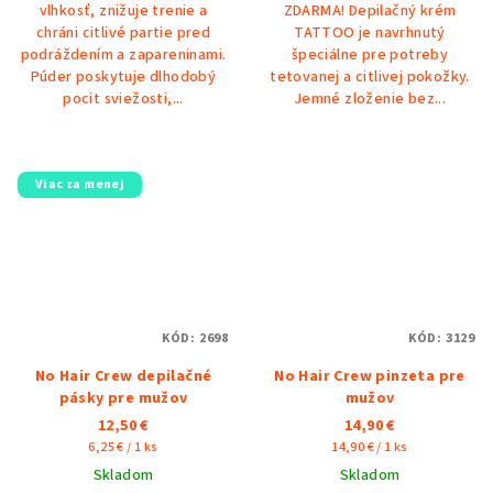
vlhkosť, znižuje trenie a
ZDARMA! Depilačný krém
hviezdičiek.
chráni citlivé partie pred
TATTOO je navrhnutý
podráždením a zapareninami.
špeciálne pre potreby
Púder poskytuje dlhodobý
tetovanej a citlivej pokožky.
pocit sviežosti,...
Jemné zloženie bez...
Viac za menej
KÓD:
2698
KÓD:
3129
No Hair Crew depilačné
No Hair Crew pinzeta pre
pásky pre mužov
mužov
12,50 €
14,90 €
Jednotková
Jednotková
6,25 € / 1 ks
14,90 € / 1 ks
cena:
cena:
Skladom
Skladom