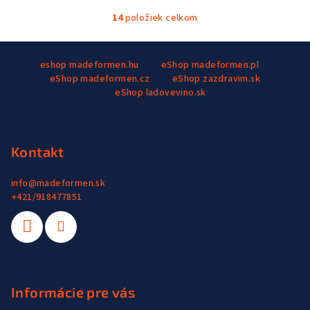
14
položiek celkom
O
v
Z
l
eshop madeformen.hu
eShop madeformen.pl
á
á
eShop madeformen.cz
eShop zazdravim.sk
p
d
eShop ladovevino.sk
a
ä
c
t
i
i
Kontakt
e
e
p
r
info
@
madeformen.sk
+421/918477851
v
k
y
v
ý
p
Informácie pre vás
i