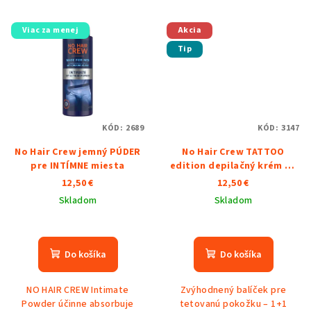
Viac za menej
Akcia
Tip
KÓD:
2689
KÓD:
3147
No Hair Crew jemný PÚDER
No Hair Crew TATTOO
pre INTÍMNE miesta
edition depilačný krém na
tetovanú pokožku + 1
12,50 €
12,50 €
ZDARMA
Skladom
Skladom
Priemerné
hodnotenie
produktu
Do košíka
Do košíka
je
5,0
NO HAIR CREW Intimate
Zvýhodnený balíček pre
z
Powder účinne absorbuje
tetovanú pokožku – 1+1
5