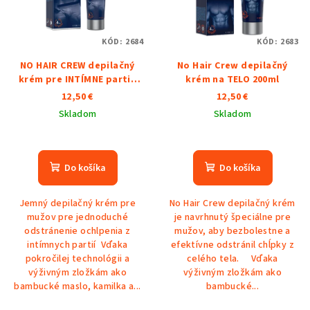
o
s
d
p
u
KÓD:
2684
KÓD:
2683
r
k
NO HAIR CREW depilačný
No Hair Crew depilačný
o
t
krém pre INTÍMNE partie
krém na TELO 200ml
d
100ml
o
12,50 €
12,50 €
u
v
Skladom
Skladom
k
Priemerné
Priemerné
t
hodnotenie
hodnotenie
o
produktu
produktu
Do košíka
Do košíka
je
je
v
5,0
5,0
Jemný depilačný krém pre
No Hair Crew depilačný krém
z
z
mužov pre jednoduché
je navrhnutý špeciálne pre
5
5
odstránenie ochlpenia z
mužov, aby bezbolestne a
hviezdičiek.
hviezdičiek.
intímnych partií Vďaka
efektívne odstránil chĺpky z
pokročilej technológii a
celého tela. Vďaka
výživným zložkám ako
výživným zložkám ako
bambucké maslo, kamilka a...
bambucké...