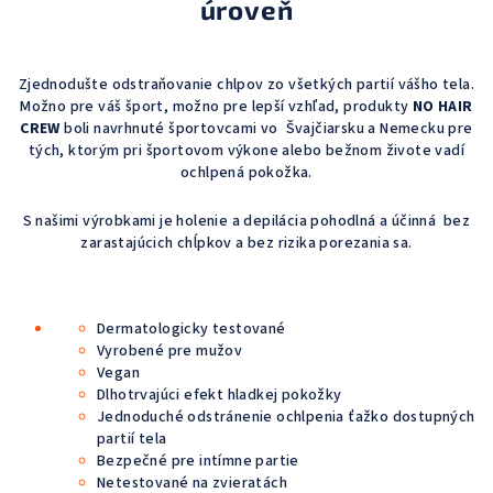
úroveň
Zjednodušte odstraňovanie chlpov zo všetkých partií vášho tela.
Možno pre váš šport, možno pre lepší vzhľad, produkty
NO HAIR
CREW
boli navrhnuté športovcami vo Švajčiarsku a Nemecku pre
tých, ktorým pri športovom výkone alebo bežnom živote vadí
ochlpená pokožka.
S našimi výrobkami je holenie a depilácia pohodlná a účinná bez
zarastajúcich chĺpkov a bez rizika porezania sa.
Dermatologicky testované
Vyrobené pre mužov
Vegan
Dlhotrvajúci efekt hladkej pokožky
Jednoduché odstránenie ochlpenia ťažko dostupných
partií tela
Bezpečné pre intímne partie
Netestované na zvieratách