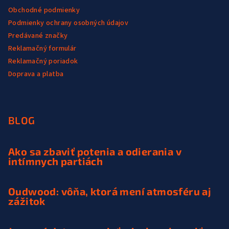
s
Obchodné podmienky
u
Podmienky ochrany osobných údajov
Predávané značky
Reklamačný formulár
Reklamačný poriadok
Doprava a platba
BLOG
Ako sa zbaviť potenia a odierania v
intímnych partiách
Oudwood: vôňa, ktorá mení atmosféru aj
zážitok