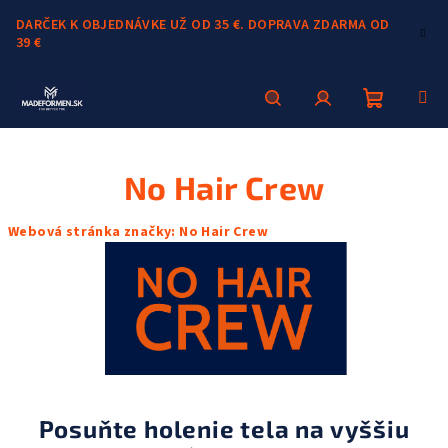
Prejsť
DARČEK K OBJEDNÁVKE UŽ OD 35 €. DOPRAVA ZDARMA OD
na
39 €
obsah
Nákupn
Hľadať
Prihlásenie
No Hair Crew
košík
Webová stránka značky:
No Hair Crew
Posuňte holenie tela na vyššiu