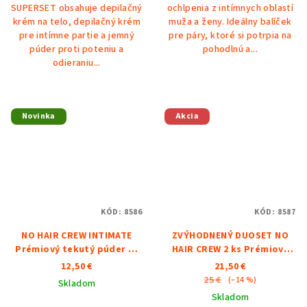
SUPERSET obsahuje depilačný
ochlpenia z intímnych oblastí
hviezdičiek.
krém na telo, depilačný krém
muža a ženy. Ideálny balíček
pre intímne partie a jemný
pre páry, ktoré si potrpia na
púder proti poteniu a
pohodlnú a...
odieraniu...
Novinka
Akcia
KÓD:
8586
KÓD:
8587
NO HAIR CREW INTIMATE
ZVÝHODNENÝ DUOSET NO
Prémiový tekutý púder 75
HAIR CREW 2 ks Prémiový
ml
tekutý púder75 ml
12,50 €
21,50 €
25 €
(–14 %)
Skladom
Skladom