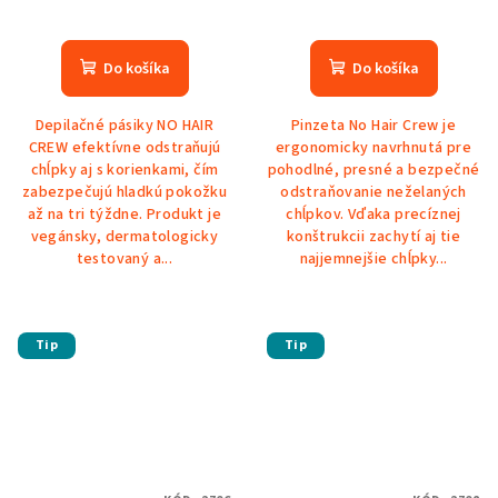
Do košíka
Do košíka
Depilačné pásiky NO HAIR
Pinzeta No Hair Crew je
CREW efektívne odstraňujú
ergonomicky navrhnutá pre
chĺpky aj s korienkami, čím
pohodlné, presné a bezpečné
zabezpečujú hladkú pokožku
odstraňovanie neželaných
až na tri týždne. Produkt je
chĺpkov. Vďaka precíznej
vegánsky, dermatologicky
konštrukcii zachytí aj tie
testovaný a...
najjemnejšie chĺpky...
Tip
Tip