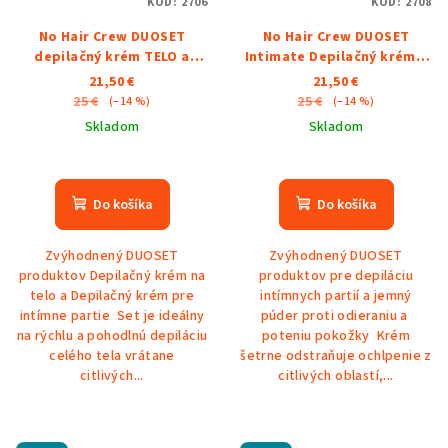
KÓD:
2706
KÓD:
2708
No Hair Crew DUOSET
No Hair Crew DUOSET
depilačný krém TELO a
Intimate Depilačný krém a
INTIMATE
Púder
21,50 €
21,50 €
25 €
25 €
(–14 %)
(–14 %)
Skladom
Skladom
Priemerné
Priemerné
hodnotenie
hodnotenie
produktu
produktu
Do košíka
Do košíka
je
je
5,0
5,0
Zvýhodnený DUOSET
Zvýhodnený DUOSET
z
z
produktov Depilačný krém na
produktov pre depiláciu
5
5
telo a Depilačný krém pre
intímnych partií a jemný
hviezdičiek.
hviezdičiek.
intímne partie Set je ideálny
púder proti odieraniu a
na rýchlu a pohodlnú depiláciu
poteniu pokožky Krém
celého tela vrátane
šetrne odstraňuje ochlpenie z
citlivých...
citlivých oblastí,...