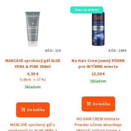
Viac za menej
KÓD:
130
KÓD:
2689
MANCAVE sprchový gél ALOE
No Hair Crew jemný PÚDER
VERA & PINE 200ml
pre INTÍMNE miesta
6,50 €
12,50 €
7,90 €
(–17 %)
Skladom
Skladom
Do košíka
Do košíka
NO HAIR CREW Intimate
MANCAVE sprchový gél s
Powder účinne absorbuje
upokojujúcou ALOE VERA a
vlhkosť, znižuje trenie a