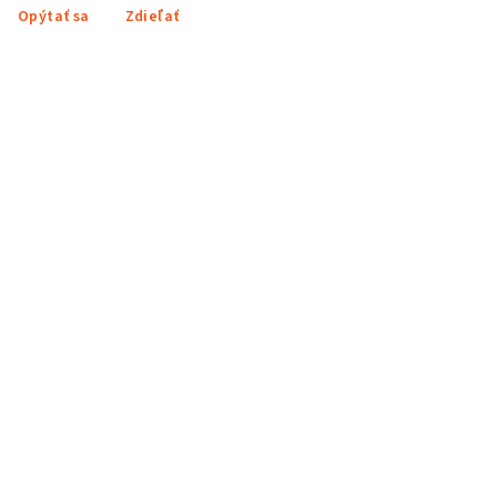
Opýtať sa
Zdieľať