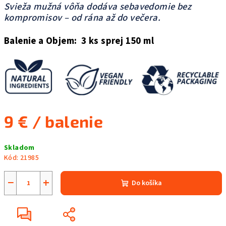
Svieža mužná vôňa dodáva sebavedomie bez
kompromisov – od rána až do večera.
Balenie a Objem: 3 ks sprej 150 ml
9 €
/ balenie
Jednotková
Skladom
cena:
Kód:
21985
−
+
Do košíka