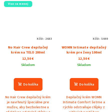
Viac za menej
KÓD:
2683
KÓD:
5449
No Hair Crew depilačný
WOMN Intimate depilačný
krém na TELO 200ml
krém pre ženy 100ml
12,50 €
12,50 €
Skladom
Skladom
Priemerné
Priemerné
hodnotenie
hodnotenie
produktu
produktu
Do košíka
Do košíka
je
je
5,0
5,0
No Hair Crew depilačný krém
Depilačný krém WOMN
z
z
je navrhnutý špeciálne pre
Intimate Comfort šetrne a
5
5
mužov, aby bezbolestne a
rýchlo odstraňuje chĺpky z
hviezdičiek.
hviezdičiek.