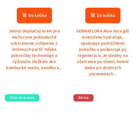
Priemerné
hodnotenie
produktu
Do košíka
Do košíka
je
5,0
Jemný depilačný krém pre
DERMAFLORA Aloe Vera gél
z
mužov pre jednoduché
intenzívne hydratuje,
5
odstránenie ochlpenia z
upokojuje podráždenú
hviezdičiek.
intímnych partií Vďaka
pokožku a podporuje jej
pokročilej technológii a
regeneráciu Je ideálny na
výživným zložkám ako
ošetrenie po slnení, holení
bambucké maslo, kamilka a...
alebo pri drobných
poraneniach...
Viac za menej
Akcia