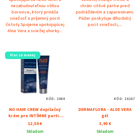
nezabudnuteľnou vôňou
chráni citlivé partie pred
borovice, ktorý prináša
podráždením a zapareninami.
sviežosť a príjemný pocit
Púder poskytuje dlhodobý
čistoty.Spojenie upokojujúcej
pocit sviežosti,...
Aloe Vera a sviežej uhorky...
Viac za menej
KÓD:
2684
KÓD:
16167
NO HAIR CREW depilačný
DERMAFLORA - ALOE VERA
krém pre INTÍMNE partie
gél
100ml
12,50 €
3,90 €
Skladom
Skladom