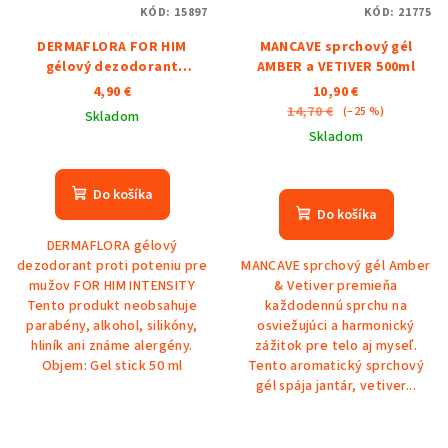
KÓD:
15897
KÓD:
21775
DERMAFLORA FOR HIM
MANCAVE sprchový gél
gélový dezodorant
AMBER a VETIVER 500ml
INTENSITY
4,90 €
10,90 €
14,70 €
(–25 %)
Skladom
Skladom
Priemerné
hodnotenie
Priemerné
produktu
hodnotenie
Do košíka
je
produktu
Do košíka
2,0
je
DERMAFLORA gélový
z
5,0
dezodorant proti poteniu pre
MANCAVE sprchový gél Amber
5
z
mužov FOR HIM INTENSITY
& Vetiver premieňa
hviezdičiek.
5
Tento produkt neobsahuje
každodennú sprchu na
hviezdičiek.
parabény, alkohol, silikóny,
osviežujúci a harmonický
hliník ani známe alergény.
zážitok pre telo aj myseľ.
Objem: Gel stick 50 ml
Tento aromatický sprchový
gél spája jantár, vetiver...