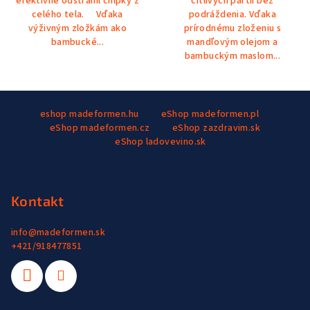
efektívne odstránil chĺpky z
citlivých partií bez
celého tela. Vďaka
podráždenia. Vďaka
výživným zložkám ako
prírodnému zloženiu s
bambucké...
mandľovým olejom a
bambuckým maslom...
Z
eshop madeformen.hu
eShop madeformen.pl
á
eShop madeformen.cz
eShop zazdravim.sk
p
eShop ladovevino.sk
ä
t
i
Kontakt
e
info
@
madeformen.sk
+421/918477851