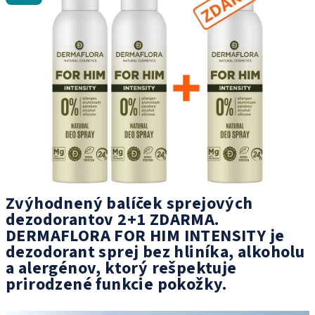
0,0
z
5
hviezdičiek.
Zvýhodnený balíček sprejových
dezodorantov 2+1 ZDARMA.
DERMAFLORA FOR HIM INTENSITY j
e
dezodorant sprej bez hliníka, alkoholu
a alergénov, ktorý rešpektuje
prirodzené funkcie pokožky.